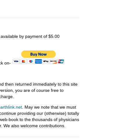
s available by payment of $5.00
ick on-
nd then returned immediately to this site
ersion, you are of course free to
 charge.
rthlink.net
. May we note that we must
ntinue providing our (otherwise) totally
 web-book to the thousands of physicians
r. We also welcome contributions.