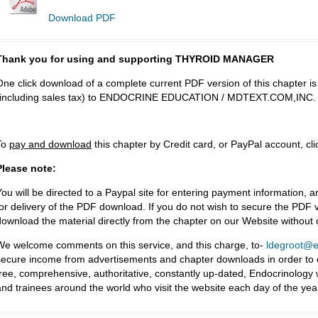
Download PDF
Thank you for using and supporting THYROID MANAGER
One click download of a complete current PDF version of this chapter i
(including sales tax) to ENDOCRINE EDUCATION / MDTEXT.COM,INC.
To
pay and download
this chapter by Credit card, or PayPal account, cl
Please note:
You will be directed to a Paypal site for entering payment information, a
for delivery of the PDF download. If you do not wish to secure the PDF v
download the material directly from the chapter on our Website without
We welcome comments on this service, and this charge, to-
ldegroot@ea
secure income from advertisements and chapter downloads in order to co
free, comprehensive, authoritative, constantly up-dated, Endocrinology
and trainees around the world who visit the website each day of the yea