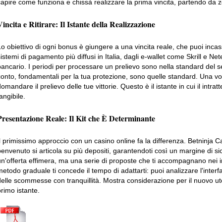
capire come funziona e chissà realizzare la prima vincita, partendo da z
Vincita e Ritirare: Il Istante della Realizzazione
Lo obiettivo di ogni bonus è giungere a una vincita reale, che puoi incass
istemi di pagamento più diffusi in Italia, dagli e-wallet come Skrill e Netel
bancario. I periodi per processare un prelievo sono nella standard del se
conto, fondamentali per la tua protezione, sono quelle standard. Una volta
omandare il prelievo delle tue vittorie. Questo è il istante in cui il intra
angibile.
Presentazione Reale: Il Kit che È Determinante
Il primissimo approccio con un casino online fa la differenza. Betninja Ca
benvenuto si articola su più depositi, garantendoti così un margine di s
un'offerta effimera, ma una serie di proposte che ti accompagnano nei in
metodo graduale ti concede il tempo di adattarti: puoi analizzare l'interfa
delle scommesse con tranquillità. Mostra considerazione per il nuovo ute
primo istante.