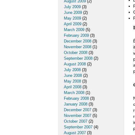
August 2009
(2)
July 2009
(3)
June 2009
(2)
May 2009
(2)
April 2009
(2)
March 2009
(5)
February 2009
(3)
December 2008
(3)
November 2008
(1)
October 2008
(3)
v
September 2008
(2)
August 2008
(2)
July 2008
(3)
June 2008
(2)
May 2008
(3)
April 2008
(3)
March 2008
(1)
February 2008
(3)
January 2008
(3)
December 2007
(3)
r
November 2007
(5)
October 2007
(2)
September 2007
(4)
August 2007
(3)