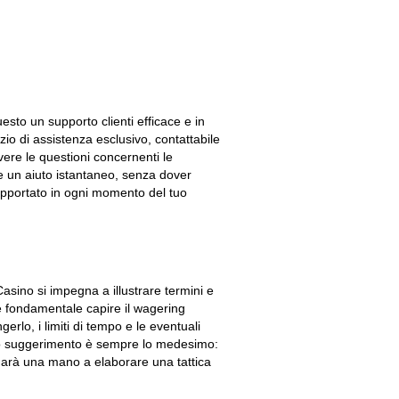
sto un supporto clienti efficace e in
zio di assistenza esclusivo, contattabile
lvere le questioni concernenti le
e un aiuto istantaneo, senza dover
supportato in ogni momento del tuo
Casino si impegna a illustrare termini e
è fondamentale capire il wagering
erlo, i limiti di tempo e le eventuali
 mio suggerimento è sempre lo medesimo:
 darà una mano a elaborare una tattica