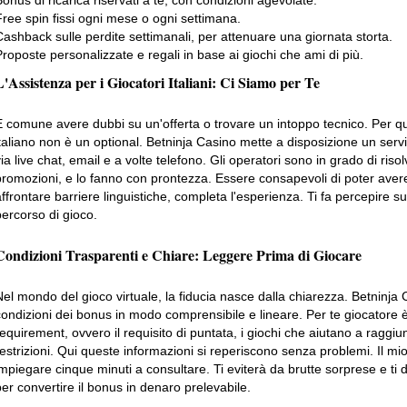
Bonus di ricarica riservati a te, con condizioni agevolate.
Free spin fissi ogni mese o ogni settimana.
Cashback sulle perdite settimanali, per attenuare una giornata storta.
Proposte personalizzate e regali in base ai giochi che ami di più.
L'Assistenza per i Giocatori Italiani: Ci Siamo per Te
È comune avere dubbi su un'offerta o trovare un intoppo tecnico. Per que
italiano non è un optional. Betninja Casino mette a disposizione un servi
ia live chat, email e a volte telefono. Gli operatori sono in grado di riso
promozioni, e lo fanno con prontezza. Essere consapevoli di poter aver
affrontare barriere linguistiche, completa l'esperienza. Ti fa percepire 
percorso di gioco.
Condizioni Trasparenti e Chiare: Leggere Prima di Giocare
Nel mondo del gioco virtuale, la fiducia nasce dalla chiarezza. Betninja 
condizioni dei bonus in modo comprensibile e lineare. Per te giocatore 
equirement, ovvero il requisito di puntata, i giochi che aiutano a raggiung
restrizioni. Qui queste informazioni si reperiscono senza problemi. Il
impiegare cinque minuti a consultare. Ti eviterà da brutte sorprese e ti
per convertire il bonus in denaro prelevabile.