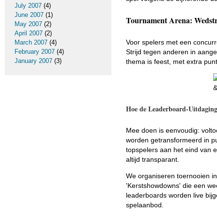
July 2007
(4)
June 2007
(1)
Tournament Arena: Wedstrij
May 2007
(2)
April 2007
(2)
Voor spelers met een concurre
March 2007
(4)
Strijd tegen anderen in aange
February 2007
(4)
January 2007
(3)
thema is feest, met extra pun
Hoe de Leaderboard-Uitdaging
Mee doen is eenvoudig: volto
worden getransformeerd in pu
topspelers aan het eind van e
altijd transparant.
We organiseren toernooien in
'Kerstshowdowns' die een wee
leaderboards worden live bi
spelaanbod.