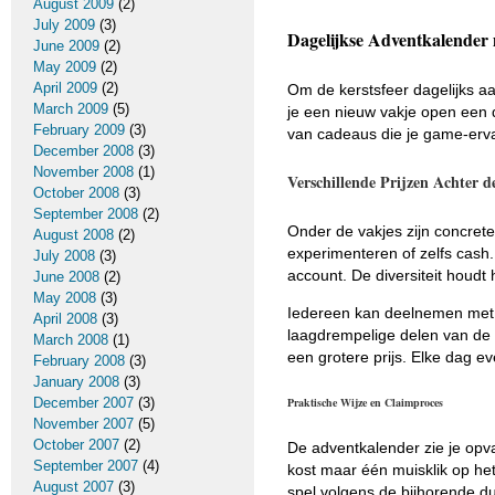
August 2009
(2)
July 2009
(3)
Dagelijkse Adventkalender
June 2009
(2)
May 2009
(2)
April 2009
(2)
Om de kerstsfeer dagelijks a
March 2009
(5)
je een nieuw vakje open een di
February 2009
(3)
van cadeaus die je game-erv
December 2008
(3)
November 2008
(1)
Verschillende Prijzen Achter d
October 2008
(3)
September 2008
(2)
Onder de vakjes zijn concrete
August 2008
(2)
experimenteren of zelfs cash.
July 2008
(3)
account. De diversiteit houdt he
June 2008
(2)
May 2008
(3)
Iedereen kan deelnemen met de
April 2008
(3)
laagdrempelige delen van de 
March 2008
(1)
een grotere prijs. Elke dag e
February 2008
(3)
January 2008
(3)
Praktische Wijze en Claimproces
December 2007
(3)
November 2007
(5)
October 2007
(2)
De adventkalender zie je opva
September 2007
(4)
kost maar één muisklik op he
August 2007
(3)
spel volgens de bijhorende dui