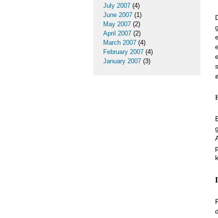
July 2007
(4)
June 2007
(1)
May 2007
(2)
April 2007
(2)
March 2007
(4)
February 2007
(4)
January 2007
(3)