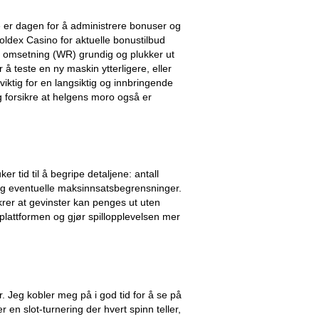
 er dagen for å administrere bonuser og
oldex Casino for aktuelle bonustilbud
il omsetning (WR) grundig og plukker ut
å teste en ny maskin ytterligere, eller
iktig for en langsiktig og innbringende
g forsikre at helgens moro også er
r tid til å begripe detaljene: antall
 og eventuelle maksinnsatsbegrensninger.
rer at gevinster kan penges ut uten
l plattformen og gjør spillopplevelsen mer
 Jeg kobler meg på i god tid for å se på
en slot-turnering der hvert spinn teller,