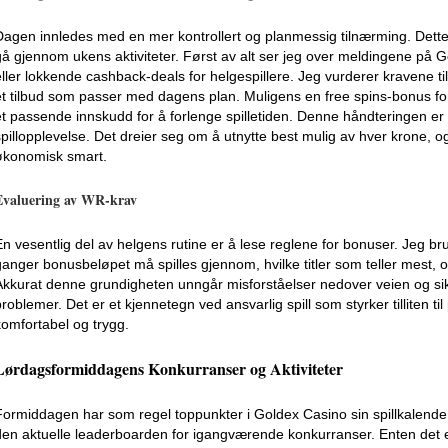
Dagen innledes med en mer kontrollert og planmessig tilnærming. Dette
gå gjennom ukens aktiviteter. Først av alt ser jeg over meldingene på G
eller lokkende cashback-deals for helgespillere. Jeg vurderer kravene t
et tilbud som passer med dagens plan. Muligens en free spins-bonus for 
et passende innskudd for å forlenge spilletiden. Denne håndteringen er v
spillopplevelse. Det dreier seg om å utnytte best mulig av hver krone, o
økonomisk smart.
Evaluering av WR-krav
En vesentlig del av helgens rutine er å lese reglene for bonuser. Jeg bruke
ganger bonusbeløpet må spilles gjennom, hvilke titler som teller mest,
Akkurat denne grundigheten unngår misforståelser nedover veien og sik
problemer. Det er et kjennetegn ved ansvarlig spill som styrker tilliten ti
komfortabel og trygg.
Lørdagsformiddagens Konkurranser og Aktiviteter
Formiddagen har som regel toppunkter i Goldex Casino sin spillkalender.
den aktuelle leaderboarden for igangværende konkurranser. Enten det er 