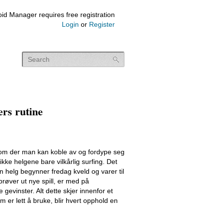
id Manager requires free registration
Login
or
Register
ers rutine
sterom der man kan koble av og fordype seg
kke helgene bare vilkårlig surfing. Det
in helg begynner fredag kveld og varer til
prøver ut nye spill, er med på
evinster. Alt dette skjer innenfor et
 er lett å bruke, blir hvert opphold en