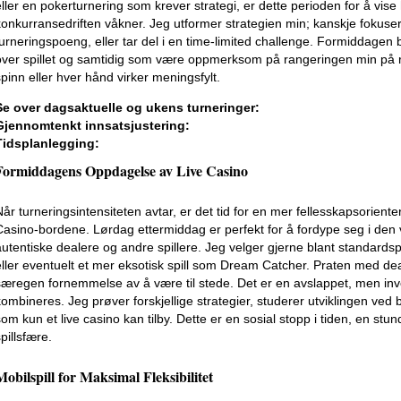
eller en pokerturnering som krever strategi, er dette perioden for å vis
konkurransedriften våkner. Jeg utformer strategien min; kanskje fokuse
turneringspoeng, eller tar del i en time-limited challenge. Formiddagen 
over spillet og samtidig som være oppmerksom på rangeringen min på r
spinn eller hver hånd virker meningsfylt.
Se over dagsaktuelle og ukens turneringer:
Gjennomtenkt innsatsjustering:
Tidsplanlegging:
Formiddagens Oppdagelse av Live Casino
Når turneringsintensiteten avtar, er det tid for en mer fellesskapsorient
Casino-bordene. Lørdag ettermiddag er perfekt for å fordype seg i den
autentiske dealere og andre spillere. Jeg velger gjerne blant standardspi
eller eventuelt et mer eksotisk spill som Dream Catcher. Praten med dea
særegen fornemmelse av å være til stede. Det er en avslappet, men invo
kombineres. Jeg prøver forskjellige strategier, studerer utviklingen v
som kun et live casino kan tilby. Dette er en sosial stopp i tiden, en stu
pillsfære.
Mobilspill for Maksimal Fleksibilitet