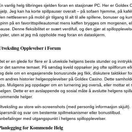
En vanlig helg tilbringes sjelden foran en stasjonær PC. Her er Goldex Ca
hjelp. Jeg kan ha korte spillpauser overalt – på sofaen hjemme, på kaféb
en nettleseren på mobil gir tilgang til alt til alle spillene, bonuser og 
spinn på en favorittspilleautomat mens kaffen brygges om morgenen, ell
pause. Denne fleksibilitet er svært verdifull, og den gjør at spillopplev
sysler, uten at jeg må oppholde meg foran en dataskjerm.
Utveksling Opplevelser i Forum
Det er en glede for flere er å utveksle helgens beste stunder og inntry
for det samme temaet. På søndag kveld oppsøker jeg ofte spillforum e
jeg dele om en engasjerende bonusrunde jeg fikk, diskutere taktikker for et
om andres historier helgeopplevelser på Goldex Casino. Dette samholdet 
tips. Muligens jeg oppdager om en turnering jeg overså, eller mottar et nyt
helgen. Dette er en avslappende og sosial måte å avslutte helgens spillø
kommende helger.
Utveksling av store win-screenshots (med personlig informasjon skjult).
Spørsmål og svar om bestemte spillmekanismer eller bonustilbud.
Anbefalinger med utgangspunkt i helgens spillopplevelser.
Planlegging for Kommende Helg