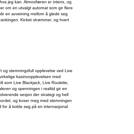
e hva jeg kan. Atmosfæren er intens, og
rer om en utvalgt automat som gir flere
blir en avveining mellom å glede seg
ankingen. Kicket strømmer, og hvert
ert og stemningsfull opplevelse ved Live
 virkelige kasinoopplevelsen med
ll som Live Blackjack, Live Roulette,
leren og spenningen i realtid gir en
lverende sesjon der strategi og hell
ed bordet, og koser meg med stemningen
nd for å koble seg på en internasjonal