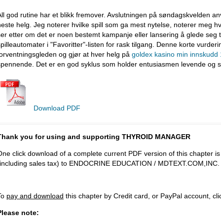
All god rutine har et blikk fremover. Avslutningen på søndagskvelden anve
neste helg. Jeg noterer hvilke spill som ga mest nytelse, noterer meg h
ser etter om det er noen bestemt kampanje eller lansering å glede seg ti
spilleautomater i "Favoritter"-listen for rask tilgang. Denne korte vurde
forventningsgleden og gjør at hver helg på
goldex kasino min innskudd 
spennende. Det er en god syklus som holder entusiasmen levende og spi
Download PDF
Thank you for using and supporting THYROID MANAGER
One click download of a complete current PDF version of this chapter i
(including sales tax) to ENDOCRINE EDUCATION / MDTEXT.COM,INC.
To
pay and download
this chapter by Credit card, or PayPal account, cl
Please note: