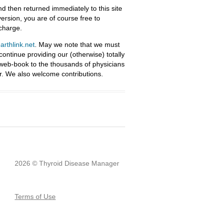
nd then returned immediately to this site
ersion, you are of course free to
 charge.
rthlink.net
. May we note that we must
ntinue providing our (otherwise) totally
 web-book to the thousands of physicians
r. We also welcome contributions.
2026 © Thyroid Disease Manager
Terms of Use