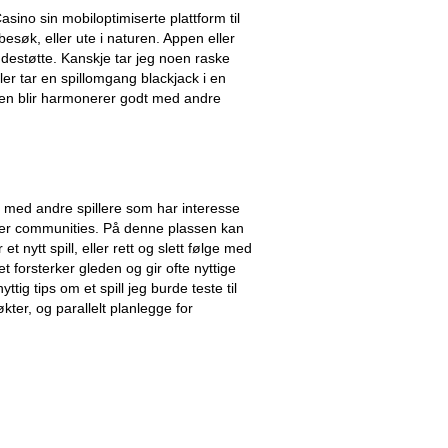
sino sin mobiloptimiserte plattform til
esøk, eller ute i naturen. Appen eller
kundestøtte. Kanskje tar jeg noen raske
er tar en spillomgang blackjack i en
elsen blir harmonerer godt med andre
kk med andre spillere som har interesse
ller communities. På denne plassen kan
 nytt spill, eller rett og slett følge med
forsterker gleden og gir ofte nyttige
tig tips om et spill jeg burde teste til
kter, og parallelt planlegge for