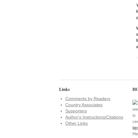
Links
HO
Comments by Readers
Country Associates
Supporters
Author's Instructions/Citations
Other Links
ve