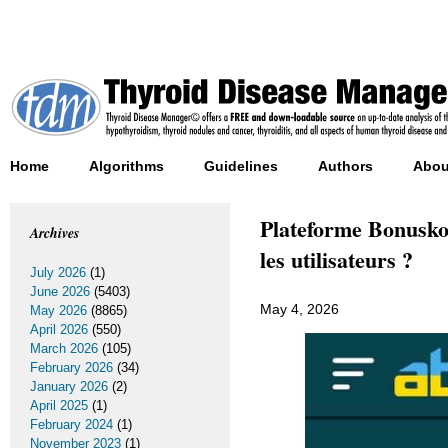
Home
Algorithms
Guidelines
Authors
Abou
Plateforme Bonuskon
Archives
les utilisateurs ?
July 2026
(1)
June 2026
(5403)
May 4, 2026
May 2026
(8865)
April 2026
(550)
March 2026
(105)
February 2026
(34)
January 2026
(2)
April 2025
(1)
February 2024
(1)
November 2023
(1)