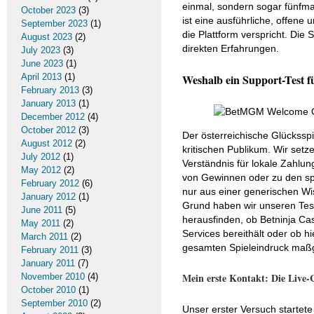
einmal, sondern sogar fünfma
October 2023
(3)
ist eine ausführliche, offene 
September 2023
(1)
die Plattform verspricht. Die
August 2023
(2)
direkten Erfahrungen.
July 2023
(3)
June 2023
(1)
April 2013
(1)
Weshalb ein Support-Test für
February 2013
(3)
January 2013
(1)
December 2012
(4)
October 2012
(3)
Der österreichische Glückssp
August 2012
(2)
kritischen Publikum. Wir setz
July 2012
(1)
Verständnis für lokale Zahlu
May 2012
(2)
von Gewinnen oder zu den sp
February 2012
(6)
nur aus einer generischen W
January 2012
(1)
Grund haben wir unseren Test
June 2011
(5)
herausfinden, ob Betninja Cas
May 2011
(2)
Services bereithält oder ob h
March 2011
(2)
gesamten Spieleindruck maß
February 2011
(3)
January 2011
(7)
Mein erste Kontakt: Die Live-C
November 2010
(4)
October 2010
(1)
September 2010
(2)
Unser erster Versuch startete