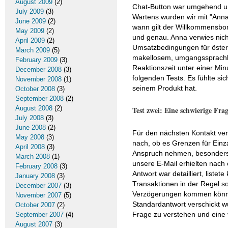
August 2009
(2)
Chat-Button war umgehend und
July 2009
(3)
Wartens wurden wir mit "Anna
June 2009
(2)
wann gilt der Willkommensbo
May 2009
(2)
und genau. Anna verwies nich
April 2009
(2)
Umsatzbedingungen für österr
March 2009
(5)
makellosem, umgangssprachli
February 2009
(3)
Reaktionszeit unter einer Min
December 2008
(3)
folgenden Tests. Es fühlte s
November 2008
(1)
seinem Produkt hat.
October 2008
(3)
September 2008
(2)
August 2008
(2)
Test zwei: Eine schwierige Fr
July 2008
(3)
June 2008
(2)
Für den nächsten Kontakt verw
May 2008
(3)
nach, ob es Grenzen für Einza
April 2008
(3)
Anspruch nehmen, besonders 
March 2008
(1)
unsere E-Mail erhielten nach 
February 2008
(3)
Antwort war detailliert, liste
January 2008
(3)
Transaktionen in der Regel 
December 2007
(3)
Verzögerungen kommen könnte.
November 2007
(5)
Standardantwort verschickt w
October 2007
(2)
Frage zu verstehen und eine v
September 2007
(4)
August 2007
(3)