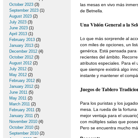
October 2023
(3)
las mesas en vivo más inmersi
September 2023
(1)
de Betnella.
August 2023
(2)
July 2023
(3)
Una Visión General a la Se
June 2023
(1)
April 2013
(1)
Lo que más sorprende al acce
February 2013
(3)
con miles de opciones, un li
January 2013
(1)
genérica. Está pensada para 
December 2012
(4)
recientes del ámbito. Recorrer
October 2012
(3)
August 2012
(2)
atributos especiales. Para el
July 2012
(1)
que siempre existirá algo inn
May 2012
(2)
instante y mantener el compá
February 2012
(6)
January 2012
(1)
Juegos de Tablero Tradicion
June 2011
(5)
May 2011
(2)
Para los puristas y los jugado
March 2011
(2)
mesa. La rueda de la fortuna 
February 2011
(3)
mejor ventaja para el usuario
January 2011
(7)
November 2010
(4)
con múltiples salas que posee
October 2010
(1)
Pero se encuentra mucho má
September 2010
(2)