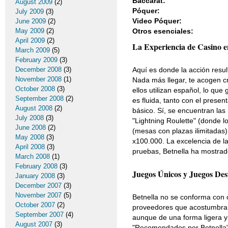
Baccarat:
August 2009
(2)
Póquer:
July 2009
(3)
Video Póquer:
June 2009
(2)
May 2009
(2)
Otros esenciales:
April 2009
(2)
La Experiencia de Casino e
March 2009
(5)
February 2009
(3)
December 2008
(3)
Aquí es donde la acción result
November 2008
(1)
Nada más llegar, te acogen c
October 2008
(3)
ellos utilizan español, lo qu
September 2008
(2)
es fluida, tanto con el prese
August 2008
(2)
básico. Sí, se encuentran la
July 2008
(3)
"Lightning Roulette" (donde l
June 2008
(2)
(mesas con plazas ilimitadas) 
May 2008
(3)
x100.000. La excelencia de la
April 2008
(3)
pruebas, Betnella ha mostra
March 2008
(1)
February 2008
(3)
Juegos Únicos y Juegos De
January 2008
(3)
December 2007
(3)
November 2007
(5)
Betnella no se conforma con o
October 2007
(2)
proveedores que acostumbran g
September 2007
(4)
aunque de una forma ligera y
August 2007
(3)
"Recomendados por Betnella",