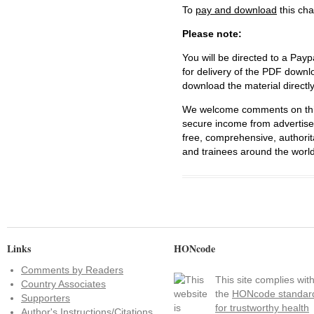
To
pay and download
this cha
Please note:
You will be directed to a Payp
for delivery of the PDF downl
download the material directl
We welcome comments on this 
secure income from advertisem
free, comprehensive, authorit
and trainees around the world
Links
HONcode
Comments by Readers
This site complies wit
Country Associates
the
HONcode standar
Supporters
for trustworthy health
Author's Instructions/Citations