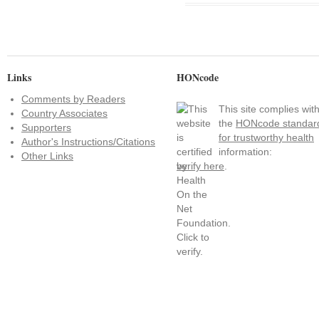
Links
HONcode
Comments by Readers
This site complies wit
Country Associates
the
HONcode standar
Supporters
for trustworthy health
Author's Instructions/Citations
information:
Other Links
verify here
.