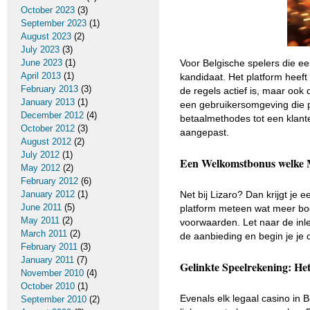
October 2023
(3)
September 2023
(1)
August 2023
(2)
July 2023
(3)
Voor Belgische spelers die ee
June 2023
(1)
April 2013
(1)
kandidaat. Het platform heeft
February 2013
(3)
de regels actief is, maar ook 
January 2013
(1)
een gebruikersomgeving die pr
December 2012
(4)
betaalmethodes tot een klant
October 2012
(3)
aangepast.
August 2012
(2)
July 2012
(1)
Een Welkomstbonus welke 
May 2012
(2)
February 2012
(6)
Net bij Lizaro? Dan krijgt je
January 2012
(1)
June 2011
(5)
platform meteen wat meer body
May 2011
(2)
voorwaarden. Let naar de inle
March 2011
(2)
de aanbieding en begin je je
February 2011
(3)
January 2011
(7)
Gelinkte Speelrekening: He
November 2010
(4)
October 2010
(1)
Evenals elk legaal casino in 
September 2010
(2)