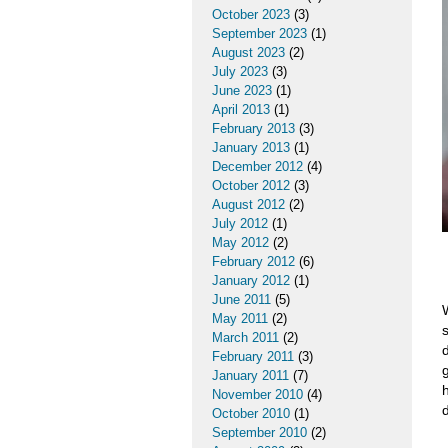
October 2023
(3)
September 2023
(1)
August 2023
(2)
July 2023
(3)
June 2023
(1)
April 2013
(1)
February 2013
(3)
January 2013
(1)
December 2012
(4)
October 2012
(3)
August 2012
(2)
July 2012
(1)
May 2012
(2)
February 2012
(6)
January 2012
(1)
June 2011
(5)
May 2011
(2)
March 2011
(2)
February 2011
(3)
January 2011
(7)
November 2010
(4)
October 2010
(1)
September 2010
(2)