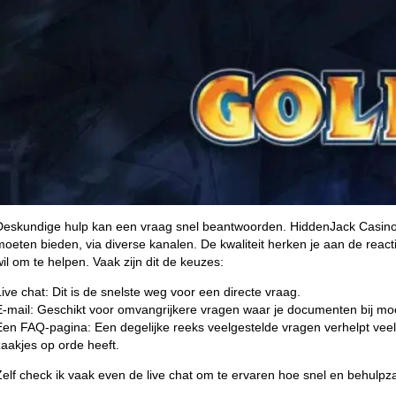
Deskundige hulp kan een vraag snel beantwoorden. HiddenJack Casino
moeten bieden, via diverse kanalen. De kwaliteit herken je aan de react
wil om te helpen. Vaak zijn dit de keuzes:
Live chat: Dit is de snelste weg voor een directe vraag.
E-mail: Geschikt voor omvangrijkere vragen waar je documenten bij moe
Een FAQ-pagina: Een degelijke reeks veelgestelde vragen verhelpt veel 
zaakjes op orde heeft.
Zelf check ik vaak even de live chat om te ervaren hoe snel en behulp