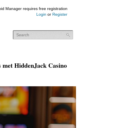
id Manager requires free registration
Login
or
Register
s met HiddenJack Casino