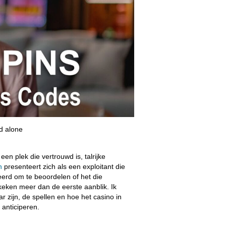
en plek die vertrouwd is, talrijke
n
presenteert zich als een exploitant die
eerd om te beoordelen of het die
keken meer dan de eerste aanblik. Ik
 zijn, de spellen en hoe het casino in
 anticiperen.