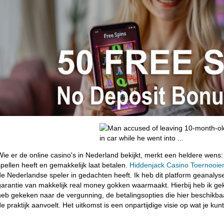
Wie er de online casino's in Nederland bekijkt, merkt een heldere wens: e
spellen heeft en gemakkelijk laat betalen.
Hiddenjack Casino Toernooie
de Nederlandse speler in gedachten heeft. Ik heb dit platform geanalys
garantie van makkelijk real money gokken waarmaakt. Hierbij heb ik ge
heb gekeken naar de vergunning, de betalingsopties die hier beschikbaar
de praktijk aanvoelt. Het uitkomst is een onpartijdige visie op wat je kunt