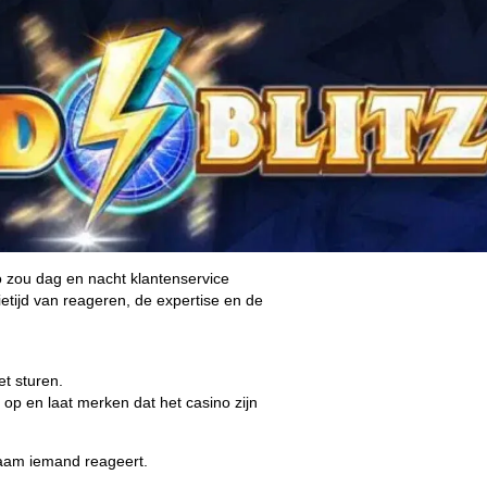
 zou dag en nacht klantenservice
ietijd van reageren, de expertise en de
t sturen.
op en laat merken dat het casino zijn
zaam iemand reageert.