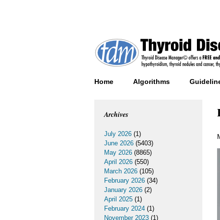
Home
Algorithms
Guidelin
Archives
July 2026
(1)
June 2026
(5403)
May 2026
(8865)
April 2026
(550)
March 2026
(105)
February 2026
(34)
January 2026
(2)
April 2025
(1)
February 2024
(1)
November 2023
(1)