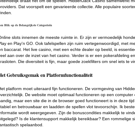
Uiteindelijk draait het om de spellen. HiddenJack Casino samenwerkt 
providers. Dat voorspelt een gevarieerde collectie. Alle populaire soorte
vinden.
en Blik op de Belangrijkste Categorieën
Online slots innemen de meeste ruimte in. Er zijn er vermoedelijk hon
Play en Play'n GO. Ook tafelspellen zijn ruim vertegenwoordigd, met me
en baccarat. Het live casino, met een echte dealer op beeld, is essentie
veel aan over de inzet van het casino. Verder is er een pokerafdeling en
rasloten. Die diversiteit is fijn, maar goede zoekfilters om snel iets te vi
Het Gebruiksgemak en Platformfunctionaliteit
Het platform moet uiteraard fijn functioneren. De vormgeving van Hid
overzichtelijk. De website moet optimaal functioneren op een computer 
handig, maar een site die in de browser goed functioneert is in deze tijd g
stabiel en betrouwbaar en laadden de spellen vlot tevoorschijn. Ik beste
informatie wordt weergegeven. Zijn de bonuscondities makkelijk te vind
uitgelegd? Is de klantensupport makkelijk bereikbaar? Een rommelige sit
fantastisch spelaanbod.