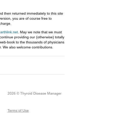
nd then returned immediately to this site
ersion, you are of course free to
 charge.
rthlink.net
. May we note that we must
ntinue providing our (otherwise) totally
 web-book to the thousands of physicians
r. We also welcome contributions.
2026 © Thyroid Disease Manager
Terms of Use