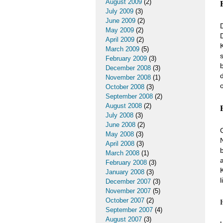
August 2009
(2)
July 2009
(3)
June 2009
(2)
May 2009
(2)
April 2009
(2)
March 2009
(5)
February 2009
(3)
December 2008
(3)
November 2008
(1)
October 2008
(3)
September 2008
(2)
August 2008
(2)
July 2008
(3)
June 2008
(2)
May 2008
(3)
April 2008
(3)
March 2008
(1)
February 2008
(3)
January 2008
(3)
December 2007
(3)
November 2007
(5)
October 2007
(2)
September 2007
(4)
August 2007
(3)