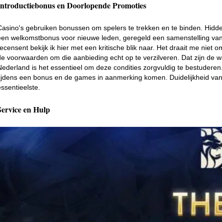
Introductiebonus en Doorlopende Promoties
Casino's gebruiken bonussen om spelers te trekken en te binden. Hidd
een welkomstbonus voor nieuwe leden, geregeld een samenstelling van e
recensent bekijk ik hier met een kritische blik naar. Het draait me ni
de voorwaarden om die aanbieding echt op te verzilveren. Dat zijn de w
Nederland is het essentieel om deze condities zorgvuldig te bestuderen
tijdens een bonus en de games in aanmerking komen. Duidelijkheid van h
essentieelste.
Service en Hulp