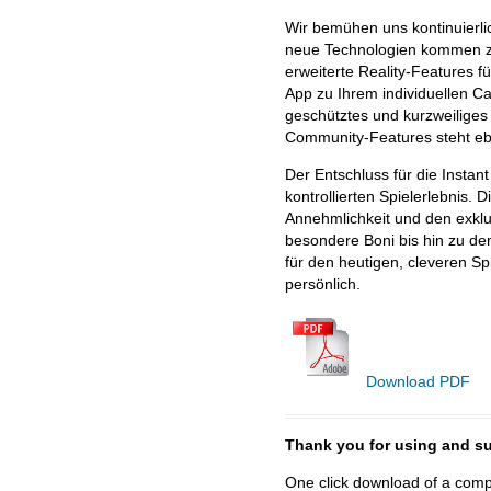
Wir bemühen uns kontinuierli
neue Technologien kommen zu
erweiterte Reality-Features f
App zu Ihrem individuellen Ca
geschütztes und kurzweiliges
Community-Features steht ebe
Der Entschluss für die Instan
kontrollierten Spielerlebnis.
Annehmlichkeit und den exklu
besondere Boni bis hin zu den
für den heutigen, cleveren Sp
persönlich.
Download PDF
Thank you for using and
One click download of a compl