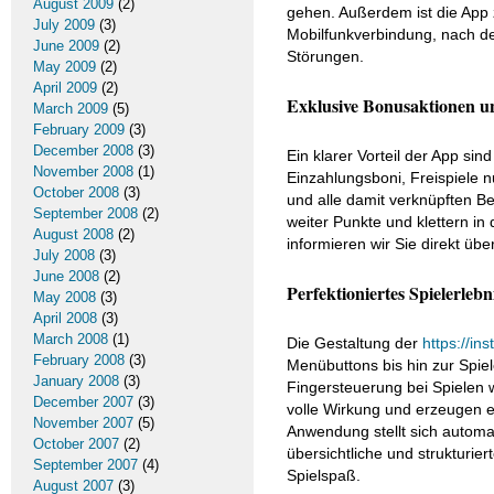
August 2009
(2)
gehen. Außerdem ist die App 
July 2009
(3)
Mobilfunkverbindung, nach der
June 2009
(2)
Störungen.
May 2009
(2)
April 2009
(2)
Exklusive Bonusaktionen 
March 2009
(5)
February 2009
(3)
December 2008
(3)
Ein klarer Vorteil der App sin
November 2008
(1)
Einzahlungsboni, Freispiele nu
October 2008
(3)
und alle damit verknüpften 
September 2008
(2)
weiter Punkte und klettern in
August 2008
(2)
informieren wir Sie direkt üb
July 2008
(3)
June 2008
(2)
Perfektioniertes Spielerleb
May 2008
(3)
April 2008
(3)
March 2008
(1)
Die Gestaltung der
https://in
February 2008
(3)
Menübuttons bis hin zur Spiele
January 2008
(3)
Fingersteuerung bei Spielen w
December 2007
(3)
volle Wirkung und erzeugen e
November 2007
(5)
Anwendung stellt sich automa
October 2007
(2)
übersichtliche und strukturie
September 2007
(4)
Spielspaß.
August 2007
(3)