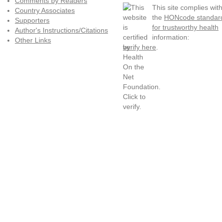
Comments by Readers
This site complies wit
Country Associates
the
HONcode standar
Supporters
for trustworthy health
Author's Instructions/Citations
information:
Other Links
verify here
.