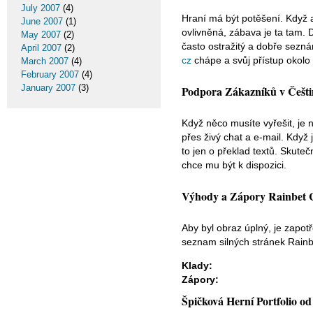
July 2007
(4)
Hraní má být potěšení. Když a
June 2007
(1)
ovlivněná, zábava je ta tam. 
May 2007
(2)
často ostražitý a dobře sezn
April 2007
(2)
cz
chápe a svůj přístup okolo 
March 2007
(4)
February 2007
(4)
January 2007
(3)
Podpora Zákazníků v Češti
Když něco musíte vyřešit, je 
přes živý chat a e-mail. Když 
to jen o překlad textů. Skut
chce mu být k dispozici.
Výhody a Zápory Rainbet 
Aby byl obraz úplný, je zapotř
seznam silných stránek Rainbe
Klady:
Zápory:
Špičková Herní Portfolio o