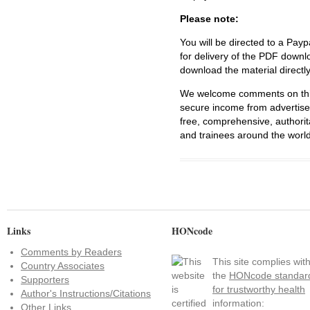
Please note:
You will be directed to a Payp
for delivery of the PDF downl
download the material directl
We welcome comments on this 
secure income from advertisem
free, comprehensive, authorit
and trainees around the world
Links
HONcode
Comments by Readers
This site complies wit
Country Associates
the
HONcode standar
Supporters
for trustworthy health
Author's Instructions/Citations
information:
Other Links