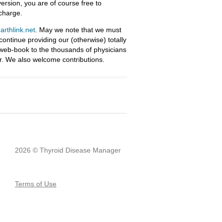
ersion, you are of course free to
 charge.
rthlink.net
. May we note that we must
ntinue providing our (otherwise) totally
 web-book to the thousands of physicians
r. We also welcome contributions.
2026 © Thyroid Disease Manager
Terms of Use