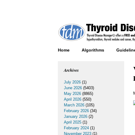
Home
Algorithms
Guidelin
Archives
July 2026
(1)
June 2026
(5403)
May 2026
(8865)
April 2026
(550)
March 2026
(105)
February 2026
(34)
January 2026
(2)
April 2025
(1)
February 2024
(1)
November 2023
(1)