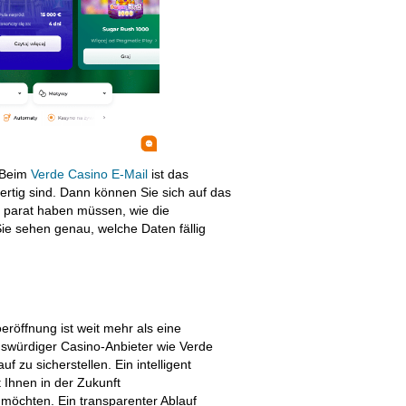
. Beim
Verde Casino E-Mail
ist das
fertig sind. Dann können Sie sich auf das
ie parat haben müssen, wie die
 Sie sehen genau, welche Daten fällig
eröffnung ist weit mehr als eine
uenswürdiger Casino-Anbieter wie Verde
 zu sicherstellen. Ein intelligent
 Ihnen in der Zukunft
möchten. Ein transparenter Ablauf