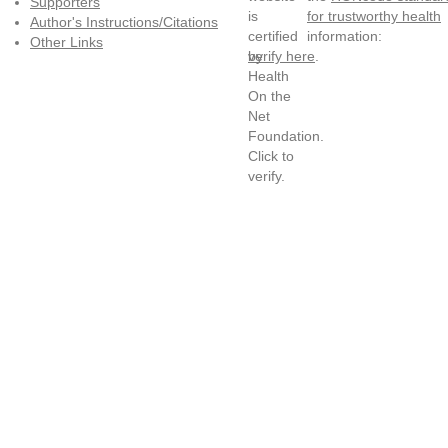
Supporters
for trustworthy health
Author's Instructions/Citations
information:
Other Links
verify here
.