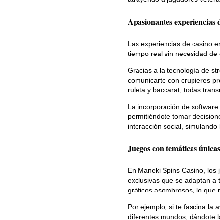
Apasionantes experiencias d
Las experiencias de casino e
tiempo real sin necesidad de e
Gracias a la tecnología de 
comunicarte con crupieres pr
ruleta y baccarat, todas trans
La incorporación de software 
permitiéndote tomar decision
interacción social, simuland
Juegos con temáticas única
En Maneki Spins Casino, los
exclusivas que se adaptan a t
gráficos asombrosos, lo que 
Por ejemplo, si te fascina la 
diferentes mundos, dándote la