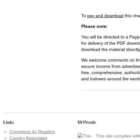
To
pay and download
this cha
Please note:
You will be directed to a Payp
for delivery of the PDF downl
download the material directl
We welcome comments on this 
secure income from advertisem
free, comprehensive, authorit
and trainees around the world
Links
HONcode
Comments by Readers
This site complies wit
Country Associates