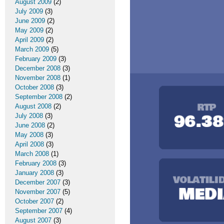
August 2009
(2)
July 2009
(3)
June 2009
(2)
May 2009
(2)
April 2009
(2)
March 2009
(5)
February 2009
(3)
December 2008
(3)
November 2008
(1)
October 2008
(3)
September 2008
(2)
August 2008
(2)
July 2008
(3)
June 2008
(2)
May 2008
(3)
April 2008
(3)
March 2008
(1)
February 2008
(3)
January 2008
(3)
December 2007
(3)
November 2007
(5)
October 2007
(2)
September 2007
(4)
August 2007
(3)