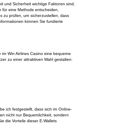
it und Sicherheit wichtige Faktoren sind;
ch für eine Methode entscheiden,
 zu prüfen, um sicherzustellen, dass
Informationen können Sie fundierte
te im Win Airlines Casino eine bequeme
tzer zu einer attraktiven Wahl gestalten:
 ich festgestellt, dass sich im Online-
en nicht nur Bequemlichkeit, sondern
 die Vorteile dieser E-Wallets