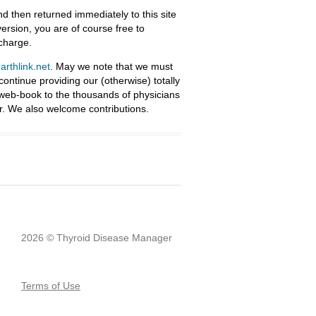
nd then returned immediately to this site
ersion, you are of course free to
 charge.
rthlink.net
. May we note that we must
ntinue providing our (otherwise) totally
 web-book to the thousands of physicians
r. We also welcome contributions.
2026 © Thyroid Disease Manager
Terms of Use