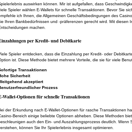
Spielerlebnis auswirken können. Mir ist aufgefallen, dass Geschwindigke
viele Spieler wählen E-Wallets für schnelle Transaktionen. Bevor Sie si
empfehle ich Ihnen, die Allgemeinen Geschäftsbedingungen des Casinos
sie Ihren Bankbedürfnissen und -präferenzen gerecht wird. Mit diesen 
Entscheidungen machen.
Einzahlungen per Kredit- und Debitkarte
Viele Spieler entdecken, dass die Einzahlung per Kredit- oder Debitkar
Option ist. Diese Methode bietet mehrere Vorteile, die sie für viele Benu
Sofortige Transaktionen
Hohe Sicherheit
Weitgehend akzeptiert
Benutzerfreundlicher Prozess
E-Wallet-Optionen für schnelle Transaktionen
Bei der Erkundung nach E-Wallet-Optionen für rasche Transaktionen habe
Casino-Bereich einige beliebte Optionen abheben. Diese Methoden biet
beschleunigen auch den Ein- und Auszahlungsprozess deutlich. Wenn Sie
verstehen, können Sie Ihr Spielerlebnis insgesamt optimieren.