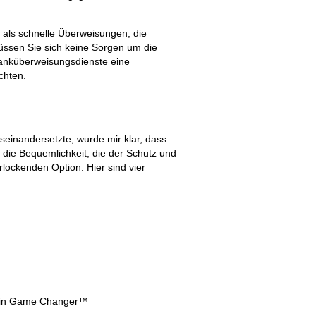
als schnelle Überweisungen, die
müssen Sie sich keine Sorgen um die
Banküberweisungsdienste eine
chten.
seinandersetzte, wurde mir klar, dass
 die Bequemlichkeit, die der Schutz und
rlockenden Option. Hier sind vier