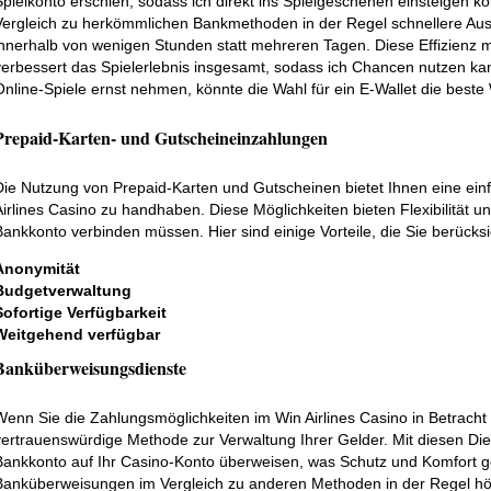
Spielkonto erschien, sodass ich direkt ins Spielgeschehen einsteigen k
Vergleich zu herkömmlichen Bankmethoden in der Regel schnellere Aus
innerhalb von wenigen Stunden statt mehreren Tagen. Diese Effizienz 
verbessert das Spielerlebnis insgesamt, sodass ich Chancen nutzen kann
Online-Spiele ernst nehmen, könnte die Wahl für ein E-Wallet die beste 
Prepaid-Karten- und Gutscheineinzahlungen
Die Nutzung von Prepaid-Karten und Gutscheinen bietet Ihnen eine ein
Airlines Casino zu handhaben. Diese Möglichkeiten bieten Flexibilität un
Bankkonto verbinden müssen. Hier sind einige Vorteile, die Sie berücksic
Anonymität
Budgetverwaltung
Sofortige Verfügbarkeit
Weitgehend verfügbar
Banküberweisungsdienste
Wenn Sie die Zahlungsmöglichkeiten im Win Airlines Casino in Betracht
vertrauenswürdige Methode zur Verwaltung Ihrer Gelder. Mit diesen Di
Bankkonto auf Ihr Casino-Konto überweisen, was Schutz und Komfort gewä
Banküberweisungen im Vergleich zu anderen Methoden in der Regel hö