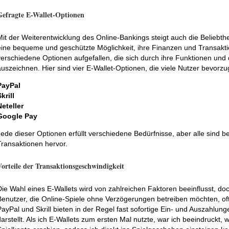
Gefragte E-Wallet-Optionen
Mit der Weiterentwicklung des Online-Bankings steigt auch die Beliebthe
eine bequeme und geschützte Möglichkeit, ihre Finanzen und Transakt
verschiedene Optionen aufgefallen, die sich durch ihre Funktionen und 
auszeichnen. Hier sind vier E-Wallet-Optionen, die viele Nutzer bevorzu
PayPal
krill
Neteller
Google Pay
Jede dieser Optionen erfüllt verschiedene Bedürfnisse, aber alle sind b
Transaktionen hervor.
Vorteile der Transaktionsgeschwindigkeit
Die Wahl eines E-Wallets wird von zahlreichen Faktoren beeinflusst, doc
Benutzer, die Online-Spiele ohne Verzögerungen betreiben möchten, oft 
PayPal und Skrill bieten in der Regel fast sofortige Ein- und Auszahl
darstellt. Als ich E-Wallets zum ersten Mal nutzte, war ich beeindruckt,