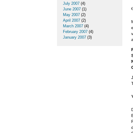
July 2007
(4)
June 2007
(1)
May 2007
(2)
April 2007
(2)
March 2007
(4)
February 2007
(4)
January 2007
(3)
S