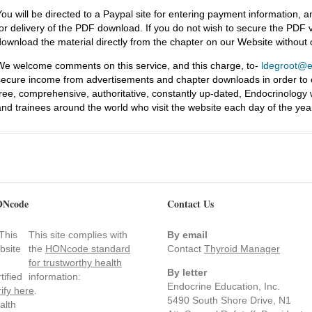
You will be directed to a Paypal site for entering payment information, a
for delivery of the PDF download. If you do not wish to secure the PDF v
download the material directly from the chapter on our Website without
We welcome comments on this service, and this charge, to-
ldegroot@ea
secure income from advertisements and chapter downloads in order to co
free, comprehensive, authoritative, constantly up-dated, Endocrinology
and trainees around the world who visit the website each day of the yea
Ncode
Contact Us
This site complies with
By email
the
HONcode standard
Contact
Thyroid Manager
for trustworthy health
By letter
information:
Endocrine Education, Inc.
rify here
.
5490 South Shore Drive, N1