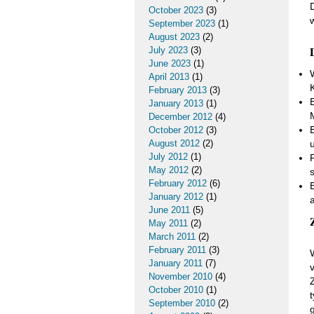
October 2023
(3)
September 2023
(1)
August 2023
(2)
July 2023
(3)
June 2023
(1)
April 2013
(1)
February 2013
(3)
January 2013
(1)
December 2012
(4)
October 2012
(3)
August 2012
(2)
July 2012
(1)
May 2012
(2)
February 2012
(6)
January 2012
(1)
June 2011
(5)
May 2011
(2)
March 2011
(2)
February 2011
(3)
January 2011
(7)
November 2010
(4)
October 2010
(1)
September 2010
(2)