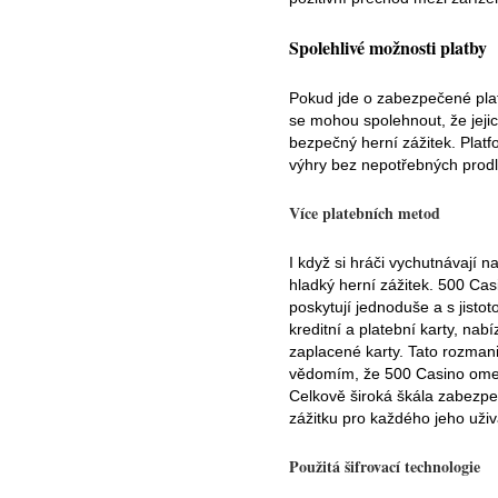
Spolehlivé možnosti platby
Pokud jde o zabezpečené plat
se mohou spolehnout, že jejic
bezpečný herní zážitek. Plat
výhry bez nepotřebných prodl
Více platebních metod
I když si hráči vychutnávají 
hladký herní zážitek. 500 Cas
poskytují jednoduše a s jistot
kreditní a platební karty, nab
zaplacené karty. Tato rozmanit
vědomím, že 500 Casino omezu
Celkově široká škála zabezpe
zážitku pro každého jeho uživ
Použitá šifrovací technologie