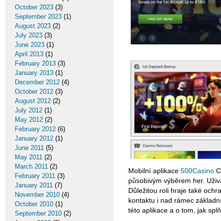
October 2023
(3)
September 2023
(1)
August 2023
(2)
July 2023
(3)
June 2023
(1)
April 2013
(1)
February 2013
(3)
January 2013
(1)
December 2012
(4)
October 2012
(3)
August 2012
(2)
July 2012
(1)
May 2012
(2)
February 2012
(6)
January 2012
(1)
June 2011
(5)
May 2011
(2)
March 2011
(2)
Mobilní aplikace
500Casino
Ca
February 2011
(3)
působivým výběrem her. Uživa
January 2011
(7)
Důležitou roli hraje také ochr
November 2010
(4)
kontaktu i nad rámec základn
October 2010
(1)
této aplikace a o tom, jak sp
September 2010
(2)