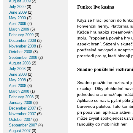
August 2009
(2)
Funkce live kasina
July 2009
(3)
June 2009
(2)
May 2009
(2)
Když se hráči ponoří do funkcí
April 2009
(2)
konvenční herny. Platforma na
March 2009
(5)
Každá hra nabízí streamování 
February 2009
(3)
stolu. Propojená povaha hry u
December 2008
(3)
aspekt hraní. Sázení v skute
November 2008
(1)
použitelné navigaci a adapti
October 2008
(3)
prostředí pro ty, kteří hleda
September 2008
(2)
August 2008
(2)
Snadno použitelné rozhraní
July 2008
(3)
June 2008
(2)
May 2008
(3)
Snadno použitelné rozhraní je 
April 2008
(3)
exceluje. Díky přehledné navi
March 2008
(1)
jednoduché a umožňuje hráčům
February 2008
(3)
Aplikace se navíc pyšní pěkným
January 2008
(3)
barevnou paletou. Tato kombin
December 2007
(3)
při používání aplikace aktiv
November 2007
(5)
může zvýšit spokojenost uživat
October 2007
(2)
fanoušky do mobilních her.
September 2007
(4)
August 2007
(3)