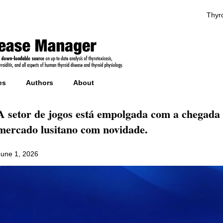
Thyro
es
Authors
About
A setor de jogos está empolgada com a chegada 
mercado lusitano com novidade.
June 1, 2026