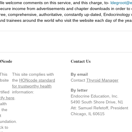
We welcome comments on this service, and this charge, to-
ldegroot@ea
secure income from advertisements and chapter downloads in order to co
free, comprehensive, authoritative, constantly up-dated, Endocrinology
and trainees around the world who visit the website each day of the yea
Ncode
Contact Us
This site complies with
By email
the
HONcode standard
Contact
Thyroid Manager
for trustworthy health
By letter
information:
Endocrine Education, Inc.
rify here
.
5490 South Shore Drive, N1
Att: Samuel Refetoff, President
Chicago, IL 60615