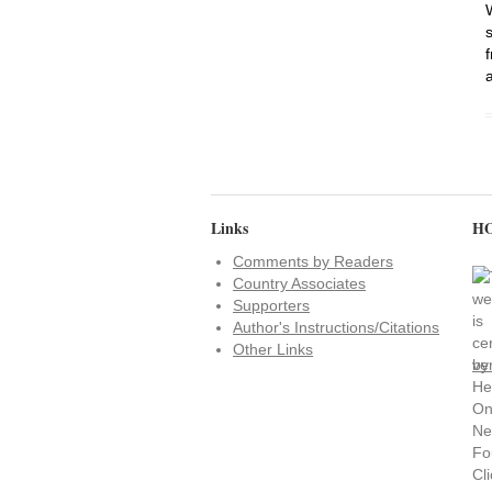
Links
HO
Comments by Readers
Country Associates
Supporters
Author's Instructions/Citations
Other Links
ve