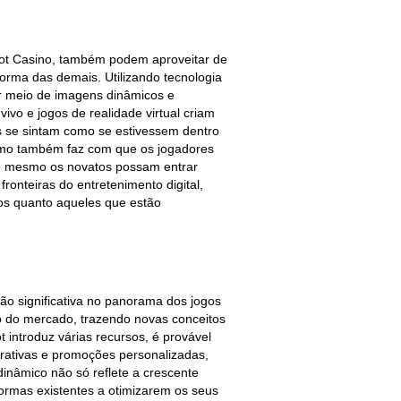
lot Casino, também podem aproveitar de
forma das demais. Utilizando tecnologia
or meio de imagens dinâmicos e
ivo e jogos de realidade virtual criam
s se sintam como se estivessem dentro
omo também faz com que os jogadores
té mesmo os novatos possam entrar
ronteiras do entretenimento digital,
os quanto aqueles que estão
o significativa no panorama dos jogos
ão do mercado, trazendo novas conceitos
t introduz várias recursos, é provável
erativas e promoções personalizadas,
inâmico não só reflete a crescente
formas existentes a otimizarem os seus