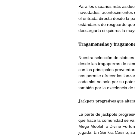
Para los usuarios más asiduos,
novedades, acontecimientos ún
el entrada directa desde la pa
estándares de resguardo que
descargarla si quieres la may
Tragamonedas y tragamoned
Nuestra selección de slots es
desde las tragaperras de siem
con los principales proveedo
nos permite ofrecer los lanz
cada slot no solo por su pote
también por la excelencia de 
Jackpots progresivos que alter
La parte de jackpots progres
que hace la comunidad se va
Mega Moolah o Divine Fortune
jugada. En Sankra Casino, s