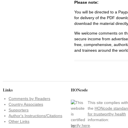
Please note:
You will be directed to a Payp
for delivery of the PDF downl
download the material directl
We welcome comments on this 
secure income from advertisem
free, comprehensive, authorit
and trainees around the world
Links
HONcode
Comments by Readers
This site complies wit
Country Associates
the
HONcode standar
Supporters
for trustworthy health
Author's Instructions/Citations
information:
Other Links
verify here
.