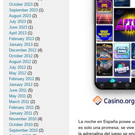
October 2023
(3)
September 2023
(1)
August 2023
(2)
July 2023
(3)
June 2023
(1)
April 2013
(1)
February 2013
(3)
January 2013
(1)
December 2012
(4)
October 2012
(3)
August 2012
(2)
July 2012
(1)
May 2012
(2)
February 2012
(6)
January 2012
(1)
June 2011
(5)
May 2011
(2)
March 2011
(2)
February 2011
(3)
January 2011
(7)
November 2010
(4)
La noche en España posee un 
October 2010
(1)
es solo una promesa; se vive 
September 2010
(2)
la adrenalina del juego se en