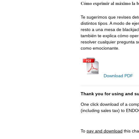
Cómo exprimir al máximo la bon
Te sugerimos que revises det
distintos tipos. A modo de eje
resto a una mesa de blackjac
también te explica cómo oper
resolver cualquier pregunta 
como emocionante.
Download PDF
Thank you for using and
One click download of a compl
(including sales tax) to 
To
pay and download
this cha