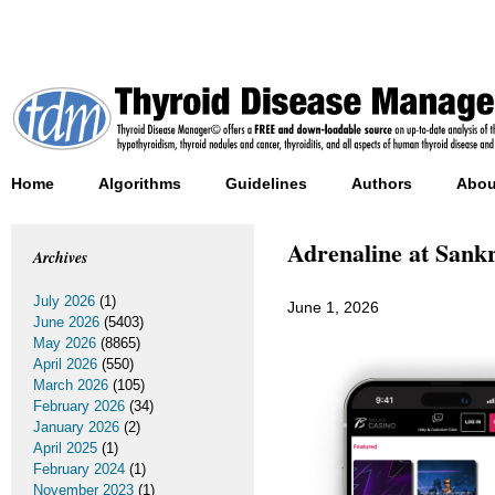
Home
Algorithms
Guidelines
Authors
Abou
Adrenaline at Sankr
Archives
July 2026
(1)
June 1, 2026
June 2026
(5403)
May 2026
(8865)
April 2026
(550)
March 2026
(105)
February 2026
(34)
January 2026
(2)
April 2025
(1)
February 2024
(1)
November 2023
(1)