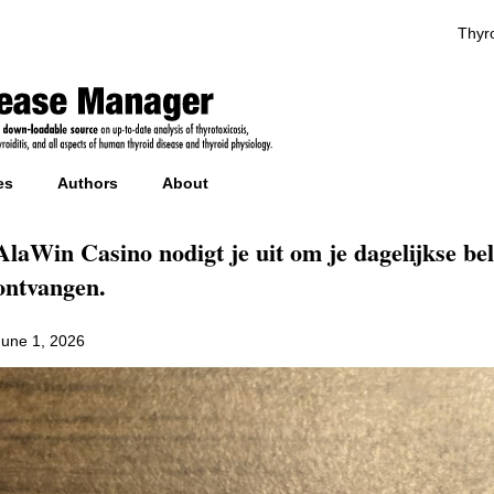
Thyro
es
Authors
About
AlaWin Casino nodigt je uit om je dagelijkse bel
ontvangen.
June 1, 2026