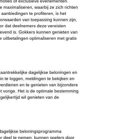
moties of exclusieve evenementen.
 maximaliseren, waarbij ze zich richten
anbiedingen te profiteren, is het
oorwaarden van toepassing kunnen zijn,
oor dat deelnemers deze vereisten
gevend is. Gokkers kunnen genieten van
e uitbetalingen optimaliseren met gratis
aantrekkelijke dagelijkse beloningen en
n te loggen, meldingen te bekijken en
verdienen en te genieten van bijzondere
et vorige. Het is de optimale bestemming
gelijkertijd wil genieten van de
n dagelijkse beloningsprogramma
or deel te nemen, kunnen spelers door