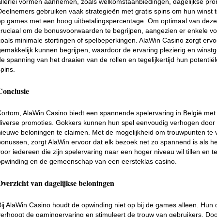
allerlei vormen aannemen, zoals welkomstaanbiedingen, dagelijkse pro
Deelnemers gebruiken vaak strategieën met gratis spins om hun winst te
op games met een hoog uitbetalingspercentage. Om optimaal van deze a
cruciaal om de bonusvoorwaarden te begrijpen, aangezien er enkele v
zoals minimale stortingen of spelbeperkingen. AlaWin Casino zorgt erv
gemakkelijk kunnen begrijpen, waardoor de ervaring plezierig en winst
de spanning van het draaien van de rollen en tegelijkertijd hun potentiël
spins.
Conclusie
Kortom, AlaWin Casino biedt een spannende spelervaring in België met 
diverse promoties. Gokkers kunnen hun spel eenvoudig verhogen door i
nieuwe beloningen te claimen. Met de mogelijkheid om trouwpunten te 
bonussen, zorgt AlaWin ervoor dat elk bezoek net zo spannend is als h
voor iedereen die zijn spelervaring naar een hoger niveau wil tillen en te
opwinding en de gemeenschap van een eersteklas casino.
Overzicht van dagelijkse beloningen
Bij AlaWin Casino houdt de opwinding niet op bij de games alleen. Hu
verhoogt de gamingervaring en stimuleert de trouw van gebruikers. Do