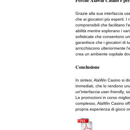
Perché Alawin Casino è perfe
Grazie alla sua interfaccia use
che ai giocatori più esperti. I
comprensibili che facilitano l'
abilità mentre esplorano i vari
sofisticate che consentono un 
garantisce che i giocatori di 
arricchiscono ulteriormente l'
crea un ambiente ospitale dov
Conclusione
In sintesi, AlaWin Casino si d
immediati, che lo rendono una 
un'interfaccia user-friendly, si
Le promozioni in corso miglior
complesso, AlaWin Casino offr
propria esperienza di gioco on