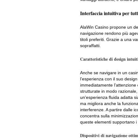
Interfaccia intuitiva per tutt
AlaWin Casino propone un design
navigazione rendono più agevo
titoli preferiti. Grazie a una 
sopraffatti.
Caratteristiche di design intuit
Anche se navigare in un casin
l'esperienza con il suo design
immediatamente l'attenzione de
strutturate in modo razionale, 
un'esperienza fluida adatta sia
ma migliora anche la funziona
interferenze. A partire dalle 
concentra sulla minimizzazione
queste elementi supportano i p
Dispositivi di navigazione ottim