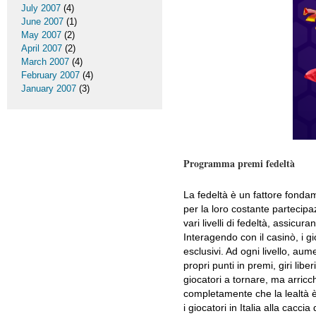
July 2007
(4)
June 2007
(1)
May 2007
(2)
April 2007
(2)
March 2007
(4)
February 2007
(4)
January 2007
(3)
Programma premi fedeltà
La fedeltà è un fattore fonda
per la loro costante parteci
vari livelli di fedeltà, assi
Interagendo con il casinò, i gi
esclusivi. Ad ogni livello, aum
propri punti in premi, giri li
giocatori a tornare, ma arric
completamente che la lealtà è 
i giocatori in Italia alla caccia