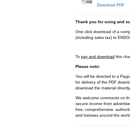
Download PDF
Thank you for using and
One click download of a compl
(including sales tax) to 
To
pay and download
this cha
Please note:
You will be directed to a Payp
for delivery of the PDF downl
download the material directl
We welcome comments on this 
secure income from advertisem
free, comprehensive, authorit
and trainees around the world