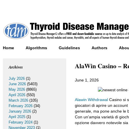
Home
Algorithms
Guidelines
Authors
Abou
AlaWin Casino – Reg
Archives
July 2026
(1)
June 1, 2026
June 2026
(5403)
May 2026
(8865)
April 2026
(550)
Alawin Withdrawal
Casino si s
March 2026
(105)
giocatori di aprire un account
February 2026
(34)
generale, ma pone anche le bas
January 2026
(2)
April 2025
(1)
Con un'ampia varietà di giochi
February 2024
(1)
opzione davvero notevole sia p
November 2023
(1)