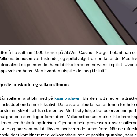
Etter å ha satt inn 1000 kroner på AlaWin Casino i Norge, befant han se
Velkomstbonusen var fristende, og spillutvalget var omfattende. Med hv
adrenalinet stige, men det handlet ikke bare om nervene i spillet. Uvent
opplevelsen hans. Men hvordan utspilte det seg til slutt?
Første innskudd og velkomstbonus
Når spillere først blir med på
kasino alawin
, blir de møtt med en attrakt
innskuddet enda mer lukrativt. Dette store tilbudet setter tonen for hele
førsteinntrykket helt fra starten av. Med betydelige bonusforventninger bli
mulighetene som ligger foran dem. Velkomstbonusen øker ikke bare kap
gleden ved å starte spillreisen. Gjennom hele prosessen innser spillern
støtte og har som mål å tilby en involverende atmosfære. Når de utforsk
innskuddet kombinert med velkomstbonusen et positivt grunnlag, som et