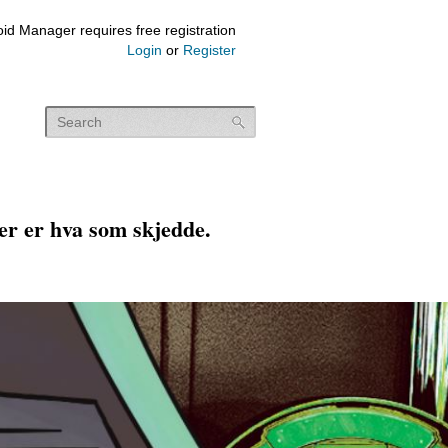
id Manager requires free registration
Login
or
Register
er er hva som skjedde.