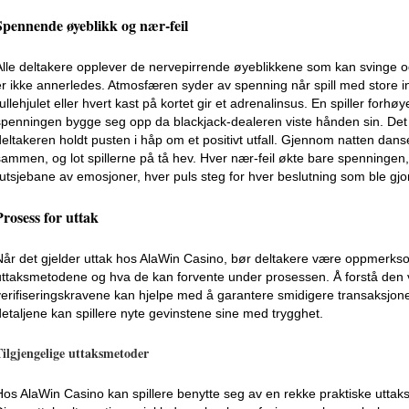
Spennende øyeblikk og nær-feil
Alle deltakere opplever de nervepirrende øyeblikkene som kan svinge o
er ikke annerledes. Atmosfæren syder av spenning når spill med store in
ullehjulet eller hvert kast på kortet gir et adrenalinsus. En spiller forhø
spenningen bygge seg opp da blackjack-dealeren viste hånden sin. De
deltakeren holdt pusten i håp om et positivt utfall. Gjennom natten dans
sammen, og lot spillerne på tå hev. Hver nær-feil økte bare spenningen, o
rutsjebane av emosjoner, hver puls steg for hver beslutning som ble gjo
Prosess for uttak
Når det gjelder uttak hos AlaWin Casino, bør deltakere være oppmerks
uttaksmetodene og hva de kan forvente under prosessen. Å forstå den 
verifiseringskravene kan hjelpe med å garantere smidigere transaksjoner
detaljene kan spillere nyte gevinstene sine med trygghet.
Tilgjengelige uttaksmetoder
Hos AlaWin Casino kan spillere benytte seg av en rekke praktiske uttaks