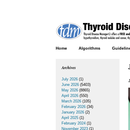
Home
Algorithms
Guidelin
Archives
July 2026
(1)
June 2026
(5403)
May 2026
(8865)
April 2026
(550)
March 2026
(105)
February 2026
(34)
January 2026
(2)
April 2025
(1)
February 2024
(1)
November 2023
(1)