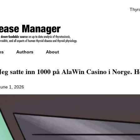
Thyro
es
Authors
About
Jeg satte inn 1000 på AlaWin Casino i Norge. H
June 1, 2026