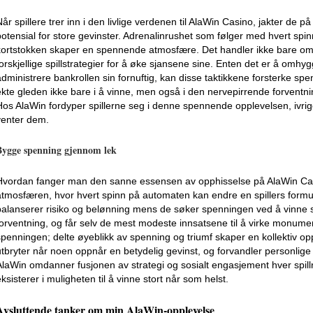
Når spillere trer inn i den livlige verdenen til AlaWin Casino, jakter de 
potensial for store gevinster. Adrenalinrushet som følger med hvert spin
kortstokken skaper en spennende atmosfære. Det handler ikke bare om f
forskjellige spillstrategier for å øke sjansene sine. Enten det er å omhyg
administrere bankrollen sin fornuftig, kan disse taktikkene forsterke sp
ekte gleden ikke bare i å vinne, men også i den nervepirrende forventni
Hos AlaWin fordyper spillerne seg i denne spennende opplevelsen, ivri
venter dem.
Bygge spenning gjennom lek
Hvordan fanger man den sanne essensen av opphisselse på AlaWin Casin
atmosfæren, hvor hvert spinn på automaten kan endre en spillers formue.
balanserer risiko og belønning mens de søker spenningen ved å vinne s
forventning, og får selv de mest modeste innsatsene til å virke monume
spenningen; delte øyeblikk av spenning og triumf skaper en kollektiv opp
utbryter når noen oppnår en betydelig gevinst, og forvandler personlige pr
AlaWin omdanner fusjonen av strategi og sosialt engasjement hver spillr
ksisterer i muligheten til å vinne stort når som helst.
Avsluttende tanker om min AlaWin-opplevelse