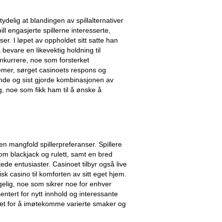
delig at blandingen av spillalternativer
l engasjerte spillerne interesserte,
. I løpet av oppholdet sitt satte han
bevare en likevektig holdning til
onkurrere, noe som forsterket
emer, sørget casinoets respons og
yvende og sist gjorde kombinasjonen av
g, noe som fikk ham til å ønske å
en mangfold spillerpreferanser. Spillere
som blackjack og rulett, samt en bred
ede entusiaster. Casinoet tilbyr også live
sk casino til komforten av sitt eget hjem.
ngelig, noe som sikrer noe for enhver
sentert for nytt innhold og interessante
ormet for å imøtekomme varierte smaker og