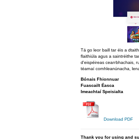
Tá go leor baill tar éis a dta
flaithiúla agus a saintréithe
d'eispéireas cearrbhachais, r
téamaí comhleanúnacha, lena 
Bónais Fhionnuar
Fuascailt Éasca
Imeachtaí Speisialta
Download PDF
Thank you for using and