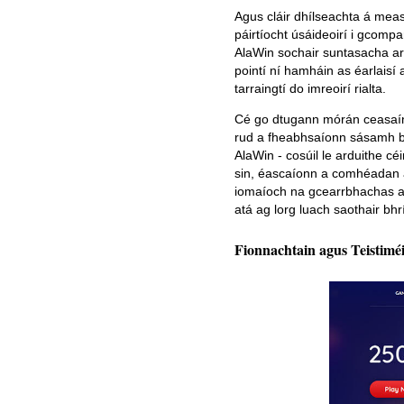
Agus cláir dhílseachta á me
páirtíocht úsáideoirí i gcompar
AlaWin sochair suntasacha ar 
pointí ní hamháin as éarlaisí
tarraingtí do imreoirí rialta.
Cé go dtugann mórán ceasaíne
rud a fheabhsaíonn sásamh bai
AlaWin - cosúil le arduithe cé
sin, éascaíonn a comhéadan at
iomaíoch na gcearrbhachas ar l
atá ag lorg luach saothair bhr
Fionnachtain agus Teistiméi