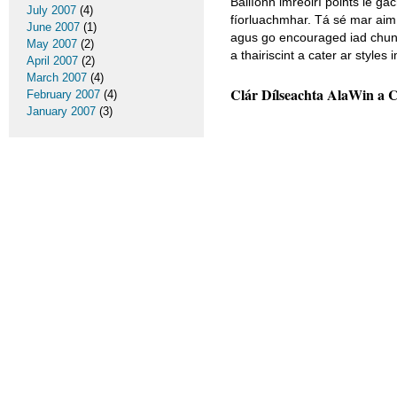
Bailíonn imreoirí points le gac
July 2007
(4)
fíorluachmhar. Tá sé mar aim 
June 2007
(1)
agus go encouraged iad chun f
May 2007
(2)
a thairiscint a cater ar styles
April 2007
(2)
March 2007
(4)
Clár Dílseachta AlaWin a C
February 2007
(4)
January 2007
(3)