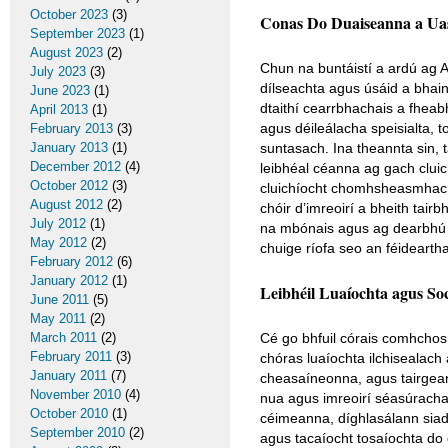
October 2023
(3)
Conas Do Duaiseanna a U
September 2023
(1)
August 2023
(2)
Chun na buntáistí a ardú ag A
July 2023
(3)
dílseachta agus úsáid a bhaint
June 2023
(1)
dtaithí cearrbhachais a fheab
April 2013
(1)
agus déileálacha speisialta, t
February 2013
(3)
January 2013
(1)
suntasach. Ina theannta sin, t
December 2012
(4)
leibhéal céanna ag gach clui
October 2012
(3)
cluichíocht chomhsheasmhach,
August 2012
(2)
chóir d’imreoirí a bheith tair
July 2012
(1)
na mbónais agus ag dearbhú go
May 2012
(2)
chuige ríofa seo an féidearth
February 2012
(6)
January 2012
(1)
Leibhéil Luaíochta agus So
June 2011
(5)
May 2011
(2)
March 2011
(2)
Cé go bhfuil córais comhchosú
February 2011
(3)
chóras luaíochta ilchisealach
January 2011
(7)
cheasaíneonna, agus tairgeann
November 2010
(4)
nua agus imreoirí séasúracha 
October 2010
(1)
céimeanna, díghlasálann siad 
September 2010
(2)
agus tacaíocht tosaíochta do 