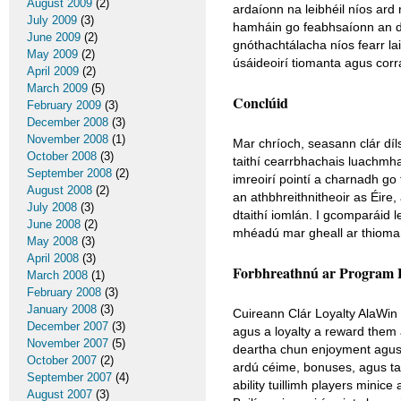
August 2009
(2)
ardaíonn na leibhéil níos ard
July 2009
(3)
hamháin go feabhsaíonn an de
June 2009
(2)
gnóthachtálacha níos fearr lai
May 2009
(2)
úsáideoirí tiomanta agus corra
April 2009
(2)
March 2009
(5)
Conclúid
February 2009
(3)
December 2008
(3)
November 2008
(1)
Mar chríoch, seasann clár dí
October 2008
(3)
taithí cearrbhachais luachmhar.
September 2008
(2)
imreoirí pointí a charnadh go
August 2008
(2)
an athbhreithnitheoir as Éire
July 2008
(3)
dtaithí iomlán. I gcomparáid le
June 2008
(2)
mhéadú mar gheall ar thioma
May 2008
(3)
April 2008
(3)
Forbhreathnú ar Program 
March 2008
(1)
February 2008
(3)
January 2008
(3)
Cuireann Clár Loyalty AlaWin 
December 2007
(3)
agus a loyalty a reward them
November 2007
(5)
deartha chun enjoyment agus r
October 2007
(2)
ardú céime, bonuses, agus tair
September 2007
(4)
ability tuillimh players minice
August 2007
(3)