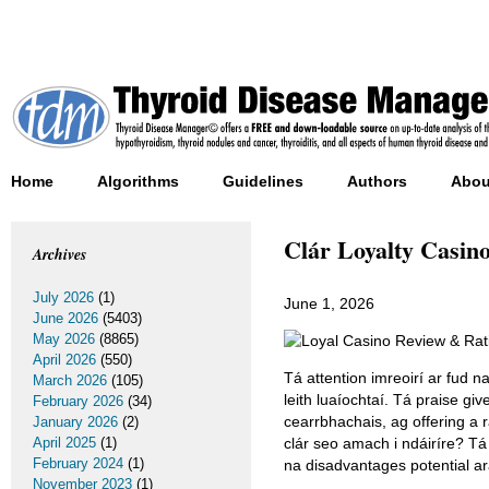
Home
Algorithms
Guidelines
Authors
Abou
Clár Loyalty Casino
Archives
July 2026
(1)
June 1, 2026
June 2026
(5403)
May 2026
(8865)
April 2026
(550)
Tá attention imreoirí ar fud 
March 2026
(105)
leith luaíochtaí. Tá praise g
February 2026
(34)
cearrbhachais, ag offering a
January 2026
(2)
April 2025
(1)
clár seo amach i ndáiríre? Tá 
February 2024
(1)
na disadvantages potential ara
November 2023
(1)