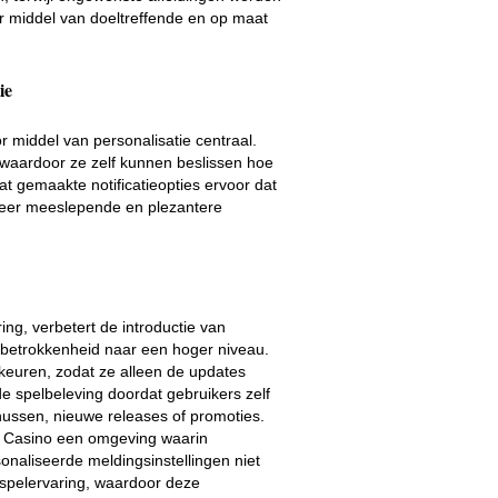
or middel van doeltreffende en op maat
ie
r middel van personalisatie centraal.
 waardoor ze zelf kunnen beslissen hoe
 gemaakte notificatieopties ervoor dat
meer meeslepende en plezantere
ng, verbetert de introductie van
sbetrokkenheid naar een hoger niveau.
euren, zodat ze alleen de updates
de spelbeleving doordat gebruikers zelf
nussen, nieuwe releases of promoties.
n Casino een omgeving waarin
onaliseerde meldingsinstellingen niet
 spelervaring, waardoor deze