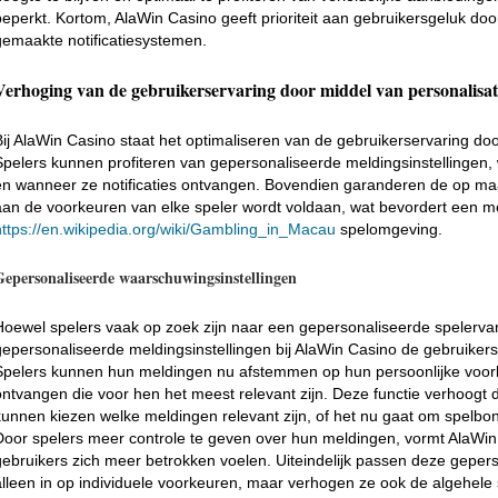
beperkt. Kortom, AlaWin Casino geeft prioriteit aan gebruikersgeluk do
gemaakte notificatiesystemen.
Verhoging van de gebruikerservaring door middel van personalisat
Bij AlaWin Casino staat het optimaliseren van de gebruikerservaring doo
Spelers kunnen profiteren van gepersonaliseerde meldingsinstellingen,
en wanneer ze notificaties ontvangen. Bovendien garanderen de op maat
aan de voorkeuren van elke speler wordt voldaan, wat bevordert een 
https://en.wikipedia.org/wiki/Gambling_in_Macau
spelomgeving.
Gepersonaliseerde waarschuwingsinstellingen
Hoewel spelers vaak op zoek zijn naar een gepersonaliseerde spelervari
gepersonaliseerde meldingsinstellingen bij AlaWin Casino de gebruiker
Spelers kunnen hun meldingen nu afstemmen op hun persoonlijke voork
ontvangen die voor hen het meest relevant zijn. Deze functie verhoogt 
kunnen kiezen welke meldingen relevant zijn, of het nu gaat om spelbo
Door spelers meer controle te geven over hun meldingen, vormt AlaWi
gebruikers zich meer betrokken voelen. Uiteindelijk passen deze gepers
alleen in op individuele voorkeuren, maar verhogen ze ook de algehele