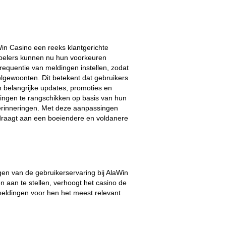
in Casino een reeks klantgerichte
 Spelers kunnen nu hun voorkeuren
equentie van meldingen instellen, zodat
lgewoonten. Dit betekent dat gebruikers
n belangrijke updates, promoties en
dingen te rangschikken op basis van hun
herinneringen. Met deze aanpassingen
ijdraagt aan een boeiendere en voldanere
ogen van de gebruikerservaring bij AlaWin
n aan te stellen, verhoogt het casino de
eldingen voor hen het meest relevant