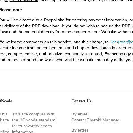
Please note:
You will be directed to a Paypal site for entering payment information, a
for delivery of the PDF download. If you do not wish to secure the PDF v
download the material directly from the chapter on our Website without
We welcome comments on this service, and this charge, to-
ldegroot@ea
secure income from advertisements and chapter downloads in order to co
free, comprehensive, authoritative, constantly up-dated, Endocrinology
and trainees around the world who visit the website each day of the yea
Ncode
Contact Us
This site complies with
By email
the
HONcode standard
Contact
Thyroid Manager
for trustworthy health
By letter
information: