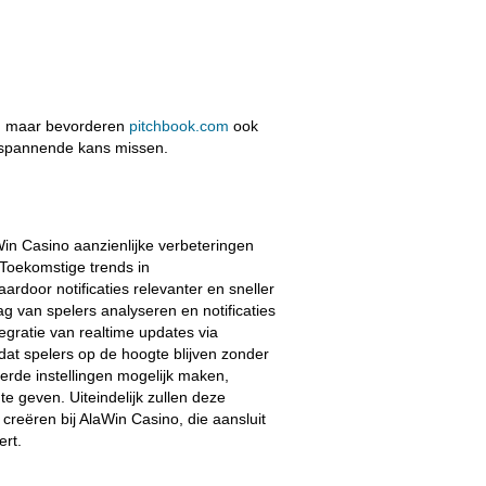
g, maar bevorderen
pitchbook.com
ook
n spannende kans missen.
Win Casino aanzienlijke verbeteringen
 Toekomstige trends in
aardoor notificaties relevanter en sneller
 van spelers analyseren en notificaties
egratie van realtime updates via
dat spelers op de hoogte blijven zonder
erde instellingen mogelijk maken,
e geven. Uiteindelijk zullen deze
creëren bij AlaWin Casino, die aansluit
ert.