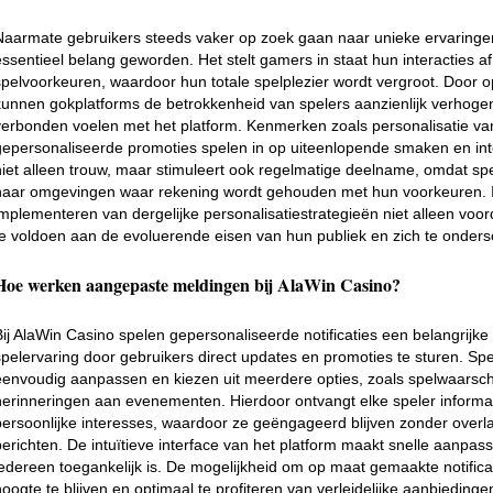
Naarmate gebruikers steeds vaker op zoek gaan naar unieke ervaringen 
essentieel belang geworden. Het stelt gamers in staat hun interacties 
spelvoorkeuren, waardoor hun totale spelplezier wordt vergroot. Door 
kunnen gokplatforms de betrokkenheid van spelers aanzienlijk verhoge
verbonden voelen met het platform. Kenmerken zoals personalisatie va
gepersonaliseerde promoties spelen in op uiteenlopende smaken en in
niet alleen trouw, maar stimuleert ook regelmatige deelname, omdat spe
naar omgevingen waar rekening wordt gehouden met hun voorkeuren. In
implementeren van dergelijke personalisatiestrategieën niet alleen voord
te voldoen aan de evoluerende eisen van hun publiek en zich te onders
Hoe werken aangepaste meldingen bij AlaWin Casino?
Bij AlaWin Casino spelen gepersonaliseerde notificaties een belangrijke 
spelervaring door gebruikers direct updates en promoties te sturen. Sp
eenvoudig aanpassen en kiezen uit meerdere opties, zoals spelwaarsc
herinneringen aan evenementen. Hierdoor ontvangt elke speler informatie
persoonlijke interesses, waardoor ze geëngageerd blijven zonder overl
berichten. De intuïtieve interface van het platform maakt snelle aanpas
iedereen toegankelijk is. De mogelijkheid om op maat gemaakte notificati
hoogte te blijven en optimaal te profiteren van verleidelijke aanbieding