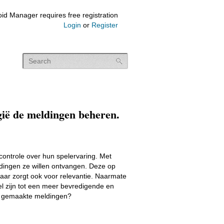
id Manager requires free registration
Login
or
Register
ië de meldingen beheren.
ontrole over hun spelervaring. Met
ldingen ze willen ontvangen. Deze op
ar zorgt ook voor relevantie. Naarmate
el zijn tot een meer bevredigende en
at gemaakte meldingen?