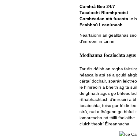
Comhrá Beo 24/7
Tacaíocht Ríomhphoist
Comhéadan atá furasta le 
Feabhsú Leanúnach
Neartaíonn an gealltanas seo
d’imreoirí in Éirinn.
Modhanna Íocaíochta agus
Tar éis dóibh an rogha fairsin
héasca is atá sé a gcuid airgi
cártaí dochair, sparán leictreo
le himreoirí a bheith ag tá s
de ghnáth agus go bhféadfadh 
ríthábhachtach d’imreoirí a b
íocaíochta, toisc gur féidir le
stró, rud a fhágann go bhfuil 
iomarcacha ná táillí fholaithe.
cluichitheoirí Éireannacha.