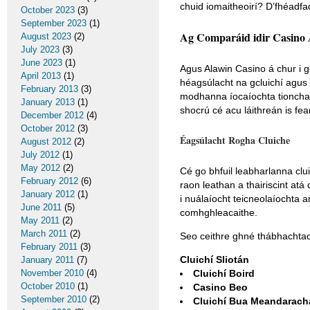
chuid iomaitheoirí? D’fhéadfad
October 2023
(3)
September 2023
(1)
Ag Comparáid idir Casino 
August 2023
(2)
July 2023
(3)
June 2023
(1)
Agus Alawin Casino á chur i g
April 2013
(1)
héagsúlacht na gcluichí agus 
February 2013
(3)
modhanna íocaíochta tionchar 
January 2013
(1)
shocrú cé acu láithreán is fe
December 2012
(4)
October 2012
(3)
Éagsúlacht Rogha Cluiche
August 2012
(2)
July 2012
(1)
May 2012
(2)
Cé go bhfuil leabharlanna clu
February 2012
(6)
raon leathan a thairiscint atá 
January 2012
(1)
i nuálaíocht teicneolaíochta 
June 2011
(5)
comhghleacaithe.
May 2011
(2)
March 2011
(2)
Seo ceithre ghné thábhachtach
February 2011
(3)
Cluichí Sliotán
January 2011
(7)
November 2010
(4)
Cluichí Boird
October 2010
(1)
Casino Beo
September 2010
(2)
Cluichí Bua Meandarach