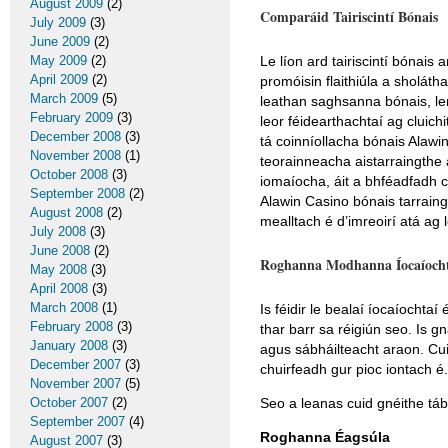
August 2009
(2)
Comparáid Tairiscintí Bónais
July 2009
(3)
June 2009
(2)
May 2009
(2)
Le líon ard tairiscintí bónais a
April 2009
(2)
promóisin flaithiúla a sholáth
March 2009
(5)
leathan saghsanna bónais, len
February 2009
(3)
leor féidearthachtaí ag cluich
December 2008
(3)
tá coinníollacha bónais Alawin
November 2008
(1)
teorainneacha aistarraingthe a
October 2008
(3)
iomaíocha, áit a bhféadfadh co
September 2008
(2)
Alawin Casino bónais tarraingt
August 2008
(2)
mealltach é d’imreoirí atá ag l
July 2008
(3)
June 2008
(2)
Roghanna Modhanna Íocaíoch
May 2008
(3)
April 2008
(3)
March 2008
(1)
Is féidir le bealaí íocaíochta
February 2008
(3)
thar barr sa réigiún seo. Is g
January 2008
(3)
agus sábháilteacht araon. Cui
December 2007
(3)
chuirfeadh gur pioc iontach é.
November 2007
(5)
October 2007
(2)
Seo a leanas cuid gnéithe tá
September 2007
(4)
Roghanna Éagsúla
August 2007
(3)