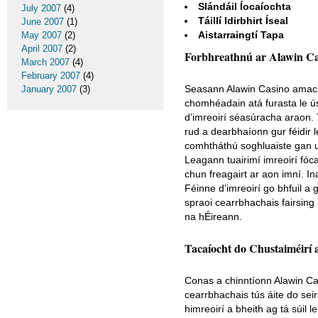
Slándáil Íocaíochta
July 2007
(4)
Táillí Idirbhirt Íseal
June 2007
(1)
Aistarraingtí Tapa
May 2007
(2)
April 2007
(2)
Forbhreathnú ar Alawin Ca
March 2007
(4)
February 2007
(4)
Seasann Alawin Casino amach m
January 2007
(3)
chomhéadain atá furasta le ús
d’imreoirí séasúracha araon. 
rud a dearbhaíonn gur féidir l
comhtháthú soghluaiste gan ua
Leagann tuairimí imreoirí fóca
chun freagairt ar aon imní. I
Féinne d’imreoirí go bhfuil a
spraoi cearrbhachais fairsing 
na hÉireann.
Tacaíocht do Chustaiméirí 
Conas a chinntíonn Alawin Ca
cearrbhachais tús áite do sei
himreoirí a bheith ag tá súil l