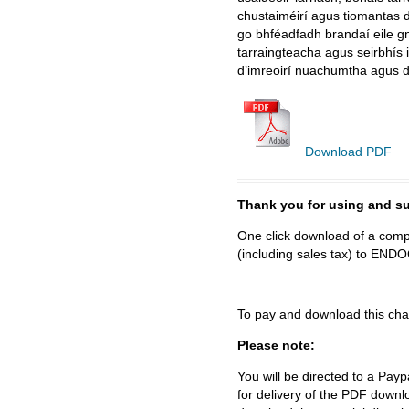
chustaiméirí agus tiomantas do
go bhféadfadh brandaí eile gn
tarraingteacha agus seirbhís 
d’imreoirí nuachumtha agus d’
Download PDF
Thank you for using and
One click download of a compl
(including sales tax) to 
To
pay and download
this cha
Please note:
You will be directed to a Payp
for delivery of the PDF downl