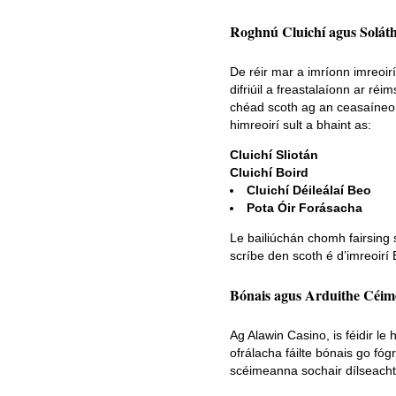
Roghnú Cluichí agus Soláth
De réir mar a imríonn imreoir
difriúil a freastalaíonn ar réi
chéad scoth ag an ceasaíneo s
himreoirí sult a bhaint as:
Cluichí Sliotán
Cluichí Boird
Cluichí Déileálaí Beo
Pota Óir Forásacha
Le bailiúchán chomh fairsing
scríbe den scoth é d’imreoirí
Bónais agus Arduithe Céim
Ag Alawin Casino, is féidir le
ofrálacha fáilte bónais go fó
scéimeanna sochair dílseacht