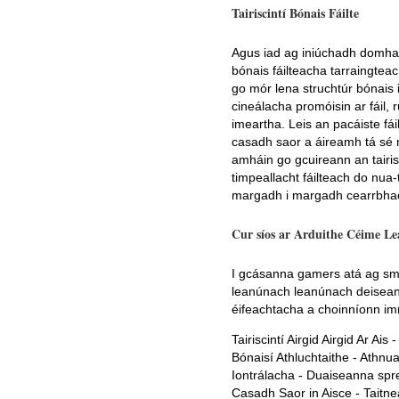
Tairiscintí Bónais Fáilte
Agus iad ag iniúchadh domhan
bónais fáilteacha tarraingtea
go mór lena struchtúr bónais 
cineálacha promóisin ar fáil,
imeartha. Leis an pacáiste fá
casadh saor a áireamh tá sé m
amháin go gcuireann an tairis
timpeallacht fáilteach do nua
margadh i margadh cearrbhach
Cur síos ar Arduithe Céime L
I gcásanna gamers atá ag smao
leanúnach leanúnach deiseann
éifeachtacha a choinníonn imr
Tairiscintí Airgid Airgid Ar Ais
Bónaisí Athluchtaithe - Athnua
Iontrálacha - Duaiseanna spr
Casadh Saor in Aisce - Taitn