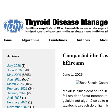
Home
Algorithms
Guidelines
Authors
Abou
Comparáid idir Cas
Archives
hÉireann
July 2026
(1)
June 2026
(5403)
June 1, 2026
May 2026
(8865)
April 2026
(550)
March 2026
(105)
February 2026
(34)
Maidir le cluichíocht ar líne i
January 2026
(2)
fáil atá dodhéanta neamhair
April 2025
(1)
gcluichí atá aige, tá sé suite
February 2024
(1)
tacaíocht aireach do chliaint 
November 2023
(1)