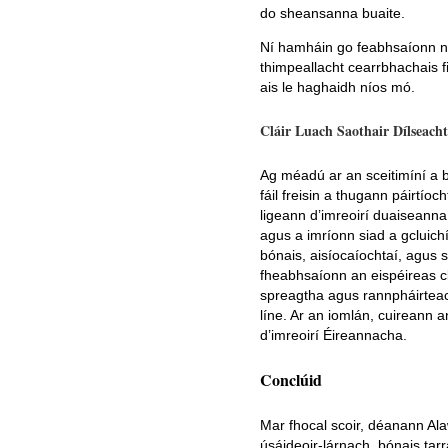
do sheansanna buaite.
Ní hamháin go feabhsaíonn na
thimpeallacht cearrbhachais fi
ais le haghaidh níos mó.
Cláir Luach Saothair Dílseach
Ag méadú ar an sceitimíní a 
fáil freisin a thugann páirtíoc
ligeann d’imreoirí duaiseanna 
agus a imríonn siad a gcluichí
bónais, aisíocaíochtaí, agus 
fheabhsaíonn an eispéireas clu
spreagtha agus rannpháirteac
líne. Ar an iomlán, cuireann a
d’imreoirí Éireannacha.
Conclúid
Mar fhocal scoir, déanann Ala
úsáideoir-lárnach, bónais tar