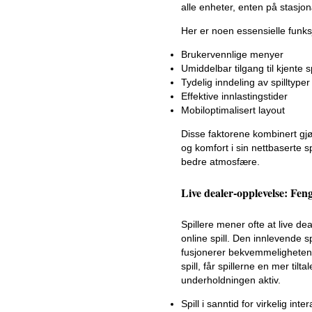
alle enheter, enten på stasjon
Her er noen essensielle funk
Brukervennlige menyer
Umiddelbar tilgang til kjente sp
Tydelig inndeling av spilltyper
Effektive innlastingstider
Mobiloptimalisert layout
Disse faktorene kombinert gjø
og komfort i sin nettbaserte s
bedre atmosfære.
Live dealer-opplevelse: Feng
Spillere mener ofte at live de
online spill. Den innlevende s
fusjonerer bekvemmeligheten v
spill, får spillerne en mer ti
underholdningen aktiv.
Spill i sanntid for virkelig inte