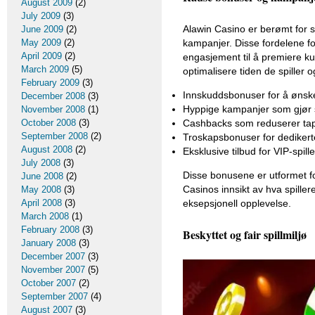
August 2009
(2)
July 2009
(3)
Alawin Casino er berømt for si
June 2009
(2)
May 2009
(2)
kampanjer. Disse fordelene f
April 2009
(2)
engasjement til å premiere ku
March 2009
(5)
optimalisere tiden de spiller 
February 2009
(3)
Innskuddsbonuser for å ønske 
December 2008
(3)
Hyppige kampanjer som gjør s
November 2008
(1)
October 2008
(3)
Cashbacks som reduserer tap
September 2008
(2)
Troskapsbonuser for dedikerte
August 2008
(2)
Eksklusive tilbud for VIP-spill
July 2008
(3)
Disse bonusene er utformet f
June 2008
(2)
Casinos innsikt av hva spiller
May 2008
(3)
April 2008
(3)
eksepsjonell opplevelse.
March 2008
(1)
February 2008
(3)
Beskyttet og fair spillmiljø
January 2008
(3)
December 2007
(3)
November 2007
(5)
October 2007
(2)
September 2007
(4)
August 2007
(3)