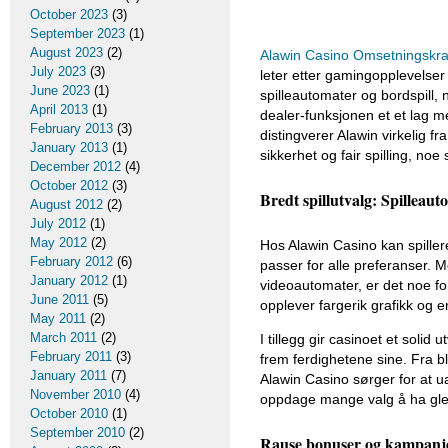
October 2023
(3)
September 2023
(1)
August 2023
(2)
Alawin Casino Omsetningskr
July 2023
(3)
leter etter gamingopplevelser 
June 2023
(1)
spilleautomater og bordspill, no
April 2013
(1)
dealer-funksjonen et et lag m
February 2013
(3)
distingverer Alawin virkelig f
January 2013
(1)
sikkerhet og fair spilling, noe 
December 2012
(4)
October 2012
(3)
Bredt spillutvalg: Spilleaut
August 2012
(2)
July 2012
(1)
May 2012
(2)
Hos Alawin Casino kan spiller
February 2012
(6)
passer for alle preferanser. M
January 2012
(1)
videoautomater, er det noe for
June 2011
(5)
opplever fargerik grafikk og 
May 2011
(2)
March 2011
(2)
I tillegg gir casinoet et solid
February 2011
(3)
frem ferdighetene sine. Fra bla
January 2011
(7)
Alawin Casino sørger for at ua
November 2010
(4)
oppdage mange valg å ha gle
October 2010
(1)
September 2010
(2)
Rause bonuser og kampanjer