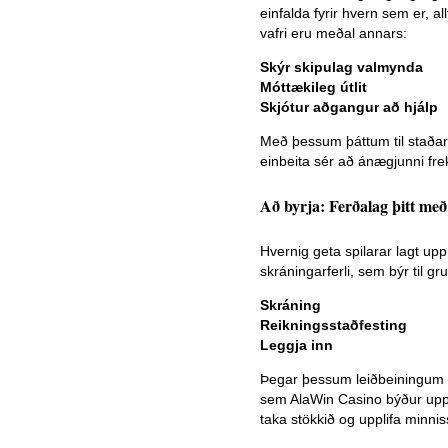
einfalda fyrir hvern sem er, all
vafri eru meðal annars:
Skýr skipulag valmynda
Móttækileg útlit
Skjótur aðgangur að hjálp
Með þessum þáttum til staðar 
einbeita sér að ánægjunni frek
Að byrja: Ferðalag þitt með
Hvernig geta spilarar lagt up
skráningarferli, sem býr til g
Skráning
Reikningsstaðfesting
Leggja inn
Þegar þessum leiðbeiningum er
sem AlaWin Casino býður upp 
taka stökkið og upplifa minni