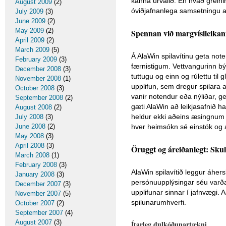
kanna úrvalið. En hvað greini
August 2009
(2)
óviðjafnanlega samsetningu a
July 2009
(3)
June 2009
(2)
May 2009
(2)
Spennan við margvísileikann
April 2009
(2)
March 2009
(5)
Á AlaWin spilavítinu geta not
February 2009
(3)
færnistigum. Vettvangurinn býð
December 2008
(3)
tuttugu og einn og rúlettu til 
November 2008
(1)
upplifun, sem dregur spilara a
October 2008
(3)
vanir notendur eða nýliðar, 
September 2008
(2)
gæti AlaWin að leikjasafnið ha
August 2008
(2)
heldur ekki aðeins æsingnum l
July 2008
(3)
June 2008
(2)
hver heimsókn sé einstök og
May 2008
(3)
April 2008
(3)
Öruggt og áreiðanlegt: Sku
March 2008
(1)
February 2008
(3)
AlaWin spilavítið leggur áher
January 2008
(3)
persónuupplýsingar séu varðar
December 2007
(3)
upplifunar sinnar í jafnvægi. 
November 2007
(5)
spilunarumhverfi.
October 2007
(2)
September 2007
(4)
August 2007
(3)
Ítarleg dulkóðunartækni