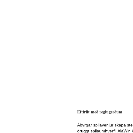
Eftirlit með reglugerðum
Ábyrgar spilavenjur skapa ster
öruggt spilaumhverfi. AlaWin 