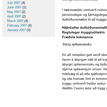
July 2007
(4)
June 2007
(1)
Í tæknivæddu umhverfi nútíman
May 2007
(2)
persónulegar og fjárhagslega
April 2007
(2)
dulkóðunartækni til að tryggja
March 2007
(4)
February 2007
(4)
Háþróaðar dulkóðunarstaðl
January 2007
(3)
Reglulegar öryggisúttektir
Fræðsla leikmanna
Ábyrg spilamennska
Þó að netspilun geti verið skem
henni á ábyrgan hátt til að t
ábyrgri spilamennsku og býður
stjórna spilavenjum sínum. Þe
mikilvæg til að efla sjálfsstjó
og vita hvenær tími er kominn 
tryggu umhverfi heldur eykur 
AlaWin Casino telur að trygg s