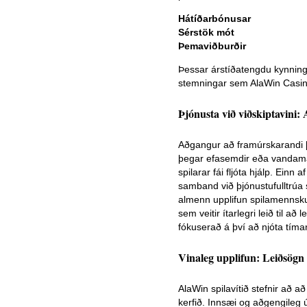
Hátíðarbónusar
Sérstök mót
Þemaviðburðir
Þessar árstíðatengdu kynning
stemningar sem AlaWin Casino v
Þjónusta við viðskiptavini:
Aðgangur að framúrskarandi þjó
þegar efasemdir eða vandamál 
spilarar fái fljóta hjálp. Einn
samband við þjónustufulltrúa 
almenn upplifun spilamennskun
sem veitir ítarlegri leið til a
fókuserað á því að njóta tíman
Vinaleg upplifun: Leiðsögn
AlaWin spilavítið stefnir að 
kerfið. Innsæi og aðgengileg ú