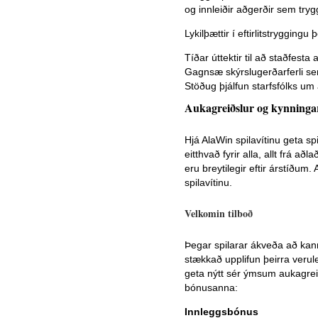
og innleiðir aðgerðir sem trygg
Lykilþættir í eftirlitstrygging
Tíðar úttektir til að staðfesta 
Gagnsæ skýrslugerðarferli se
Stöðug þjálfun starfsfólks um
Aukagreiðslur og kynningar
Hjá AlaWin spilavítinu geta 
eitthvað fyrir alla, allt frá 
eru breytilegir eftir árstíðum
spilavítinu.
Velkomin tilboð
Þegar spilarar ákveða að kan
stækkað upplifun þeirra verule
geta nýtt sér ýmsum aukagrei
bónusanna:
Innleggsbónus