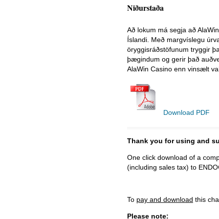
Niðurstaða
Að lokum má segja að AlaWin 
Íslandi. Með margvíslegu úrv
öryggisráðstöfunum tryggir þa
þægindum og gerir það auðvelt 
AlaWin Casino enn vinsælt val
Download PDF
Thank you for using and
One click download of a compl
(including sales tax) to 
To
pay and download
this cha
Please note: