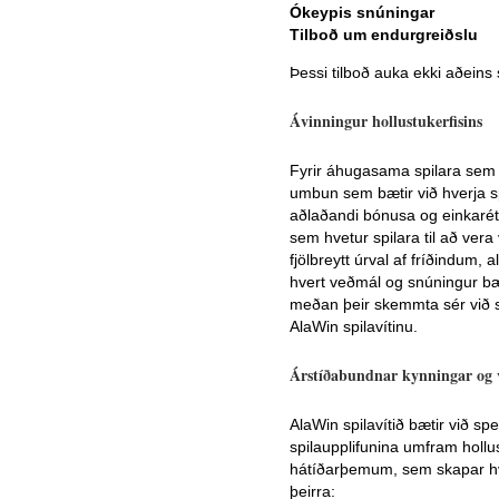
Ókeypis snúningar
Tilboð um endurgreiðslu
Þessi tilboð auka ekki aðeins
Ávinningur hollustukerfisins
Fyrir áhugasama spilara sem vi
umbun sem bætir við hverja spi
aðlaðandi bónusa og einkarétt
sem hvetur spilara til að vera
fjölbreytt úrval af fríðindum, 
hvert veðmál og snúningur bæt
meðan þeir skemmta sér við sp
AlaWin spilavítinu.
Árstíðabundnar kynningar og 
AlaWin spilavítið bætir við
spilaupplifunina umfram hollu
hátíðarþemum, sem skapar hver
þeirra: