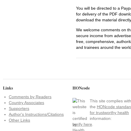
You will be directed to a Payp
for delivery of the PDF downl
download the material directl
We welcome comments on this 
secure income from advertisem
free, comprehensive, authorit
and trainees around the world
Links
HONcode
Comments by Readers
This site complies wit
Country Associates
the
HONcode standar
Supporters
for trustworthy health
Author's Instructions/Citations
information:
Other Links
verify here
.