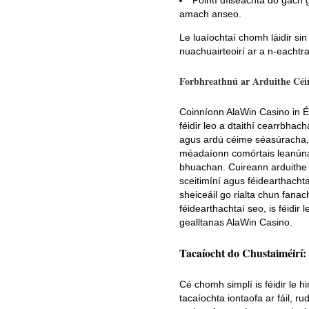
Pointí dílseachta do gach 
amach anseo.
Le luaíochtaí chomh láidir sin
nuachuairteoirí ar a n-eachtr
Forbhreathnú ar Arduithe Cé
Coinníonn AlaWin Casino in É
féidir leo a dtaithí cearrbhac
agus ardú céime séasúracha,
méadaíonn comórtais leanúnac
bhuachan. Cuireann arduithe c
sceitimíní agus féidearthachta
sheiceáil go rialta chun fanac
féidearthachtaí seo, is féidir
gealltanas AlaWin Casino.
Tacaíocht do Chustaiméirí:
Cé chomh simplí is féidir le 
tacaíochta iontaofa ar fáil, r