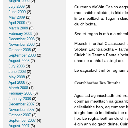
August 2009
(2)
July 2009
(3)
Cuireann AlaWin Casino eagsúla
June 2009
(2)
raon saibhir sliotán, is féidir 
May 2009
(2)
línte mealltacha. Tugann clui
April 2009
(2)
cluichíochta.
March 2009
(5)
February 2009
(3)
Seo trí rogha is mó a a mheall
December 2008
(3)
Meaisíní Torthaí Clasaiceach
November 2008
(1)
Sliotáin Eachtraíochta – Taith
October 2008
(3)
Cluichí le Téama Fantaisíochta
September 2008
(2)
dhaoine a bhfuil aislingí acu.
August 2008
(2)
July 2008
(3)
Le eagsúlacht mhór roghanna, 
June 2008
(2)
May 2008
(3)
Cearrbhachas Beo Tumtha
April 2008
(3)
March 2008
(1)
February 2008
(3)
Agus iad ag iniúchadh tírdhr
January 2008
(3)
domhan mealltach na gcearrbh
December 2007
(3)
déileálaithe beo, ag cumasc id
November 2007
(5)
idirghníomhú le déileálaithe 
October 2007
(2)
fíor. Le rogha leathan cluichí 
September 2007
(4)
éigin ann do gach duine. Cuir
August 2007
(3)