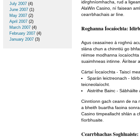
idirghníomhacha, rud a ligean
July 2007
(4)
AlaWin Casino, ní faisean amh
June 2007
(1)
cearrbhachais ar líne.
May 2007
(2)
April 2007
(2)
Roghanna Íocaíochta: Idirb
March 2007
(4)
February 2007
(4)
January 2007
(3)
Agus ceasaíneo á roghnú acu,
slána chun a chinntiú go bhfa
réimse modhanna íocaíochta slá
suaimhneas intinne. Áirítear 
Cártaí Íocaíochta - Taiscí me
Sparán leictreonach - Idirb
teicneolaíocht.
Aistrithe Bainc - Sábháilte
Cinntíonn gach ceann de na mo
a bheith buartha faoina sonra
Casino timpeallacht shlán a 
fíorbhuaite.
Cearrbhachas Soghluaiste: