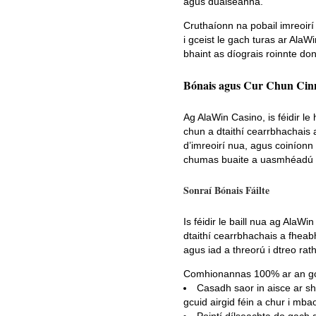
agus duaiseanna.
Cruthaíonn na pobail imreoir
i gceist le gach turas ar AlaW
bhaint as díograis roinnte do
Bónais agus Cur Chun Cin
Ag AlaWin Casino, is féidir le
chun a dtaithí cearrbhachais 
d’imreoirí nua, agus coiníonn
chumas buaite a uasmhéadú ag
Sonraí Bónais Fáilte
Is féidir le baill nua ag AlaW
dtaithí cearrbhachais a fheabh
agus iad a threorú i dtreo rath
Comhionannas 100% ar an gcéa
Casadh saor in aisce ar shl
gcuid airgid féin a chur i mbao