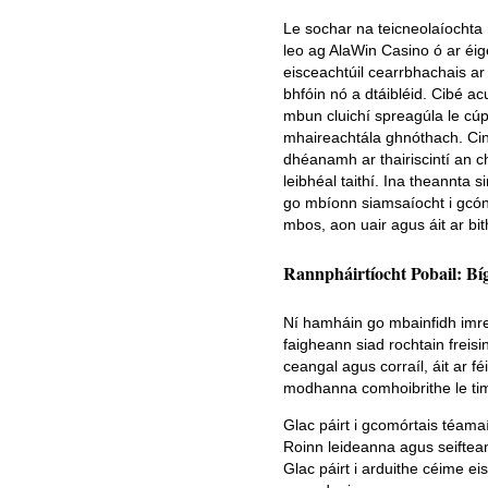
Le sochar na teicneolaíochta n
leo ag AlaWin Casino ó ar éig
eisceachtúil cearrbhachais ar 
bhfóin nó a dtáibléid. Cibé acu
mbun cluichí spreagúla le cúpl
mhaireachtála ghnóthach. Cin
dhéanamh ar thairiscintí an 
leibhéal taithí. Ina theannta s
go mbíonn siamsaíocht i gcón
mbos, aon uair agus áit ar bit
Rannpháirtíocht Pobail: Bí
Ní hamháin go mbainfidh imreo
faigheann siad rochtain freis
ceangal agus corraíl, áit ar f
modhanna comhoibrithe le timp
Glac páirt i gcomórtais téamaí
Roinn leideanna agus seiftean
Glac páirt i arduithe céime e