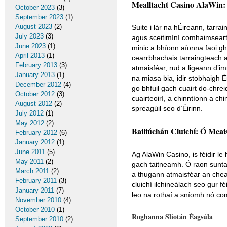
Mealltacht Casino AlaWin: 
October 2023
(3)
September 2023
(1)
August 2023
(2)
Suite i lár na hÉireann, tarr
July 2023
(3)
agus sceitimíní comhaimseartha
June 2023
(1)
minic a bhíonn aíonna faoi gh
April 2013
(1)
cearrbhachais tarraingteach a
February 2013
(3)
atmaisféar, rud a ligeann d’i
January 2013
(1)
na miasa bia, idir stobhaigh
December 2012
(4)
go bhfuil gach cuairt do-chre
October 2012
(3)
cuairteoirí, a chinntíonn a c
August 2012
(2)
spreagúil seo d’Éirinn.
July 2012
(1)
May 2012
(2)
Bailiúchán Cluichí: Ó Meais
February 2012
(6)
January 2012
(1)
June 2011
(5)
Ag AlaWin Casino, is féidir l
May 2011
(2)
gach taitneamh. Ó raon suntas
March 2011
(2)
a thugann atmaisféar an chea
February 2011
(3)
cluichí ilchineálach seo gur f
January 2011
(7)
leo na rothaí a sníomh nó com
November 2010
(4)
October 2010
(1)
Roghanna Sliotán Éagsúla
September 2010
(2)