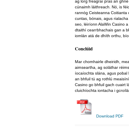
ag lorg freagraí pras an ghné 
cúnaimh láithreach. Nó, is féi
rannóg Ceisteanna Coitianta 
cuntas, bónais, agus rialacha 
seo, léiríonn AlaWin Casino a d
dtaithí cearrbhachais gan a 
iomlán atá de dhíth orthu, bío
Conclúid
Mar chomhairle dheiridh, mea
aimseartha, ag soláthar réim
íocaíochta slána, agus pobal b
an bhfuil tú ag rothlú meaisín
Casino go bhfuil gach cuairt l
cluichíochta iontacha i gcroíl
Download PDF