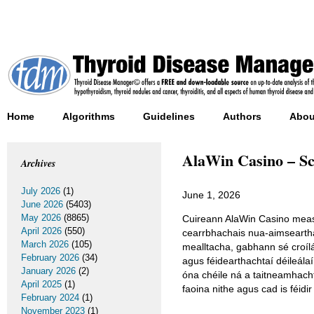
Home
Algorithms
Guidelines
Authors
Abou
AlaWin Casino – Sc
Archives
July 2026
(1)
June 1, 2026
June 2026
(5403)
May 2026
(8865)
Cuireann AlaWin Casino measc
April 2026
(550)
cearrbhachais nua-aimseartha
March 2026
(105)
mealltacha, gabhann sé croílár
February 2026
(34)
agus féidearthachtaí déileála
January 2026
(2)
óna chéile ná a taitneamhacht
April 2025
(1)
faoina nithe agus cad is féidir 
February 2024
(1)
November 2023
(1)