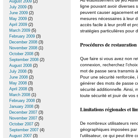
August 2009
(2)
ligne pouvant avoir diverses 
July 2009
(3)
peuvent causer agacement et c
June 2009
(2)
mesures nécessaires à leur dé
May 2009
(2)
accès facile à leur profil et 
April 2009
(2)
March 2009
(5)
stratégies particulières pour 
February 2009
(3)
December 2008
(3)
Procédures de restauration 
November 2008
(1)
October 2008
(3)
Que faire si vous avez non re
September 2008
(2)
connexion, recherchez l’choix 
August 2008
(2)
mot de passe sera transmis à 
July 2008
(3)
Pour une sécurité renforcée, 
June 2008
(2)
générer des mots de passe co
May 2008
(3)
April 2008
(3)
sécurité additionnelle. Ainsi
March 2008
(1)
toute sécurité et jouir de vos
February 2008
(3)
January 2008
(3)
Limitations régionales et lim
December 2007
(3)
November 2007
(5)
De nombreux utilisateurs ren
October 2007
(2)
géographiques imposées par le
September 2007
(4)
l'utilisateur, ce qui peut être
August 2007
(3)