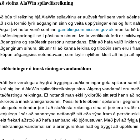
Að stofna AlaWin spilavítisreikning
Að búa til reikning hjá AlaWin spilavítinu er auðvelt ferli sem varir aðei
að skrá formið fyrir aðganginn sinn og veita upplýsingar eins og fullt na
Þegar því hefur verið sent inn
gamblingcommission.gov.uk
mun kerfið bi
staðfestingartengill sé í póstinum sínum. Þetta verifikasíuferli er mikilv
aðgangsins og staðfestir persónu notandans. Eftir að hafa valið linkinn
aðganginum sínum, tilbúnir til að kanna leikina og tilboðin sem eru í fram
sköpun aðgangsins notendavæn, sem leyfir nýliðum kleift að hefja að nj
Leiðbeiningar á innskráningarvandamálum
Þrátt fyrir verulega athygli á tryggingu auðkenningar geta spilarar sam
skrá sig inn á AlaWin spilavítisreikninga sína. Algeng vandamál eru meða
staðfestingu reikninga. Ef notandi man ekki lykilorðið sitt ætti hann að 
lykilorðs á innskráningarsíðunni. Þessi ferli leiðbeinir spilurum í gegnum
auki gætu notendur þurft að staðfesta reikninga sína ef þeir eru krafðir u
venjulega í sér að sannreyna netfangið sitt eða sýna fram á persónuskil
veitt frekari aðstoð að hafa samband við þjónustuver. Með því að fylgj
innskráningarvandamál sín á árangursríkan hátt og tryggt að upplifunin á