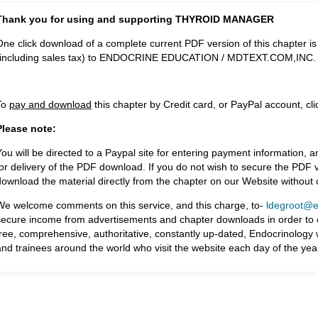
Thank you for using and supporting THYROID MANAGER
One click download of a complete current PDF version of this chapter i
(including sales tax) to ENDOCRINE EDUCATION / MDTEXT.COM,INC.
To
pay and download
this chapter by Credit card, or PayPal account, cl
Please note:
You will be directed to a Paypal site for entering payment information, a
for delivery of the PDF download. If you do not wish to secure the PDF v
download the material directly from the chapter on our Website without
We welcome comments on this service, and this charge, to-
ldegroot@ea
secure income from advertisements and chapter downloads in order to co
free, comprehensive, authoritative, constantly up-dated, Endocrinology
and trainees around the world who visit the website each day of the yea