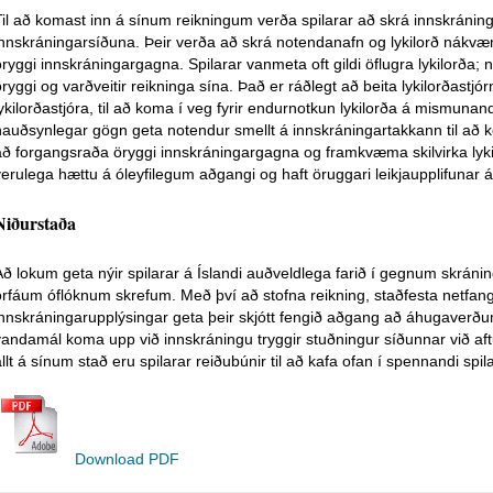
Til að komast inn á sínum reikningum verða spilarar að skrá innskráninga
innskráningarsíðuna. Þeir verða að skrá notendanafn og lykilorð nákvæm
öryggi innskráningargagna. Spilarar vanmeta oft gildi öflugra lykilorða
öryggi og varðveitir reikninga sína. Það er ráðlegt að beita lykilorðast
lykilorðastjóra, til að koma í veg fyrir endurnotkun lykilorða á mismunan
nauðsynlegar gögn geta notendur smellt á innskráningartakkann til að 
að forgangsraða öryggi innskráningargagna og framkvæma skilvirka lyki
verulega hættu á óleyfilegum aðgangi og haft öruggari leikjaupplifunar 
Niðurstaða
Að lokum geta nýir spilarar á Íslandi auðveldlega farið í gegnum skránin
örfáum óflóknum skrefum. Með því að stofna reikning, staðfesta netfangið
innskráningarupplýsingar geta þeir skjótt fengið aðgang að áhugaverðu
vandamál koma upp við innskráningu tryggir stuðningur síðunnar við aft
llt á sínum stað eru spilarar reiðubúnir til að kafa ofan í spennandi spila
Download PDF