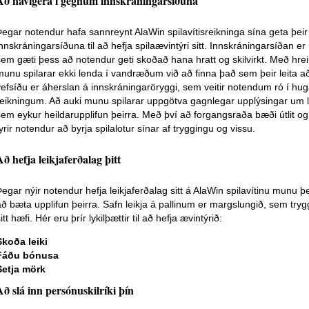
Að navigera í gegnum innskráningarsíðuna
Þegar notendur hafa sannreynt AlaWin spilavítisreikninga sína geta þeir
innskráningarsíðuna til að hefja spilaævintýri sitt. Innskráningarsíða
sem gæti þess að notendur geti skoðað hana hratt og skilvirkt. Með hrei
munu spilarar ekki lenda í vandræðum við að finna það sem þeir leita a
vefsíðu er áherslan á innskráningaröryggi, sem veitir notendum ró í h
reikningum. Að auki munu spilarar uppgötva gagnlegar upplýsingar um ly
sem eykur heildarupplifun þeirra. Með því að forgangsraða bæði útlit og ö
yrir notendur að byrja spilalotur sínar af tryggingu og vissu.
Að hefja leikjaferðalag þitt
Þegar nýir notendur hefja leikjaferðalag sitt á AlaWin spilavítinu munu þ
að bæta upplifun þeirra. Safn leikja á pallinum er margslungið, sem tryggir
itt hæfi. Hér eru þrír lykilþættir til að hefja ævintýrið:
Skoða leiki
Fáðu bónusa
Setja mörk
Að slá inn persónuskilríki þín