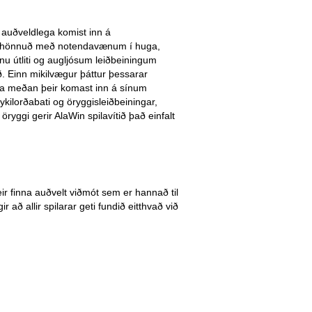
 auðveldlega komist inn á
n er hönnuð með notendavænum í huga,
nu útliti og augljósum leiðbeiningum
ð. Einn mikilvægur þáttur þessarar
uga meðan þeir komast inn á sínum
kilorðabati og öryggisleiðbeiningar,
ryggi gerir AlaWin spilavítið það einfalt
eir finna auðvelt viðmót sem er hannað til
 að allir spilarar geti fundið eitthvað við