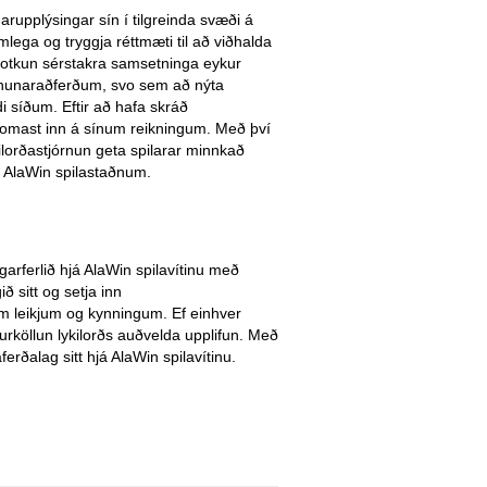
rupplýsingar sín í tilgreinda svæði á
lega og tryggja réttmæti til að viðhalda
; notkun sérstakra samsetninga eykur
jórnunaraðferðum, svo sem að nýta
di síðum. Eftir að hafa skráð
komast inn á sínum reikningum. Með því
lorðastjórnun geta spilarar minnkað
á AlaWin spilastaðnum.
garferlið hjá AlaWin spilavítinu með
 sitt og setja inn
m leikjum og kynningum. Ef einhver
urköllun lykilorðs auðvelda upplifun. Með
ferðalag sitt hjá AlaWin spilavítinu.