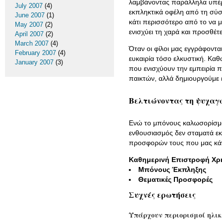
λαμβάνοντας παράλληλα υπέρ
July 2007
(4)
εκπληκτικά οφέλη από τη σύσ
June 2007
(1)
κάτι περισσότερο από το να μ
May 2007
(2)
ενισχύει τη χαρά και προσθέτ
April 2007
(2)
March 2007
(4)
Όταν οι φίλοι μας εγγράφονται
February 2007
(4)
ευκαιρία τόσο ελκυστική. Κα
January 2007
(3)
που ενισχύουν την εμπειρία π
παικτών, αλλά δημιουργούμε 
Βελτιώνοντας τη ψυχαγ
Ενώ το μπόνους καλωσορίσματ
ενθουσιασμός δεν σταματά εκ
προσφορών τους που μας κάνο
Καθημερινή Επιστροφή Χ
Μπόνους Έκπληξης
Θεματικές Προσφορές
Συχνές ερωτήσεις
Υπάρχουν περιορισμοί ηλικ