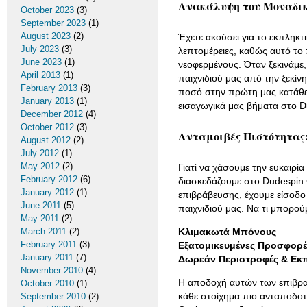
Ανακάλυψη του Μοναδικ
October 2023
(3)
September 2023
(1)
August 2023
(2)
Έχετε ακούσει για το εκπληκ
July 2023
(3)
λεπτομέρειες, καθώς αυτό το
June 2023
(1)
νεοφερμένους. Όταν ξεκινάμε
April 2013
(1)
παιχνιδιού μας από την ξεκίν
February 2013
(3)
ποσό στην πρώτη μας κατάθεσ
January 2013
(1)
εισαγωγικά μας βήματα στο Du
December 2012
(4)
October 2012
(3)
Ανταμοιβές Πιστότητας:
August 2012
(2)
July 2012
(1)
May 2012
(2)
Γιατί να χάσουμε την ευκαιρ
February 2012
(6)
διασκεδάζουμε στο Dudespin
January 2012
(1)
επιβράβευσης, έχουμε είσοδο
June 2011
(5)
παιχνιδιού μας. Να τι μπορού
May 2011
(2)
March 2011
(2)
Κλιμακωτά Μπόνους
February 2011
(3)
Εξατομικευμένες Προσφορέ
January 2011
(7)
Δωρεάν Περιστροφές & Εκπ
November 2010
(4)
Η αποδοχή αυτών των επιβραβ
October 2010
(1)
κάθε στοίχημα πιο ανταποδοτ
September 2010
(2)