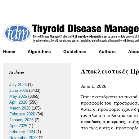
Home
Algorithms
Guidelines
Authors
Abou
Αποκλειστικές Πρ
Archives
July 2026
(1)
June 1, 2026
June 2026
(5403)
May 2026
(8865)
Όταν σκεφτόμαστε τα τυχερά π
April 2026
(550)
προσφορές του, προσαρμοσμέν
March 2026
(105)
Αυτές οι προσφορές έχουν δημ
February 2026
(34)
τον πλούσιο πολιτισμό και τ
January 2026
(2)
περιοδικές προσφορές, υπάρχο
April 2025
(1)
στο πώς αυτές οι προσφορές 
February 2024
(1)
November 2023
(1)