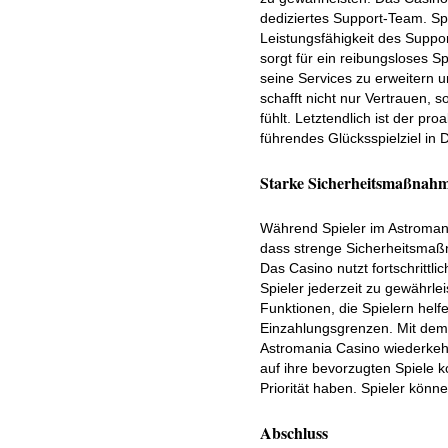
dediziertes Support-Team. S
Leistungsfähigkeit des Suppor
sorgt für ein reibungsloses S
seine Services zu erweitern 
schafft nicht nur Vertrauen, s
fühlt. Letztendlich ist der p
führendes Glücksspielziel in 
Starke Sicherheitsmaßnahme
Während Spieler im Astromani
dass strenge Sicherheitsmaß
Das Casino nutzt fortschrittl
Spieler jederzeit zu gewährle
Funktionen, die Spielern hel
Einzahlungsgrenzen. Mit dem 
Astromania Casino wiederkehre
auf ihre bevorzugten Spiele k
Priorität haben. Spieler kö
Abschluss