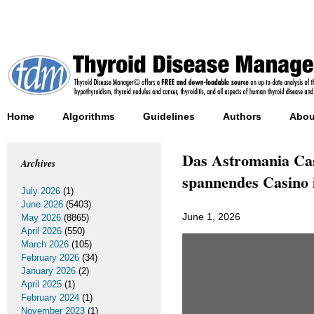
Home
Algorithms
Guidelines
Authors
Abou
Das Astromania Casi
Archives
spannendes Casino 
July 2026
(1)
June 2026
(5403)
June 1, 2026
May 2026
(8865)
April 2026
(550)
March 2026
(105)
February 2026
(34)
January 2026
(2)
April 2025
(1)
February 2024
(1)
November 2023
(1)