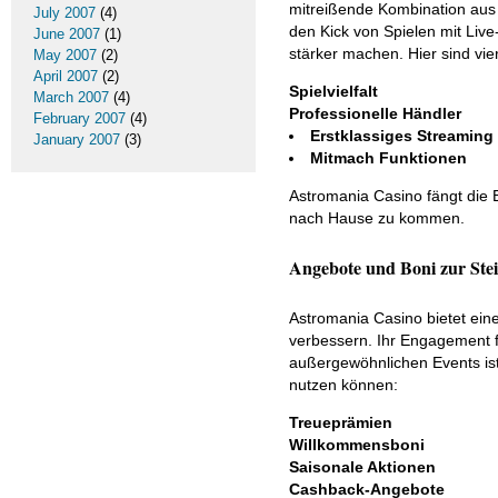
mitreißende Kombination aus 
July 2007
(4)
den Kick von Spielen mit Live
June 2007
(1)
stärker machen. Hier sind vi
May 2007
(2)
April 2007
(2)
Spielvielfalt
March 2007
(4)
Professionelle Händler
February 2007
(4)
Erstklassiges Streaming
January 2007
(3)
Mitmach Funktionen
Astromania Casino fängt die E
nach Hause zu kommen.
Angebote und Boni zur Stei
Astromania Casino bietet ein
verbessern. Ihr Engagement 
außergewöhnlichen Events ist 
nutzen können:
Treueprämien
Willkommensboni
Saisonale Aktionen
Cashback-Angebote