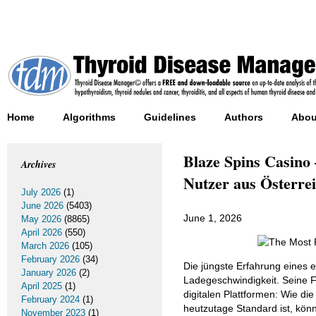
Home
Algorithms
Guidelines
Authors
Abou
Blaze Spins Casino 
Archives
Nutzer aus Österre
July 2026
(1)
June 2026
(5403)
June 1, 2026
May 2026
(8865)
April 2026
(550)
March 2026
(105)
February 2026
(34)
Die jüngste Erfahrung eines e
January 2026
(2)
Ladegeschwindigkeit. Seine F
April 2025
(1)
digitalen Plattformen: Wie di
February 2024
(1)
heutzutage Standard ist, kön
November 2023
(1)