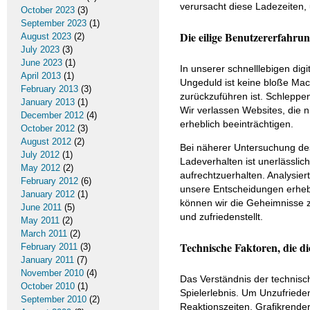
verursacht diese Ladezeiten,
October 2023
(3)
September 2023
(1)
Die eilige Benutzererfahru
August 2023
(2)
July 2023
(3)
June 2023
(1)
In unserer schnelllebigen dig
April 2013
(1)
Ungeduld ist keine bloße Mac
February 2013
(3)
zurückzuführen ist. Schlepp
January 2013
(1)
Wir verlassen Websites, die 
December 2012
(4)
erheblich beeinträchtigen.
October 2012
(3)
August 2012
(2)
Bei näherer Untersuchung des 
July 2012
(1)
Ladeverhalten ist unerlässli
May 2012
(2)
aufrechtzuerhalten. Analysier
February 2012
(6)
unsere Entscheidungen erhebl
January 2012
(1)
können wir die Geheimnisse z
June 2011
(5)
und zufriedenstellt.
May 2011
(2)
March 2011
(2)
Technische Faktoren, die di
February 2011
(3)
January 2011
(7)
November 2010
(4)
Das Verständnis der technisch
October 2010
(1)
Spielerlebnis. Um Unzufriede
September 2010
(2)
Reaktionszeiten, Grafikrende