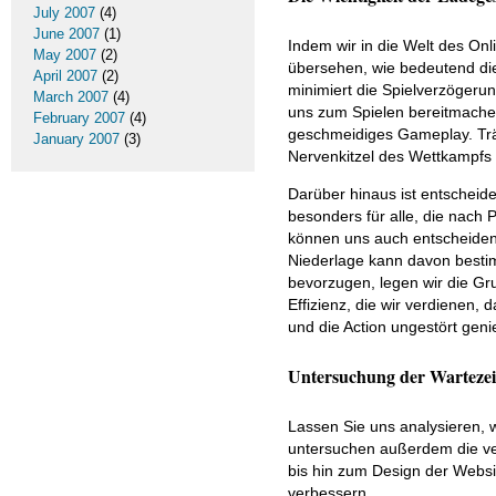
July 2007
(4)
June 2007
(1)
Indem wir in die Welt des O
May 2007
(2)
übersehen, wie bedeutend die 
April 2007
(2)
minimiert die Spielverzögerun
March 2007
(4)
uns zum Spielen bereitmachen
February 2007
(4)
geschmeidiges Gameplay. Trä
January 2007
(3)
Nervenkitzel des Wettkampfs
Darüber hinaus ist entschei
besonders für alle, die nach
können uns auch entscheiden
Niederlage kann davon bestim
bevorzugen, legen wir die Gru
Effizienz, die wir verdienen,
und die Action ungestört gen
Untersuchung der Wartezei
Lassen Sie uns analysieren, w
untersuchen außerdem die ve
bis hin zum Design der Websi
verbessern.