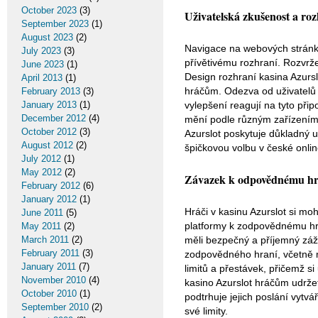
October 2023
(3)
Uživatelská zkušenost a ro
September 2023
(1)
August 2023
(2)
Navigace na webových stránká
July 2023
(3)
přívětivému rozhraní. Rozvrž
June 2023
(1)
Design rozhraní kasina Azurs
April 2013
(1)
hráčům. Odezva od uživatelů h
February 2013
(3)
January 2013
(1)
vylepšení reagují na tyto při
December 2012
(4)
mění podle různým zařízením 
October 2012
(3)
Azurslot poskytuje důkladný u
August 2012
(2)
špičkovou volbu v české onlin
July 2012
(1)
May 2012
(2)
Závazek k odpovědnému hr
February 2012
(6)
January 2012
(1)
Hráči v kasinu Azurslot si mo
June 2011
(5)
platformy k zodpovědnému hran
May 2011
(2)
March 2011
(2)
měli bezpečný a příjemný záži
February 2011
(3)
zodpovědného hraní, včetně m
January 2011
(7)
limitů a přestávek, přičemž 
November 2010
(4)
kasino Azurslot hráčům udrže
October 2010
(1)
podtrhuje jejich poslání vytv
September 2010
(2)
své limity.