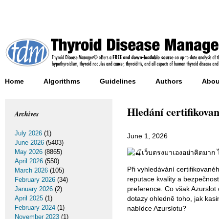
Home
Algorithms
Guidelines
Authors
Abou
Hledání certifikova
Archives
July 2026
(1)
June 1, 2026
June 2026
(5403)
May 2026
(8865)
April 2026
(550)
Při vyhledávání certifikované
March 2026
(105)
reputace kvality a bezpečnost
February 2026
(34)
preference. Co však Azurslot
January 2026
(2)
April 2025
(1)
dotazy ohledně toho, jak kasi
February 2024
(1)
nabídce Azurslotu?
November 2023
(1)