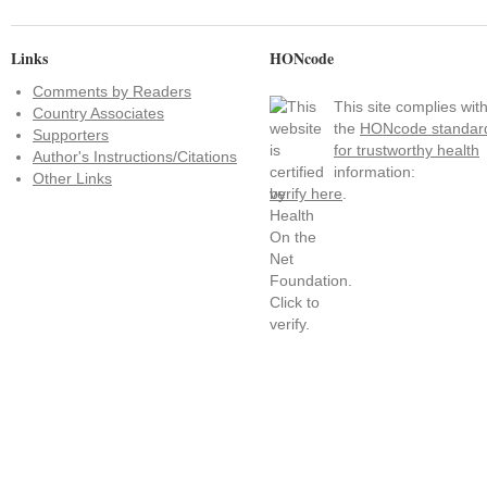
Links
HONcode
Comments by Readers
This site complies wit
Country Associates
the
HONcode standar
Supporters
for trustworthy health
Author's Instructions/Citations
information:
Other Links
verify here
.