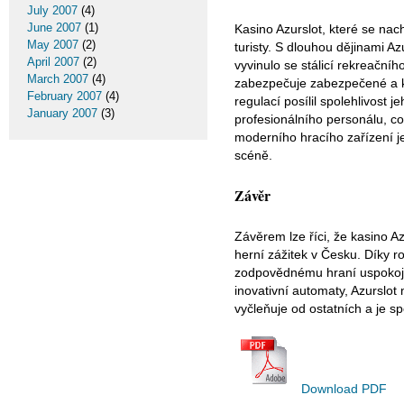
July 2007
(4)
June 2007
(1)
Kasino Azurslot, které se nac
May 2007
(2)
turisty. S dlouhou dějinami Az
April 2007
(2)
vyvinulo se stálicí rekreačníh
March 2007
(4)
zabezpečuje zabezpečené a k
February 2007
(4)
regulací posílil spolehlivost 
January 2007
(3)
profesionálního personálu, co
moderního hracího zařízení je 
scéně.
Závěr
Závěrem lze říci, že kasino A
herní zážitek v Česku. Díky 
zodpovědnému hraní uspokojí 
inovativní automaty, Azurslo
vyčleňuje od ostatních a je s
Download PDF