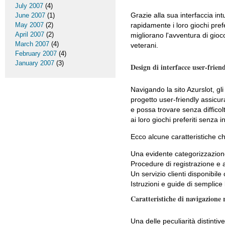
July 2007
(4)
Grazie alla sua interfaccia int
June 2007
(1)
May 2007
(2)
rapidamente i loro giochi prefe
April 2007
(2)
migliorano l'avventura di gioc
March 2007
(4)
veterani.
February 2007
(4)
January 2007
(3)
Design di interfacce user-frien
Navigando la sito Azurslot, gli
progetto user-friendly assicura
e possa trovare senza difficol
ai loro giochi preferiti senza 
Ecco alcune caratteristiche c
Una evidente categorizzazione 
Procedure di registrazione e 
Un servizio clienti disponibile
Istruzioni e guide di semplice 
Caratteristiche di navigazione 
Una delle peculiarità distintiv