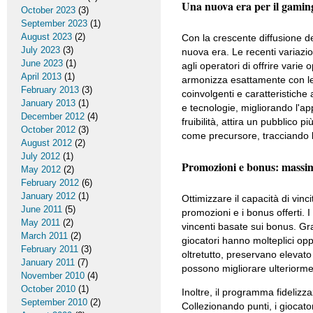
Una nuova era per il gaming 
October 2023
(3)
September 2023
(1)
August 2023
(2)
Con la crescente diffusione de
July 2023
(3)
nuova era. Le recenti variazio
June 2023
(1)
agli operatori di offrire vari
April 2013
(1)
armonizza esattamente con le d
February 2013
(3)
coinvolgenti e caratteristiche
January 2013
(1)
e tecnologie, migliorando l'a
December 2012
(4)
fruibilità, attira un pubblico
October 2012
(3)
come precursore, tracciando le
August 2012
(2)
July 2012
(1)
Promozioni e bonus: massimi
May 2012
(2)
February 2012
(6)
January 2012
(1)
Ottimizzare il capacità di vinc
June 2011
(5)
promozioni e i bonus offerti. 
May 2011
(2)
vincenti basate sui bonus. Gra
March 2011
(2)
giocatori hanno molteplici opp
February 2011
(3)
oltretutto, preservano elevato 
January 2011
(7)
possono migliorare ulteriorme
November 2010
(4)
October 2010
(1)
Inoltre, il programma fidelizz
September 2010
(2)
Collezionando punti, i giocato