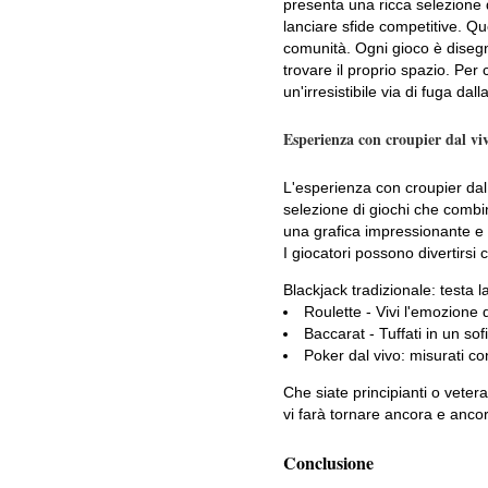
presenta una ricca selezione d
lanciare sfide competitive. Qu
comunità. Ogni gioco è disegna
trovare il proprio spazio. Per 
un'irresistibile via di fuga dalla
Esperienza con croupier dal vi
L'esperienza con croupier dal 
selezione di giochi che combi
una grafica impressionante e 
I giocatori possono divertirsi 
Blackjack tradizionale: testa la
Roulette - Vivi l'emozione 
Baccarat - Tuffati in un so
Poker dal vivo: misurati co
Che siate principianti o veter
vi farà tornare ancora e anco
Conclusione