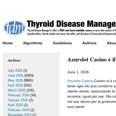
Home
Algorithms
Guidelines
Authors
Abou
Azurslot Casino è il 
Archives
July 2026
(1)
June 1, 2026
June 2026
(5403)
May 2026
(8865)
Azurslot Casinò
Casino si è co
April 2026
(550)
dove ogni clic può condurre a e
March 2026
(105)
utente utente, assicurando la 
February 2026
(34)
incontra i gusti più vari. Ma 
January 2026
(2)
nel suo sforzo per la protezio
April 2025
(1)
suoi utenti.
February 2024
(1)
November 2023
(1)