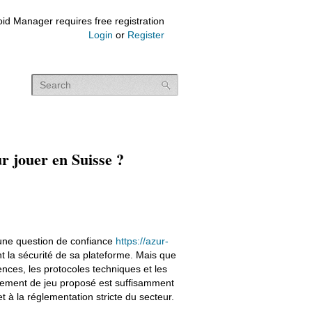
id Manager requires free registration
Login
or
Register
ur jouer en Suisse ?
 une question de confiance
https://azur-
nt la sécurité de sa plateforme. Mais que
nces, les protocoles techniques et les
ronnement de jeu proposé est suffisamment
t à la réglementation stricte du secteur.