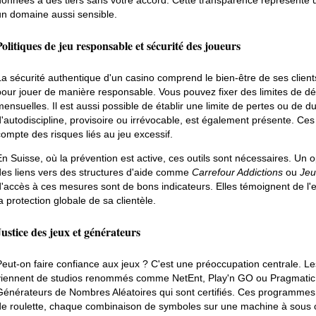
données à des tiers sans votre accord. Cette transparence représente u
un domaine aussi sensible.
Politiques de jeu responsable et sécurité des joueurs
La sécurité authentique d'un casino comprend le bien-être de ses clients
pour jouer de manière responsable. Vous pouvez fixer des limites de d
mensuelles. Il est aussi possible de établir une limite de pertes ou de d
d'autodiscipline, provisoire ou irrévocable, est également présente. Ces
compte des risques liés au jeu excessif.
En Suisse, où la prévention est active, ces outils sont nécessaires. Un o
des liens vers des structures d'aide comme
Carrefour Addictions
ou
Jeu
d'accès à ces mesures sont de bons indicateurs. Elles témoignent de l
a protection globale de sa clientèle.
Justice des jeux et générateurs
Peut-on faire confiance aux jeux ? C'est une préoccupation centrale. Les 
viennent de studios renommés comme NetEnt, Play'n GO ou Pragmatic P
Générateurs de Nombres Aléatoires qui sont certifiés. Ces programme
de roulette, chaque combinaison de symboles sur une machine à sous o