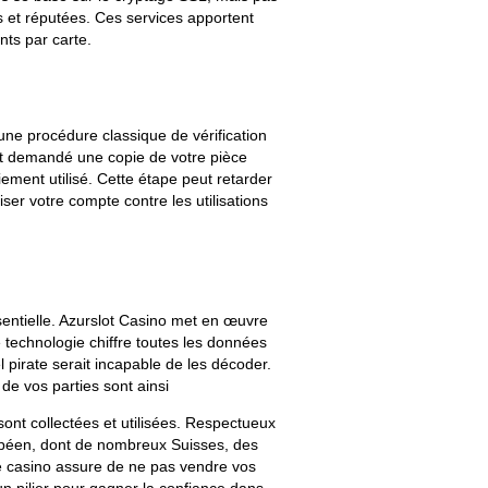
s et réputées. Ces services apportent
ts par carte.
 une procédure classique de vérification
ent demandé une copie de votre pièce
aiement utilisé. Cette étape peut retarder
riser votre compte contre les utilisations
sentielle. Azurslot Casino met en œuvre
 technologie chiffre toutes les données
 pirate serait incapable de les décoder.
de vos parties sont ainsi
ont collectées et utilisées. Respectueux
opéen, dont de nombreux Suisses, des
Le casino assure de ne pas vendre vos