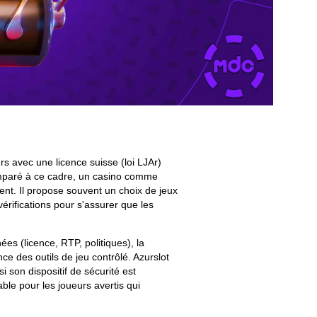
rs avec une licence suisse (loi LJAr)
omparé à ce cadre, un casino comme
érent. Il propose souvent un choix de jeux
érifications pour s'assurer que les
es (licence, RTP, politiques), la
nce des outils de jeu contrôlé. Azurslot
i son dispositif de sécurité est
ble pour les joueurs avertis qui