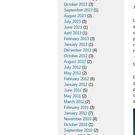
October 2023
(3)
September 2023
(1)
August 2023
(2)
July 2023
(3)
June 2023
(1)
April 2013
(1)
February 2013
(3)
January 2013
(1)
December 2012
(4)
October 2012
(3)
August 2012
(2)
July 2012
(1)
May 2012
(2)
February 2012
(6)
January 2012
(1)
June 2011
(5)
May 2011
(2)
March 2011
(2)
February 2011
(3)
January 2011
(7)
November 2010
(4)
October 2010
(1)
September 2010
(2)