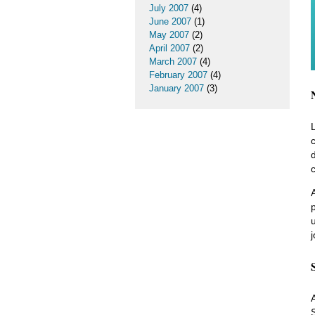
July 2007
(4)
June 2007
(1)
May 2007
(2)
April 2007
(2)
March 2007
(4)
February 2007
(4)
January 2007
(3)