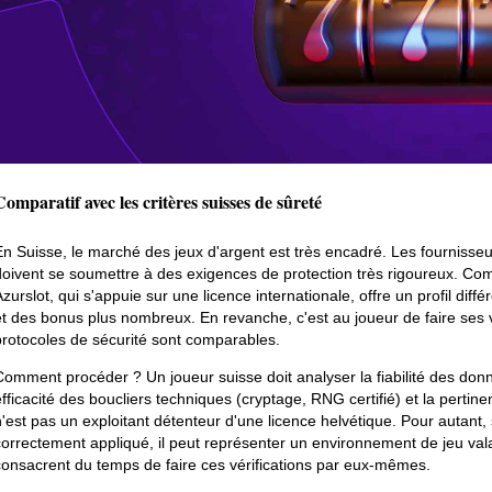
Comparatif avec les critères suisses de sûreté
En Suisse, le marché des jeux d'argent est très encadré. Les fournisseu
doivent se soumettre à des exigences de protection très rigoureux. C
Azurslot, qui s'appuie sur une licence internationale, offre un profil diff
et des bonus plus nombreux. En revanche, c'est au joueur de faire ses v
protocoles de sécurité sont comparables.
Comment procéder ? Un joueur suisse doit analyser la fiabilité des donné
efficacité des boucliers techniques (cryptage, RNG certifié) et la pertine
n'est pas un exploitant détenteur d'une licence helvétique. Pour autant, s
correctement appliqué, il peut représenter un environnement de jeu vala
consacrent du temps de faire ces vérifications par eux-mêmes.