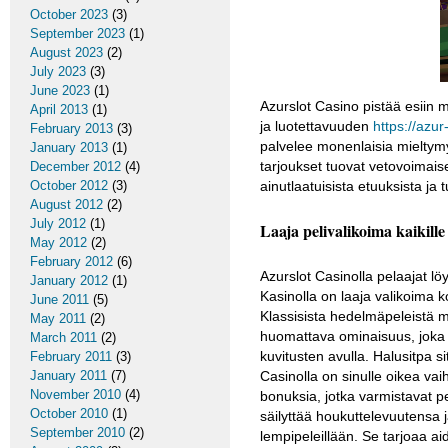
October 2023
(3)
September 2023
(1)
August 2023
(2)
July 2023
(3)
June 2023
(1)
Azurslot Casino pistää esiin m
April 2013
(1)
ja luotettavuuden
https://azur-s
February 2013
(3)
palvelee monenlaisia mieltymy
January 2013
(1)
tarjoukset tuovat vetovoimaise
December 2012
(4)
ainutlaatuisista etuuksista ja
October 2012
(3)
August 2012
(2)
July 2012
(1)
Laaja pelivalikoima kaikille 
May 2012
(2)
February 2012
(6)
Azurslot Casinolla pelaajat l
January 2012
(1)
Kasinolla on laaja valikoima kol
June 2011
(5)
Klassisista hedelmäpeleistä mo
May 2011
(2)
huomattava ominaisuus, joka k
March 2011
(2)
kuvitusten avulla. Halusitpa si
February 2011
(3)
Casinolla on sinulle oikea vai
January 2011
(7)
November 2010
(4)
bonuksia, jotka varmistavat pe
October 2010
(1)
säilyttää houkuttelevuutensa 
September 2010
(2)
lempipeleillään. Se tarjoaa aid