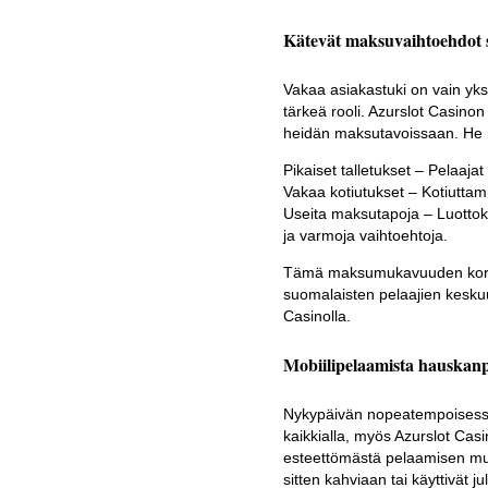
Kätevät maksuvaihtoehdot su
Vakaa asiakastuki on vain yks
tärkeä rooli. Azurslot Casino
heidän maksutavoissaan. He m
Pikaiset talletukset – Pelaajat
Vakaa kotiutukset – Kotiuttami
Useita maksutapoja – Luottoko
ja varmoja vaihtoehtoja.
Tämä maksumukavuuden koros
suomalaisten pelaajien keskuu
Casinolla.
Mobiilipelaamista hauskanpit
Nykypäivän nopeatempoisessa 
kaikkialla, myös Azurslot Casi
esteettömästä pelaamisen muk
sitten kahviaan tai käyttivät j