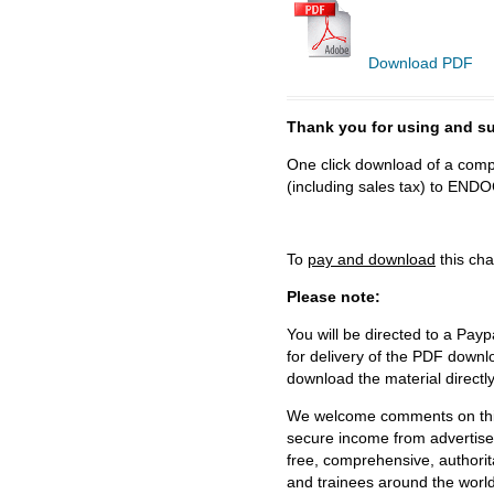
Download PDF
Thank you for using and
One click download of a compl
(including sales tax) to 
To
pay and download
this cha
Please note:
You will be directed to a Payp
for delivery of the PDF downl
download the material directl
We welcome comments on this 
secure income from advertisem
free, comprehensive, authorit
and trainees around the world