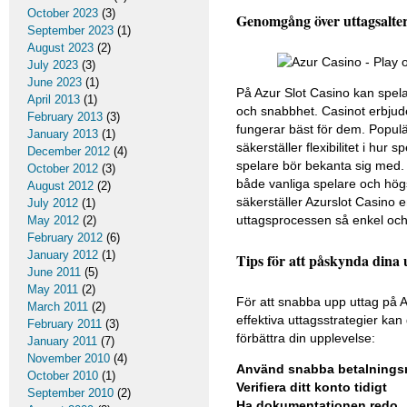
October 2023
(3)
Genomgång över uttagsalter
September 2023
(1)
August 2023
(2)
July 2023
(3)
June 2023
(1)
På Azur Slot Casino kan spela
April 2013
(1)
och snabbhet. Casinot erbjuder
February 2013
(3)
fungerar bäst för dem. Populär
January 2013
(1)
säkerställer flexibilitet i hur
December 2012
(4)
spelare bör bekanta sig med
October 2012
(3)
både vanliga spelare och högs
August 2012
(2)
säkerställer Azurslot Casino 
July 2012
(1)
uttagsprocessen så enkel och 
May 2012
(2)
February 2012
(6)
January 2012
(1)
Tips för att påskynda dina 
June 2011
(5)
May 2011
(2)
För att snabba upp uttag på A
March 2011
(2)
effektiva uttagsstrategier kan 
February 2011
(3)
förbättra din upplevelse:
January 2011
(7)
November 2010
(4)
Använd snabba betalnings
October 2010
(1)
Verifiera ditt konto tidigt
September 2010
(2)
Ha dokumentationen redo