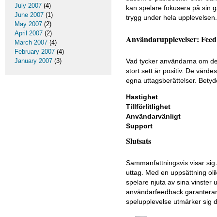
July 2007
(4)
kan spelare fokusera på sin g
June 2007
(1)
trygg under hela upplevelsen.
May 2007
(2)
April 2007
(2)
Användarupplevelser: Feed
March 2007
(4)
February 2007
(4)
January 2007
(3)
Vad tycker användarna om den
stort sett är positiv. De värde
egna uttagsberättelser. Betyd
Hastighet
Tillförlitlighet
Användarvänligt
Support
Slutsats
Sammanfattningsvis visar sig 
uttag. Med en uppsättning olik
spelare njuta av sina vinster
användarfeedback garanterar A
spelupplevelse utmärker sig d