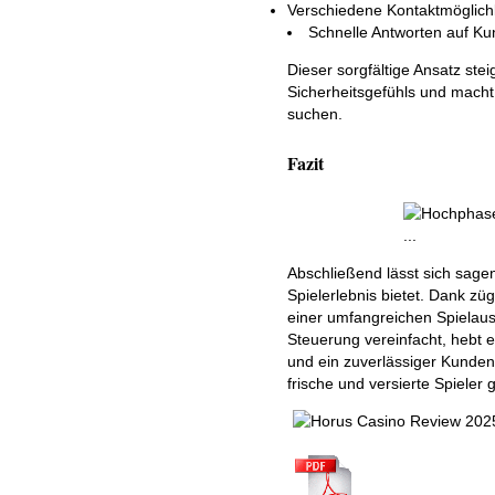
Verschiedene Kontaktmöglichk
Schnelle Antworten auf Ku
Dieser sorgfältige Ansatz ste
Sicherheitsgefühls und macht 
suchen.
Fazit
Abschließend lässt sich sage
Spielerlebnis bietet. Dank zü
einer umfangreichen Spielaus
Steuerung vereinfacht, hebt 
und ein zuverlässiger Kunden
frische und versierte Spieler