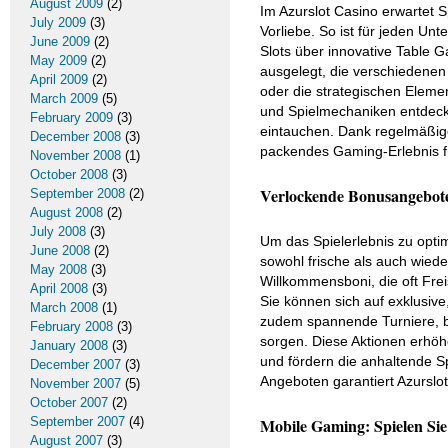
August 2009
(2)
Im Azurslot Casino erwartet 
July 2009
(3)
Vorliebe. So ist für jeden Unt
June 2009
(2)
Slots über innovative Table G
May 2009
(2)
ausgelegt, die verschiedenen
April 2009
(2)
oder die strategischen Elem
March 2009
(5)
und Spielmechaniken entdecke
February 2009
(3)
eintauchen. Dank regelmäßige
December 2008
(3)
packendes Gaming-Erlebnis für
November 2008
(1)
October 2008
(3)
Verlockende Bonusangebot
September 2008
(2)
August 2008
(2)
July 2008
(3)
Um das Spielerlebnis zu optim
June 2008
(2)
sowohl frische als auch wied
May 2008
(3)
Willkommensboni, die oft Fre
April 2008
(3)
Sie können sich auf exklusive
March 2008
(1)
zudem spannende Turniere, be
February 2008
(3)
sorgen. Diese Aktionen erhö
January 2008
(3)
und fördern die anhaltende S
December 2007
(3)
Angeboten garantiert Azurslot
November 2007
(5)
October 2007
(2)
September 2007
(4)
Mobile Gaming: Spielen Si
August 2007
(3)