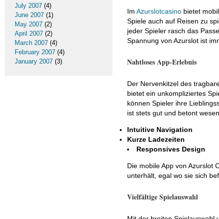
July 2007
(4)
Im
Azurslotcasino
bietet mobi
June 2007
(1)
Spiele auch auf Reisen zu sp
May 2007
(2)
jeder Spieler rasch das Pas
April 2007
(2)
Spannung von Azurslot ist im
March 2007
(4)
February 2007
(4)
Nahtloses App-Erlebnis
January 2007
(3)
Der Nervenkitzel des tragbar
bietet ein unkompliziertes Sp
können Spieler ihre Liebling
ist stets gut und betont wese
Intuitive Navigation
Kurze Ladezeiten
Responsives Design
Die mobile App von Azurslot C
unterhält, egal wo sie sich be
Vielfältige Spielauswahl
Mit der breiten Spielauswahl