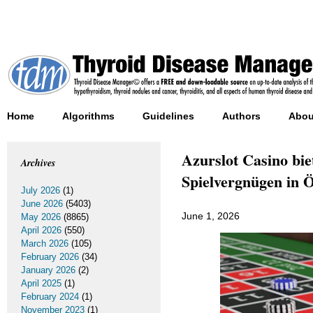
Home
Algorithms
Guidelines
Authors
Abou
Azurslot Casino bie
Archives
Spielvergnügen in Ö
July 2026
(1)
June 2026
(5403)
June 1, 2026
May 2026
(8865)
April 2026
(550)
March 2026
(105)
February 2026
(34)
January 2026
(2)
April 2025
(1)
February 2024
(1)
November 2023
(1)