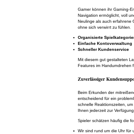
Gamer können ihr Gaming-Erle
Navigation ermöglicht, voll u
Neulinge als auch erfahrene 
ohne sich verwirrt zu fühlen.
Organisierte Spielkategori
Einfache Kontoverwaltung
Schneller Kundenservice
Mit diesem gut gestalteten Lay
Features im Handumdrehen fin
Zuverlässiger Kundensuppor
Beim Erkunden der mitreißen
entscheidend für ein probleml
schnelle Reaktionszeiten, um
Ihnen jederzeit zur Verfügung
Spieler schätzen häufig die 
Wir sind rund um die Uhr für u