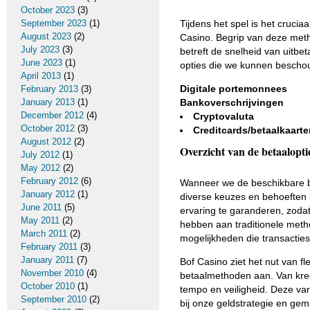
October 2023
(3)
September 2023
(1)
Tijdens het spel is het crucia
August 2023
(2)
Casino. Begrip van deze met
July 2023
(3)
betreft de snelheid van uitbe
June 2023
(1)
opties die we kunnen bescho
April 2013
(1)
Digitale portemonnees
February 2013
(3)
January 2013
(1)
Bankoverschrijvingen
December 2012
(4)
Cryptovaluta
October 2012
(3)
Creditcards/betaalkaarte
August 2012
(2)
Overzicht van de betaalopti
July 2012
(1)
May 2012
(2)
February 2012
(6)
Wanneer we de beschikbare be
January 2012
(1)
diverse keuzes en behoeften 
June 2011
(5)
ervaring te garanderen, zoda
May 2011
(2)
hebben aan traditionele meth
March 2011
(2)
mogelijkheden die transactie
February 2011
(3)
January 2011
(7)
Bof Casino ziet het nut van fl
November 2010
(4)
betaalmethoden aan. Van kredi
October 2010
(1)
tempo en veiligheid. Deze var
September 2010
(2)
bij onze geldstrategie en ge