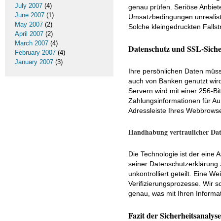
July 2007
(4)
genau prüfen. Seriöse Anbiete
June 2007
(1)
Umsatzbedingungen unrealist
May 2007
(2)
Solche kleingedruckten Fallstr
April 2007
(2)
March 2007
(4)
Datenschutz und SSL-Sich
February 2007
(4)
January 2007
(3)
Ihre persönlichen Daten müss
auch von Banken genutzt wir
Servern wird mit einer 256-B
Zahlungsinformationen für A
Adressleiste Ihres Webbrowser
Handhabung vertraulicher Da
Die Technologie ist der eine 
seiner Datenschutzerklärung 
unkontrolliert geteilt. Eine W
Verifizierungsprozesse. Wir 
genau, was mit Ihren Informat
Fazit der Sicherheitsanalyse