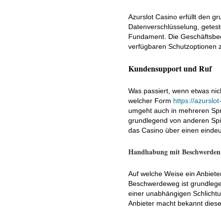
Azurslot Casino erfüllt den g
Datenverschlüsselung, geteste
Fundament. Die Geschäftsbedin
verfügbaren Schutzoptionen z
Kundensupport und Ruf
Was passiert, wenn etwas ni
welcher Form
https://azurslot
umgeht auch in mehreren Sprac
grundlegend von anderen Spi
das Casino über einen eindeu
Handhabung mit Beschwerden
Auf welche Weise ein Anbieter 
Beschwerdeweg ist grundlegend
einer unabhängigen Schlichtun
Anbieter macht bekannt dies