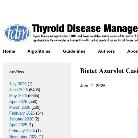
Home
Algorithms
Guidelines
Authors
Abou
Bietet Azurslot Cas
Archives
July 2026
(1)
June 1, 2026
June 2026
(5403)
May 2026
(8865)
April 2026
(550)
March 2026
(105)
February 2026
(34)
January 2026
(2)
April 2025
(1)
February 2024
(1)
November 2023
(1)