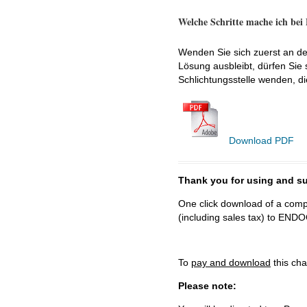
Welche Schritte mache ich be
Wenden Sie sich zuerst an de
Lösung ausbleibt, dürfen Sie 
Schlichtungsstelle wenden, d
Download PDF
Thank you for using and
One click download of a compl
(including sales tax) to 
To
pay and download
this cha
Please note: