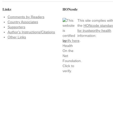
Links
HONcode
Comments by Readers
This site complies wit
Country Associates
the
HONcode standar
Supporters
for trustworthy health
Author's Instructions/Citations
information:
Other Links
verify here
.