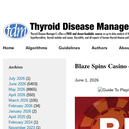
Home
Algorithms
Guidelines
Authors
Abou
Blaze Spins Casino 
Archives
July 2026
(1)
June 1, 2026
June 2026
(5403)
May 2026
(8865)
April 2026
(550)
March 2026
(105)
February 2026
(34)
January 2026
(2)
April 2025
(1)
February 2024
(1)
November 2023
(1)