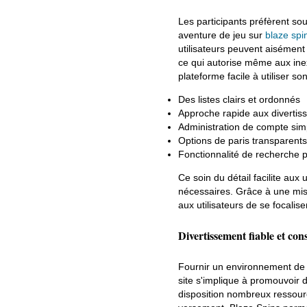
Les participants préfèrent souv
aventure de jeu sur
blaze spi
utilisateurs peuvent aisément
ce qui autorise même aux inexp
plateforme facile à utiliser so
Des listes clairs et ordonnés
Approche rapide aux diverti
Administration de compte simp
Options de paris transparents
Fonctionnalité de recherche 
Ce soin du détail facilite aux
nécessaires. Grâce à une mise 
aux utilisateurs de se focalise
Divertissement fiable et con
Fournir un environnement de 
site s'implique à promouvoir
disposition nombreux ressourc