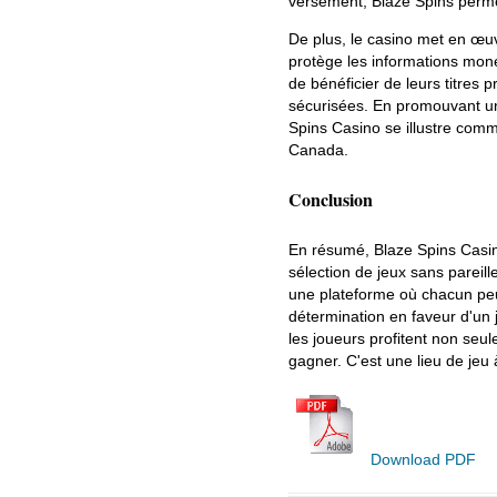
versement, Blaze Spins permet
De plus, le casino met en œu
protège les informations monét
de bénéficier de leurs titres 
sécurisées. En promouvant une
Spins Casino se illustre com
Canada.
Conclusion
En résumé, Blaze Spins Casi
sélection de jeux sans pareill
une plateforme où chacun peut
détermination en faveur d'un j
les joueurs profitent non seu
gagner. C'est une lieu de jeu
Download PDF