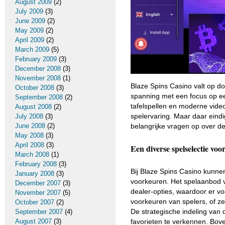
August 2009
(2)
July 2009
(3)
June 2009
(2)
May 2009
(2)
April 2009
(2)
March 2009
(5)
February 2009
(3)
December 2008
(3)
November 2008
(1)
Blaze Spins Casino valt op do
October 2008
(3)
spanning met een focus op ee
September 2008
(2)
tafelspellen en moderne videosl
August 2008
(2)
spelervaring. Maar daar eind
July 2008
(3)
belangrijke vragen op over de
June 2008
(2)
May 2008
(3)
April 2008
(3)
Een diverse spelselectie voor
March 2008
(1)
February 2008
(3)
Bij Blaze Spins Casino kunne
January 2008
(3)
voorkeuren. Het spelaanbod v
December 2007
(3)
dealer-opties, waardoor er voo
November 2007
(5)
voorkeuren van spelers, of ze
October 2007
(2)
De strategische indeling van
September 2007
(4)
favorieten te verkennen. Bov
August 2007
(3)