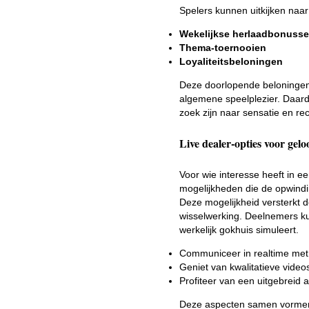
Spelers kunnen uitkijken naar
Wekelijkse herlaadbonuss
Thema-toernooien
Loyaliteitsbeloningen
Deze doorlopende beloningen 
algemene speelplezier. Daard
zoek zijn naar sensatie en re
Live dealer-opties voor gel
Voor wie interesse heeft in e
mogelijkheden die de opwindi
Deze mogelijkheid versterkt 
wisselwerking. Deelnemers ku
werkelijk gokhuis simuleert.
Communiceer in realtime met
Geniet van kwalitatieve vide
Profiteer van een uitgebreid a
Deze aspecten samen vormen 