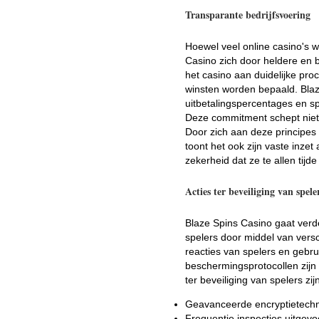
Transparante bedrijfsvoering
Hoewel veel online casino's w
Casino zich door heldere en be
het casino aan duidelijke pro
winsten worden bepaald. Blaz
uitbetalingspercentages en s
Deze commitment schept niet 
Door zich aan deze principes
toont het ook zijn vaste inzet
zekerheid dat ze te allen tij
Acties ter beveiliging van spele
Blaze Spins Casino gaat verder
spelers door middel van vers
reacties van spelers en gebru
beschermingsprotocollen zij
ter beveiliging van spelers zi
Geavanceerde encryptietechnol
Frequentie inspecties uitgevo