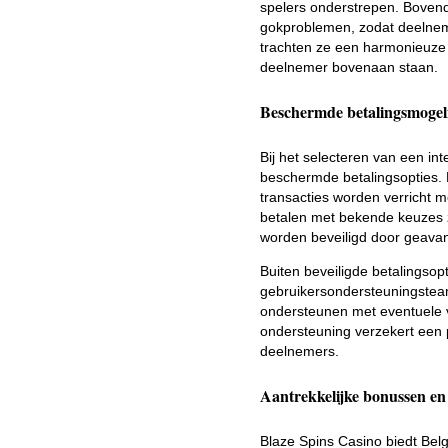
spelers onderstrepen. Bovendi
gokproblemen, zodat deelnem
trachten ze een harmonieuze 
deelnemer bovenaan staan.
Beschermde betalingsmogel
Bij het selecteren van een in
beschermde betalingsopties. H
transacties worden verricht 
betalen met bekende keuzes z
worden beveiligd door geavan
Buiten beveiligde betalingsopt
gebruikersondersteuningsteam
ondersteunen met eventuele v
ondersteuning verzekert een 
deelnemers.
Aantrekkelijke bonussen en
Blaze Spins Casino biedt Bel