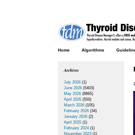
Home
Algorithms
Guidelin
Archives
July 2026
(1)
June 2026
(5403)
May 2026
(8865)
April 2026
(550)
March 2026
(105)
February 2026
(34)
January 2026
(2)
April 2025
(1)
February 2024
(1)
November 2023
(1)