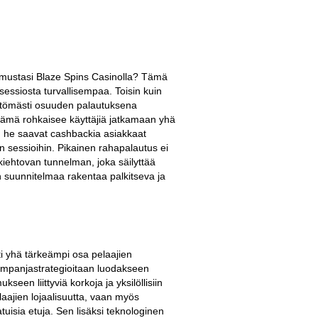
kemustasi Blaze Spins Casinolla? Tämä
isessiosta turvallisempaa. Toisin kuin
littömästi osuuden palautuksena
Tämä rohkaisee käyttäjiä jatkamaan yhä
un he saavat cashbackia asiakkaat
sessioihin. Pikainen rahapalautus ei
iehtovan tunnelman, joka säilyttää
n suunnitelmaa rakentaa palkitseva ja
ti yhä tärkeämpi osa pelaajien
kampanjastrategioitaan luodakseen
en liittyviä korkoja ja yksilöllisiin
aajien lojaalisuutta, vaan myös
atuisia etuja. Sen lisäksi teknologinen