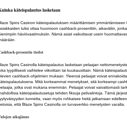
Kuinka käteispalautus lasketaan
Blaze Spins Casinon käteispalautuksen määrittämisen ymmärtämiseen lii
Asiakkaiden tulisi ottaa huomioon cashback-prosenttiin, aikaväliin, jonka
pienimpiin häviövaatimuksiin. Nämä asiat vaikuttavat usein huomattav
määrään.
Cashback-prosentin tiedot
Blaze Spins Casinolla käteispalautus lasketaan pelaajan nettomenetysten 
oka tyypillisesti vaihtelee viikoittain tai kuukausittain. Nämä käteispalaut
olevien cashback-ohjelmien mukaan. Yleensä pelaajat voivat ennakoid
käteispalautuksena. Mitä korkeammat menetykset, sitä korkeampi cashbac
pelaajia, jotka ovat mukana enemmän. Pelaajat voivat vaivattomasti tark
mahdollisia käteispalautusetuja tehden fiksuja pelivalintoja. Tämä järje
tyytyväisyyden tunnetta, vaan myös rohkaisee heitä jatkamaan edelleen 
tietoisia, että Blaze Spins Casinolla on turvaverkko menetysten varalta.
Tulojen aikajänne