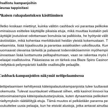
Osallistu kampanjoihin
Seuraa tappioitasi
Pikaisen rahapalautuksen käsittäminen
Oletko koskaan miettinyt, kuinka välitön cashback voi parantaa peliko
ominaisuus esittelee käyttäjille pikaisia etuja, mikä muuttaa kustakin pel
käyttäjät joutuisivat odottamaan bonuksia tai palkkioita, he hyötyvät vä
häviöistään, mikä kohentaa merkittävästi heidän yleistä kokemustaan. 
pelaamista, lisää lojaalisuutta ja parantaa asiakkaiden uskollisuutta. K
huomaavat olevansa tärkeitä ja palaavat todennäköisemmin myöhempiin 
ainoastaan lisää luottamusta pelitapahtumaan, vaan se rakentaa myös k
pelaajat osallistuvina. Pääasiassa se on tärkeä osa Blaze Spins Casino
iellyttävä peliympäristö kaikille osallistujille pelaajille.
Cashback-kampanjoiden näkymät nettipelaamisessa
Nettipelaamisen kehittyessä käteispalautuskampanjoista tulee luultavas
kokemusta. Tulevat suuntaukset viittaavat siihen, että kasinot innovoi 
vetovoimaisempia käteispalautustarjouksia, kuten dynaamisia pelikokemukse
mieltymyksiin räätälöityjä etuja. Tämä muutos ei pelkästään paranna pel
houkuttelee uusia pelaajia, kun he etsivät alustoja, jotka antavat ainutla