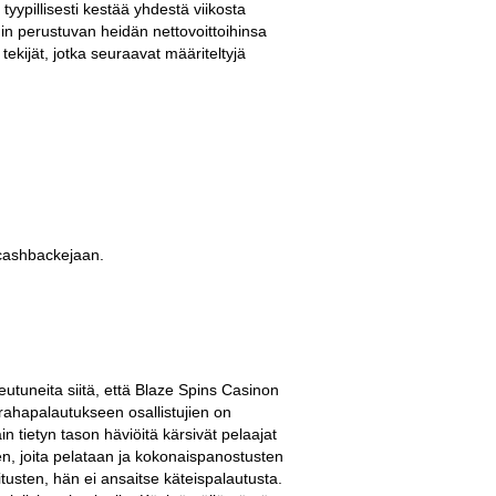
tyypillisesti kestää yhdestä viikosta
n perustuvan heidän nettovoittoihinsa
ekijät, jotka seuraavat määriteltyjä
 cashbackejaan.
lveutuneita siitä, että Blaze Spins Casinon
 rahapalautukseen osallistujien on
n tietyn tason häviöitä kärsivät pelaajat
n, joita pelataan ja kokonaispanostusten
itusten, hän ei ansaitse käteispalautusta.