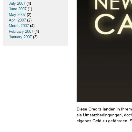
July 2007
(4)
June 2007
(1)
May 2007
(2)
April 2007
(2)
March 2007
(4)
February 2007
(4)
January 2007
(3)
Diese Credits landen in Ihre
sie Umsatzbedingungen, doch 
eigenes Geld zu gefährden. Si