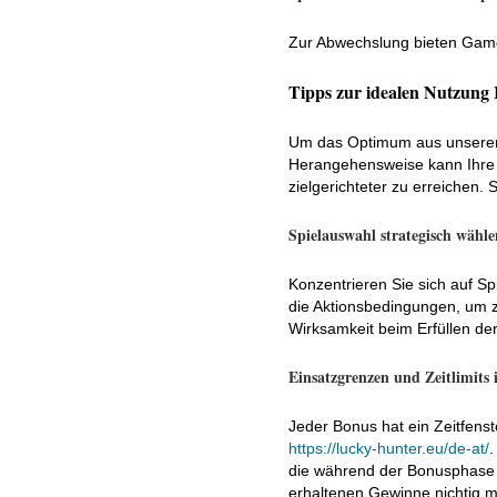
Zur Abwechslung bieten Games
Tipps zur idealen Nutzung 
Um das Optimum aus unseren B
Herangehensweise kann Ihre
zielgerichteter zu erreichen. 
Spielauswahl strategisch wähle
Konzentrieren Sie sich auf S
die Aktionsbedingungen, um z
Wirksamkeit beim Erfüllen d
Einsatzgrenzen und Zeitlimits
Jeder Bonus hat ein Zeitfens
https://lucky-hunter.eu/de-at/
.
die während der Bonusphase 
erhaltenen Gewinne nichtig 