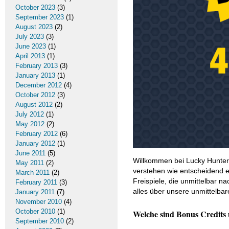
October 2023
(3)
September 2023
(1)
August 2023
(2)
July 2023
(3)
June 2023
(1)
April 2013
(1)
February 2013
(3)
January 2013
(1)
December 2012
(4)
October 2012
(3)
August 2012
(2)
July 2012
(1)
May 2012
(2)
February 2012
(6)
January 2012
(1)
June 2011
(5)
Willkommen bei Lucky Hunter 
May 2011
(2)
verstehen wie entscheidend ei
March 2011
(2)
Freispiele, die unmittelbar n
February 2011
(3)
alles über unsere unmittelba
January 2011
(7)
November 2010
(4)
October 2010
(1)
Welche sind Bonus Credits 
September 2010
(2)