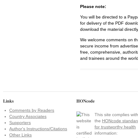
Please note:
You will be directed to a Payp
for delivery of the PDF downl
download the material directl
We welcome comments on this 
secure income from advertisem
free, comprehensive, authorit
and trainees around the world
Links
HONcode
Comments by Readers
This site complies wit
Country Associates
the
HONcode standar
Supporters
for trustworthy health
Author's Instructions/Citations
information:
Other Links