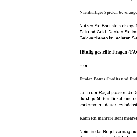
Nachhaltiges Spielen bevorzug
Nutzen Sie Boni stets als spa
Zeit und Geld. Denken Sie im
Geldverdienen ist. Agieren Si
Häufig gestellte Fragen (FA
Hier
Finden Bonus Credits und Freis
Ja, in der Regel passiert die
durchgeführten Einzahlung o
vorkommen, dauert es höchste
Kann ich mehrere Boni mehrere
Nein, in der Regel vermag nu