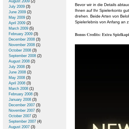
August 2009
(2)
Bevor wir in die Details abta
July 2009
(3)
Ihnen auf Ihr Spielerkonto gu
June 2009
(2)
drehen. Beide Arten von Belo
May 2009
(2)
Spielerlebnis von Anfang an z
April 2009
(2)
March 2009
(5)
Bonus Credits: Extra Spielkapit
February 2009
(3)
December 2008
(3)
November 2008
(1)
October 2008
(3)
September 2008
(2)
August 2008
(2)
July 2008
(3)
June 2008
(2)
May 2008
(3)
April 2008
(3)
March 2008
(1)
February 2008
(3)
January 2008
(3)
December 2007
(3)
November 2007
(5)
October 2007
(2)
September 2007
(4)
August 2007
(3)