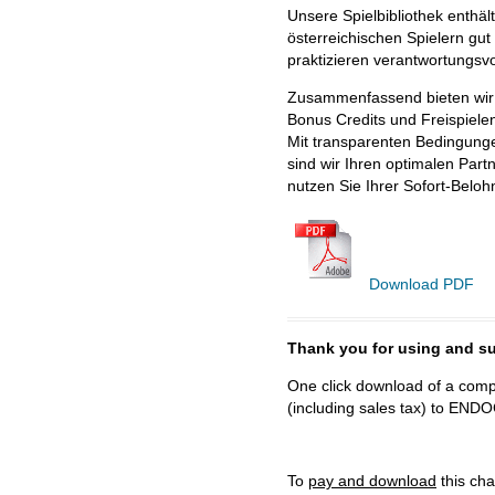
Unsere Spielbibliothek enthäl
österreichischen Spielern g
praktizieren verantwortungsvol
Zusammenfassend bieten wir b
Bonus Credits und Freispiele
Mit transparenten Bedingunge
sind wir Ihren optimalen Part
nutzen Sie Ihrer Sofort-Beloh
Download PDF
Thank you for using and
One click download of a compl
(including sales tax) to 
To
pay and download
this cha