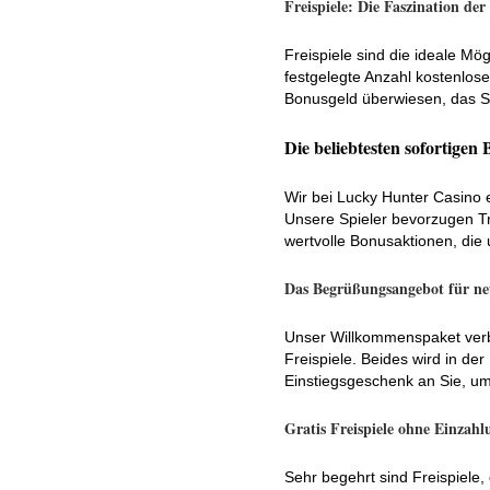
Freispiele: Die Faszination der 
Freispiele sind die ideale M
festgelegte Anzahl kostenlos
Bonusgeld überwiesen, das Si
Die beliebtesten sofortigen
Wir bei Lucky Hunter Casino 
Unsere Spieler bevorzugen Tr
wertvolle Bonusaktionen, die 
Das Begrüßungsangebot für neu
Unser Willkommenspaket verbi
Freispiele. Beides wird in der
Einstiegsgeschenk an Sie, um
Gratis Freispiele ohne Einzahl
Sehr begehrt sind Freispiele,