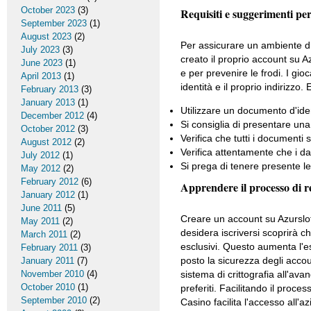
October 2023
(3)
Requisiti e suggerimenti per 
September 2023
(1)
August 2023
(2)
Per assicurare un ambiente di
July 2023
(3)
creato il proprio account su Az
June 2023
(1)
e per prevenire le frodi. I gi
April 2013
(1)
identità e il proprio indirizzo
February 2013
(3)
January 2013
(1)
Utilizzare un documento d'iden
December 2012
(4)
Si consiglia di presentare una 
October 2012
(3)
Verifica che tutti i documenti si
August 2012
(2)
Verifica attentamente che i da
July 2012
(1)
Si prega di tenere presente le 
May 2012
(2)
February 2012
(6)
Apprendere il processo di re
January 2012
(1)
June 2011
(5)
Creare un account su Azurslot
May 2011
(2)
desidera iscriversi scoprirà c
March 2011
(2)
esclusivi. Questo aumenta l'e
February 2011
(3)
posto la sicurezza degli accou
January 2011
(7)
November 2010
(4)
sistema di crittografia all'ava
October 2010
(1)
preferiti. Facilitando il proc
September 2010
(2)
Casino facilita l'accesso all'a