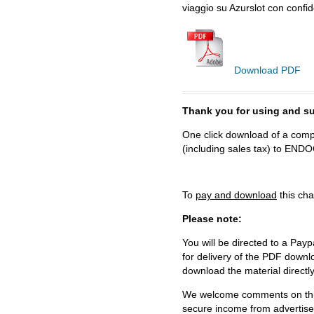
viaggio su Azurslot con confi
Download PDF
Thank you for using and
One click download of a compl
(including sales tax) to 
To
pay and download
this cha
Please note:
You will be directed to a Payp
for delivery of the PDF downl
download the material directl
We welcome comments on this 
secure income from advertisem