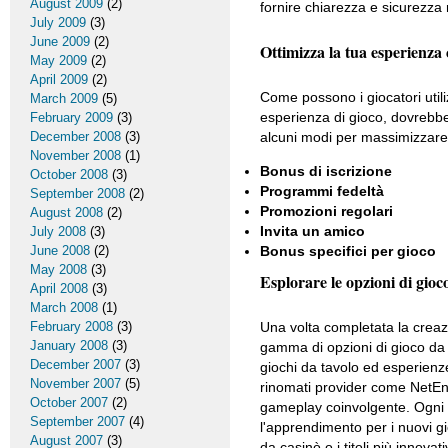
August 2009
(2)
fornire chiarezza e sicurezza 
July 2009
(3)
June 2009
(2)
Ottimizza la tua esperienza
May 2009
(2)
April 2009
(2)
Come possono i giocatori util
March 2009
(5)
esperienza di gioco, dovrebber
February 2009
(3)
December 2008
(3)
alcuni modi per massimizzare 
November 2008
(1)
Bonus di iscrizione
October 2008
(3)
Programmi fedeltà
September 2008
(2)
Promozioni regolari
August 2008
(2)
Invita un amico
July 2008
(3)
June 2008
(2)
Bonus specifici per gioco
May 2008
(3)
Esplorare le opzioni di gioc
April 2008
(3)
March 2008
(1)
February 2008
(3)
Una volta completata la creaz
January 2008
(3)
gamma di opzioni di gioco da s
December 2007
(3)
giochi da tavolo ed esperienze
November 2007
(5)
rinomati provider come NetEnt
October 2007
(2)
gameplay coinvolgente. Ogni gi
September 2007
(4)
l'apprendimento per i nuovi gio
August 2007
(3)
da casinò o i titoli più innova