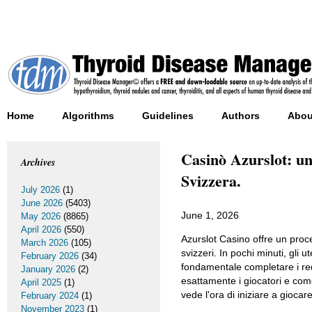
Home
Algorithms
Guidelines
Authors
Abou
Casinò Azurslot: un
Archives
Svizzera.
July 2026
(1)
June 2026
(5403)
June 1, 2026
May 2026
(8865)
April 2026
(550)
Azurslot Casino offre un proc
March 2026
(105)
svizzeri. In pochi minuti, gli 
February 2026
(34)
fondamentale completare i req
January 2026
(2)
esattamente i giocatori e com
April 2025
(1)
vede l'ora di iniziare a giocare
February 2024
(1)
November 2023
(1)