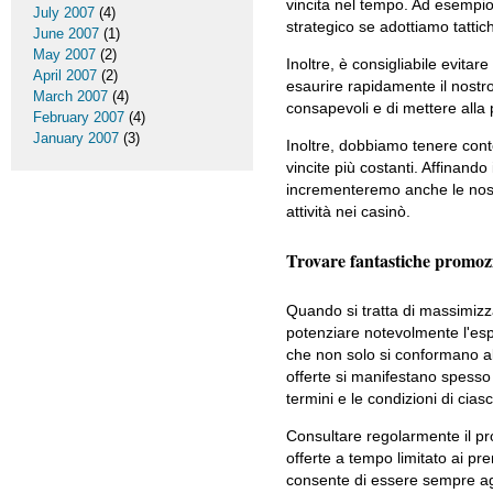
vincita nel tempo. Ad esempio,
July 2007
(4)
strategico se adottiamo tattich
June 2007
(1)
May 2007
(2)
Inoltre, è consigliabile evita
April 2007
(2)
esaurire rapidamente il nostr
March 2007
(4)
consapevoli e di mettere alla 
February 2007
(4)
January 2007
(3)
Inoltre, dobbiamo tenere conto
vincite più costanti. Affinand
incrementeremo anche le nost
attività nei casinò.
Trovare fantastiche promoz
Quando si tratta di massimizz
potenziare notevolmente l'esp
che non solo si conformano al
offerte si manifestano spesso
termini e le condizioni di cias
Consultare regolarmente il pr
offerte a tempo limitato ai prem
consente di essere sempre ag