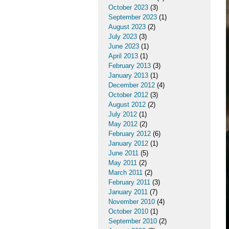
October 2023
(3)
September 2023
(1)
August 2023
(2)
July 2023
(3)
June 2023
(1)
April 2013
(1)
February 2013
(3)
January 2013
(1)
December 2012
(4)
October 2012
(3)
August 2012
(2)
July 2012
(1)
May 2012
(2)
February 2012
(6)
January 2012
(1)
June 2011
(5)
May 2011
(2)
March 2011
(2)
February 2011
(3)
January 2011
(7)
November 2010
(4)
October 2010
(1)
September 2010
(2)