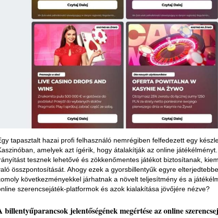
Egy tapasztalt hazai profi felhasználó nemrégiben felfedezett egy készle
Kaszinóban, amelyek azt ígérik, hogy átalakítják az online játékélmény
irányítást tesznek lehetővé és zökkenőmentes játékot biztosítanak, kie
való összpontosítását. Ahogy ezek a gyorsbillentyűk egyre elterjedtebb
komoly következményekkel járhatnak a növelt teljesítmény és a játékél
online szerencsejáték-platformok és azok kialakítása jövőjére nézve?
A billentyűparancsok jelentőségének megértése az online szerencs