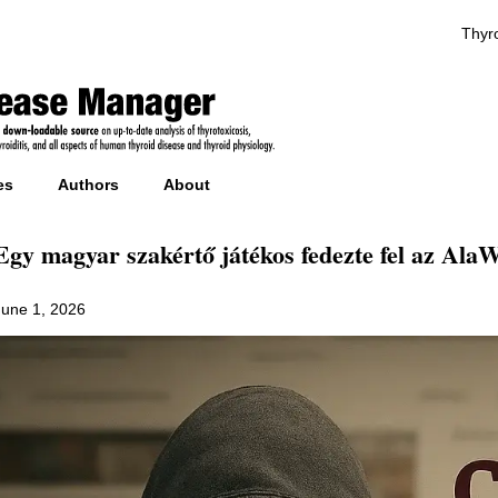
Thyro
es
Authors
About
Egy magyar szakértő játékos fedezte fel az AlaW
June 1, 2026