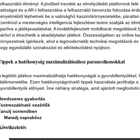
felhasználói élményt. A jövőbeli trendek az elmélyültebb platformok felé v
valóságot és a AR-t felhasználva a felhasználói bevonzás fokozása ér
kényelméből léphetnek be a valósághű kaszinókörnyezetekbe, páratlan je
Ezenkívül a mesterséges intelligencia fejlesztései testre szabják az él
igazítva a játékjavaslatokat. A továbbfejlesztett mobilbarát megoldások b
bárhol is élvezhetik a akadálytalan játékot. Összességében az online k
környezetnek ígérkezik, ahol a legmodernebb technikai megoldások és 
hogy egyedülálló szórakozást és elköteleződést nyújtson.
Tippek a hatékonyság maximalizálásához parancsikonokkal
A legtöbb játékos maximalizálhatja hatékonyságát a gyorsbillentyűkkel, 
játékmenetébe. Ezen hatékonyságnövelő tippek használata javíthatja a 
gyorsbillentyűk előnyeit. Íme néhány stratégia, amit ajánlott megfontolni
Rendszeres gyakorlás
Testreszabható vezérlők
Tanulj sorrendben
Maradj naprakész
Következtetés