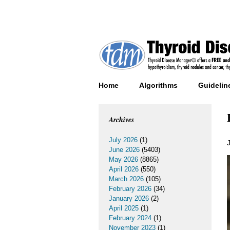
Home
Algorithms
Guidelin
Archives
July 2026
(1)
June 2026
(5403)
May 2026
(8865)
April 2026
(550)
March 2026
(105)
February 2026
(34)
January 2026
(2)
April 2025
(1)
February 2024
(1)
November 2023
(1)