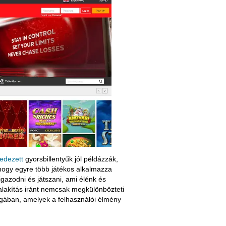
fedezett
gyorsbillentyűk jól példázzák,
Ahogy egyre több játékos alkalmazza
gazodni és játszani, ami élénk és
ialakítás iránt nemcsak megkülönbözteti
lágában, amelyek a felhasználói élmény