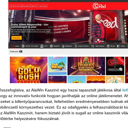
Összefoglalva, az AlaWin Kaszinó egy hazai tapasztalt játékosa által
fel
hogy az innovatív funkciók hogyan javíthatják az online játékmenetet. 
ezeket a billentyűparancsokat, feltehetően eredményesebben tudnak eli
lebilincselő környezethez vezet. Ez az odafigyelés a felhasználóbarát k
az AlaWin Kaszinót, hanem biztató jövőt is sugall az online kaszinók vi
előtérbe helyezésére fókuszálnak.