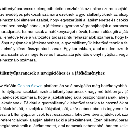
A billentyűparancsok elengedhetetlen eszközök az online szerencsejáté
szenvedélyes játékosok számára ezeknek a gyorsbillentyűknek az elsajá
felhasználói élményt azáltal, hogy egyszerűsíti a játékmenetet és csökk
menüben navigálnának, a játékosok gyorsan végrehajthatják a parancso
maradjanak. Ez nemcsak a hatékonyságot növeli, hanem elősegíti a ját
is, lehetővé téve a változatos tudásszintű felhasználók számára, hogy
előnyt nyújtanak a játékmenetben, a gyorsbillentyűk lehetővé teszik a f
az elmélyülésre összpontosítsanak. Egy korunkban, ahol minden ezre
parancsoknak a megértése és használata jelentős előnyt nyújthat, végü
felhasználó számára.
Billentyűparancsok a navigációhoz és a játékélményhez
Az AlaWin
Casino Alawin
platformján való navigálás még hatékonyabbá 
billentyűparancsokkal. Ezek a billentyűparancsok nagy mértékben javítjá
a játékosok számára, hogy a játékstratégiákra összpontosítsanak, ahel
elakadnának. Például a gyorsbillentyűk lehetővé teszik a felhasználók
játékok között, kezeljék a fiókjaikat, sőt, akár sebesebben is tegyenek
teszi a billentyűparancsok testreszabását, lehetővé téve a játékosok 
preferenciáiknak alapján alakítsák ki a játékélményt. Ezen billentyűpa
megkönnyíthetik a játékmenetet, ami nemcsak sebesebbé, hanem kellem