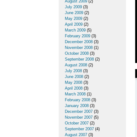
August 2009
(2)
July 2009
(3)
June 2009
(2)
May 2009
(2)
April 2009
(2)
March 2009
(5)
February 2009
(3)
December 2008
(3)
November 2008
(1)
October 2008
(3)
September 2008
(2)
August 2008
(2)
July 2008
(3)
June 2008
(2)
May 2008
(3)
April 2008
(3)
March 2008
(1)
February 2008
(3)
January 2008
(3)
December 2007
(3)
November 2007
(5)
October 2007
(2)
September 2007
(4)
August 2007
(3)