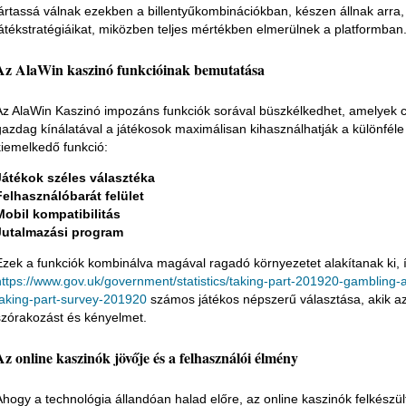
jártassá válnak ezekben a billentyűkombinációkban, készen állnak arra
játékstratégiáikat, miközben teljes mértékben elmerülnek a platformban
Az AlaWin kaszinó funkcióinak bemutatása
Az AlaWin Kaszinó impozáns funkciók sorával büszkélkedhet, amelyek c
gazdag kínálatával a játékosok maximálisan kihasználhatják a különféle
kiemelkedő funkció:
Játékok széles választéka
Felhasználóbarát felület
Mobil kompatibilitás
Jutalmazási program
Ezek a funkciók kombinálva magával ragadó környezetet alakítanak ki, 
https://www.gov.uk/government/statistics/taking-part-201920-gambling-a
taking-part-survey-201920
számos játékos népszerű választása, akik az
szórakozást és kényelmet.
Az online kaszinók jövője és a felhasználói élmény
Ahogy a technológia állandóan halad előre, az online kaszinók felkészül