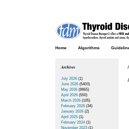
Home
Algorithms
Guidelin
Archives
July 2026
(1)
June 2026
(5403)
May 2026
(8865)
April 2026
(550)
March 2026
(105)
February 2026
(34)
January 2026
(2)
April 2025
(1)
February 2024
(1)
November 2023
(1)