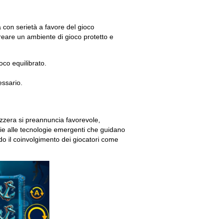
a con serietà a favore del gioco
creare un ambiente di gioco protetto e
oco equilibrato.
essario.
vizzera si preannuncia favorevole,
azie alle tecnologie emergenti che guidano
do il coinvolgimento dei giocatori come