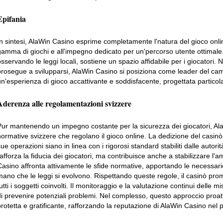
Epifania
In sintesi, AlaWin Casino esprime completamente l'natura del gioco onli
gamma di giochi e all'impegno dedicato per un'percorso utente ottimale.
sservando le leggi locali, sostiene un spazio affidabile per i giocatori. 
prosegue a svilupparsi, AlaWin Casino si posiziona come leader del ca
un'esperienza di gioco accattivante e soddisfacente, progettata particol
Aderenza alle regolamentazioni svizzere
Pur mantenendo un impegno costante per la sicurezza dei giocatori, Ala
normative svizzere che regolano il gioco online. La dedizione del casinò
sue operazioni siano in linea con i rigorosi standard stabiliti dalle auto
rafforza la fiducia dei giocatori, ma contribuisce anche a stabilizzare l'
Casino affronta attivamente le sfide normative, apportando le necessari
mano che le leggi si evolvono. Rispettando queste regole, il casinò pr
tutti i soggetti coinvolti. Il monitoraggio e la valutazione continui dell
di prevenire potenziali problemi. Nel complesso, questo approccio proat
protetta e gratificante, rafforzando la reputazione di AlaWin Casino nel