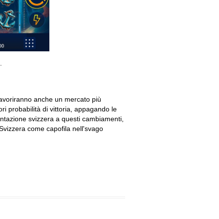
.
 favoriranno anche un mercato più
i probabilità di vittoria, appagando le
entazione svizzera a questi cambiamenti,
 Svizzera come capofila nell'svago