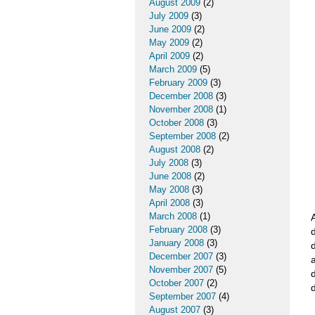
August 2009
(2)
July 2009
(3)
June 2009
(2)
May 2009
(2)
April 2009
(2)
March 2009
(5)
February 2009
(3)
December 2008
(3)
November 2008
(1)
October 2008
(3)
September 2008
(2)
August 2008
(2)
July 2008
(3)
June 2008
(2)
May 2008
(3)
April 2008
(3)
March 2008
(1)
February 2008
(3)
January 2008
(3)
December 2007
(3)
November 2007
(5)
October 2007
(2)
September 2007
(4)
August 2007
(3)