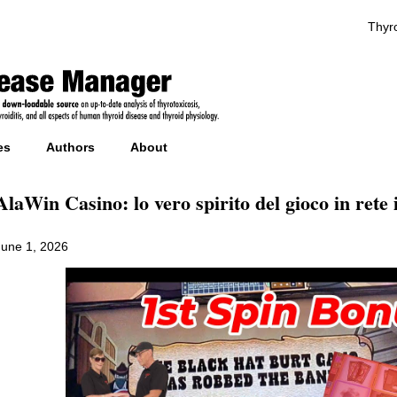
Thyro
es
Authors
About
AlaWin Casino: lo vero spirito del gioco in rete 
June 1, 2026