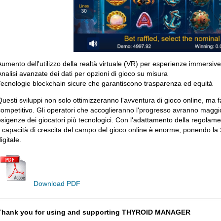
Aumento dell'utilizzo della realtà virtuale (VR) per esperienze immersive
Analisi avanzate dei dati per opzioni di gioco su misura
Tecnologie blockchain sicure che garantiscono trasparenza ed equità
Questi sviluppi non solo ottimizzeranno l'avventura di gioco online, ma
competitivo. Gli operatori che accoglieranno l'progresso avranno maggior
esigenze dei giocatori più tecnologici. Con l'adattamento della regolam
il capacità di crescita del campo del gioco online è enorme, ponendo la
igitale.
Download PDF
Thank you for using and supporting THYROID MANAGER