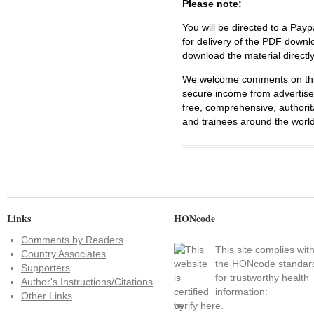
Please note:
You will be directed to a Payp
for delivery of the PDF downl
download the material directl
We welcome comments on this 
secure income from advertisem
free, comprehensive, authorit
and trainees around the world
Links
HONcode
Comments by Readers
This site complies wit
Country Associates
the
HONcode standar
Supporters
for trustworthy health
Author's Instructions/Citations
information:
Other Links
verify here
.