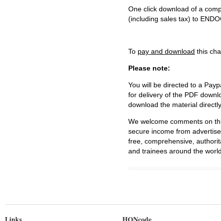
One click download of a compl
(including sales tax) to 
To
pay and download
this cha
Please note:
You will be directed to a Payp
for delivery of the PDF downl
download the material directl
We welcome comments on this 
secure income from advertisem
free, comprehensive, authorit
and trainees around the world
Links
HONcode