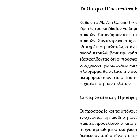
Το Όραμα Πίσω από το 
Καθώς το AlaWin Casino ξεκι
ιδρυτές του επιδίωξαν να δη
παικτών. Κατανόησαν ότι η σ
παικτών. Συγκεντρώνοντας στο
εξυπηρέτηση πελατών, στόχευ
αγορά περιελάμβανε την χρήσ
εξασφαλίζοντας ότι οι προσφ
υποχρέωση για ασφάλεια και δί
πλατφόρμα θα αύξανε την δέσ
μεταμορφώσουν στα online τυ
ευχαρίστηση των πελατών.
Συναρπαστικές Προσφορ
Οι προσφορές και τα μπόνους
ενισχύοντας την αίσθηση τους
παίκτες προσελκύονται από τι
συχνά προωθητικές εκδηλώσε
διαφέρουν από μπόνους μετρ