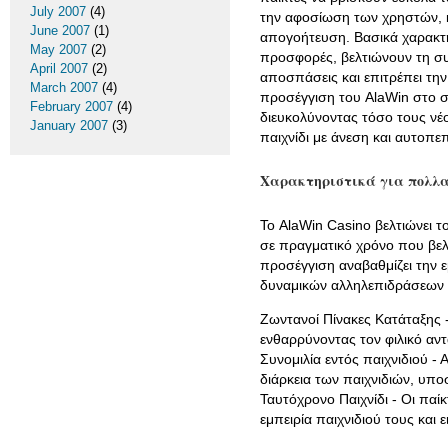
July 2007
(4)
την αφοσίωση των χρηστών, κ
June 2007
(1)
απογοήτευση. Βασικά χαρακτη
May 2007
(2)
προσφορές, βελτιώνουν τη συ
April 2007
(2)
αποσπάσεις και επιτρέπει τ
March 2007
(4)
προσέγγιση του AlaWin στο σχ
February 2007
(4)
διευκολύνοντας τόσο τους νέο
January 2007
(3)
παιχνίδι με άνεση και αυτοπε
Χαρακτηριστικά για πολλα
Το AlaWin Casino βελτιώνει τ
σε πραγματικό χρόνο που βελ
προσέγγιση αναβαθμίζει την 
δυναμικών αλληλεπιδράσεων γ
Ζωντανοί Πίνακες Κατάταξης 
ενθαρρύνοντας τον φιλικό αντ
Συνομιλία εντός παιχνιδιού -
διάρκεια των παιχνιδιών, υπ
Ταυτόχρονο Παιχνίδι - Οι παί
εμπειρία παιχνιδιού τους και 