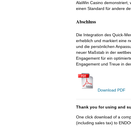
AlaWin Casino demonstriert, 
einen Standard für andere de
Abschluss
Die Integration des Quick-Men
erheblich und markiert eine n
und die persönlichen Anpassu
neuer Maßstab in der wettbewe
Engagement für ein optimiert
Engagement und Treue in der 
Download PDF
Thank you for using and
One click download of a compl
(including sales tax) to 