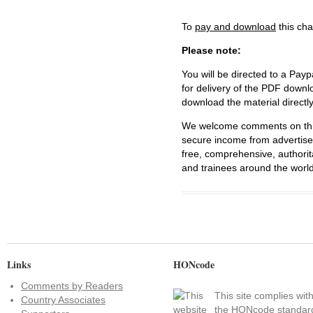
To
pay and download
this cha
Please note:
You will be directed to a Payp
for delivery of the PDF downl
download the material directl
We welcome comments on this 
secure income from advertisem
free, comprehensive, authorit
and trainees around the world
Links
HONcode
Comments by Readers
This site complies wit
Country Associates
the
HONcode standar