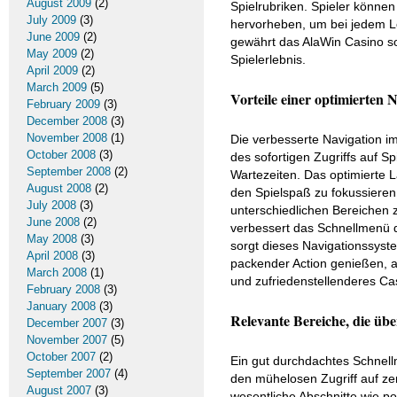
August 2009
(2)
Spielrubriken. Spieler können
July 2009
(3)
hervorheben, um bei jedem Log
June 2009
(2)
gewährt das AlaWin Casino so
May 2009
(2)
Spielerlebnis.
April 2009
(2)
March 2009
(5)
Vorteile einer optimierten 
February 2009
(3)
December 2008
(3)
November 2008
(1)
Die verbesserte Navigation i
October 2008
(3)
des sofortigen Zugriffs auf Sp
September 2008
(2)
Wartezeiten. Das optimierte L
August 2008
(2)
den Spielspaß zu fokussieren.
July 2008
(3)
unterschiedlichen Bereichen 
June 2008
(2)
verbessert das Schnellmenü d
May 2008
(3)
sorgt dieses Navigationssystem
April 2008
(3)
packender Action genießen, an
March 2008
(1)
und zufriedenstellenderes Casi
February 2008
(3)
January 2008
(3)
Relevante Bereiche, die üb
December 2007
(3)
November 2007
(5)
October 2007
(2)
Ein gut durchdachtes Schnellm
September 2007
(4)
den mühelosen Zugriff auf zen
August 2007
(3)
wesentliche Abschnitte wie po